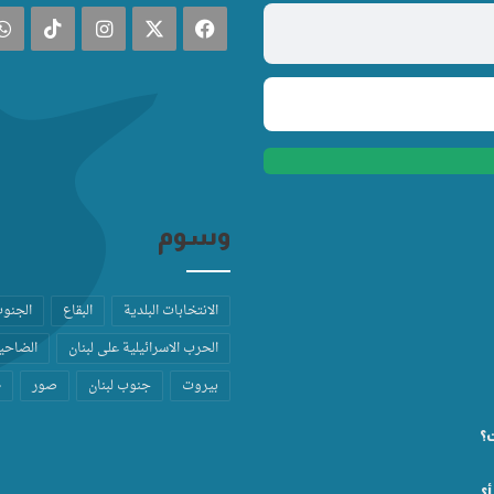
فيسبوك
‫X
انستقرام
TikTok
وسوم
الانتخابات البلدية
البقاع
الجنو
الحرب الاسرائيلية على لبنان
الضاحية
بيروت
جنوب لبنان
صور
ط
ت؟
؟