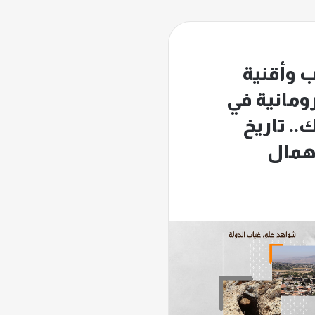
 وأقنية
ومانية في
. تاريخ
إهمال