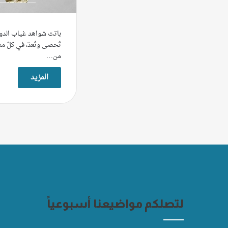
باتت شواهد غياب الدولة
تُحصى وتُعدّ، في كلّ من
من…
المزيد
لتصلكم مواضيعنا أسبوعياً