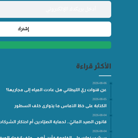
الأكثر قراءة
2026-08-06
عن قنوات ريّ الليطاني هل عادت المياه إلى مجاريها؟
2026-08-05
الكتابة على خطّ التماس ما يتوارى خلف السطور
2026-08-04
قانون الصيد المائيّ.. لحماية الصيّادين أم احتكار الشركا
2026-08-04
ستّ سنوات على الفاجعة فأين أضحى ملف انفجار المرفأ