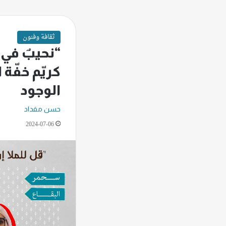
ثقافة وفنون
“نحيبٌ في ا
كريّم خفّة 
الوجود
حسن مقداد
2024-07-06