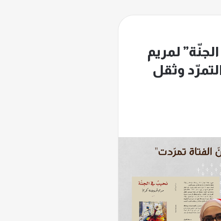
لجنّة” لمريم
التمرّد وثقل