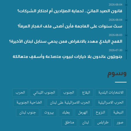
2026-08-04
قانون الصيد المائيّ.. لحماية الصيّادين أم احتكار الشركات؟
2026-08-04
ستّ سنوات على الفاجعة فأين أضحى ملف انفجار المرفأ؟
2026-08-03
القمح البلديّ مهدد بالانقراض فمن يحمي سنابل لبنان الأخيرة؟
2026-07-30
جنوبيّون عائدون بلا خيارات لبيوتٍ متصدّعة وأسقفٍ متهالكة
وسوم
الانتخابات البلدية
البقاع
الجنوب
الجنوب اللبناني
الحرب
الحرب الاسرائيلية
الحرب الاسرائيلية على لبنان
الضاحية الجنوبية
النبطية
النزوح
الهرمل
بعلبك
بيروت
جنوب لبنان
صور
طرابلس
لبنان
مناطق