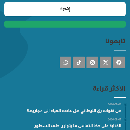
تابعونا
فيسبوك
‫X
انستقرام
‫TikTok
واتساب
الأكثر قراءة
2026-08-06
عن قنوات ريّ الليطاني هل عادت المياه إلى مجاريها؟
2026-08-05
الكتابة على خطّ التماس ما يتوارى خلف السطور