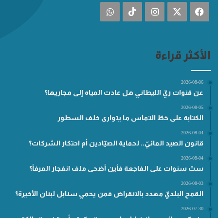
فيسبوك
‫X
انستقرام
‫TikTok
واتساب
الأكثر قراءة
2026-08-06
عن قنوات ريّ الليطاني هل عادت المياه إلى مجاريها؟
2026-08-05
الكتابة على خطّ التماس ما يتوارى خلف السطور
2026-08-04
قانون الصيد المائيّ.. لحماية الصيّادين أم احتكار الشركات؟
2026-08-04
ستّ سنوات على الفاجعة فأين أضحى ملف انفجار المرفأ؟
2026-08-03
القمح البلديّ مهدد بالانقراض فمن يحمي سنابل لبنان الأخيرة؟
2026-07-30