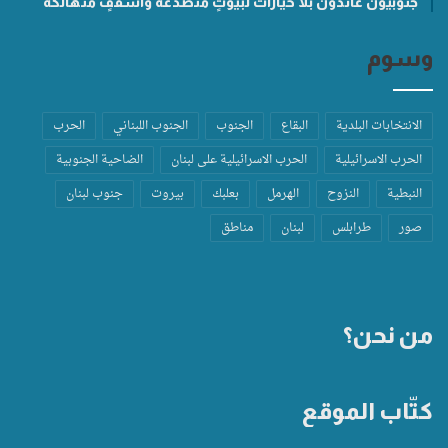
جنوبيّون عائدون بلا خيارات لبيوتٍ متصدّعة وأسقفٍ متهالكة
وسوم
الانتخابات البلدية
البقاع
الجنوب
الجنوب اللبناني
الحرب
الحرب الاسرائيلية
الحرب الاسرائيلية على لبنان
الضاحية الجنوبية
النبطية
النزوح
الهرمل
بعلبك
بيروت
جنوب لبنان
صور
طرابلس
لبنان
مناطق
من نحن؟
كتّاب الموقع