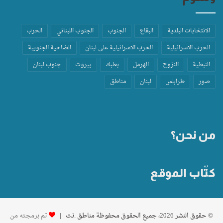
الانتخابات البلدية
البقاع
الجنوب
الجنوب اللبناني
الحرب
الحرب الاسرائيلية
الحرب الاسرائيلية على لبنان
الضاحية الجنوبية
النبطية
النزوح
الهرمل
بعلبك
بيروت
جنوب لبنان
صور
طرابلس
لبنان
مناطق
من نحن؟
كتّاب الموقع
© حقوق النشر 2026، جميع الحقوق محفوظة مناطق .نت |
تم برمجته من