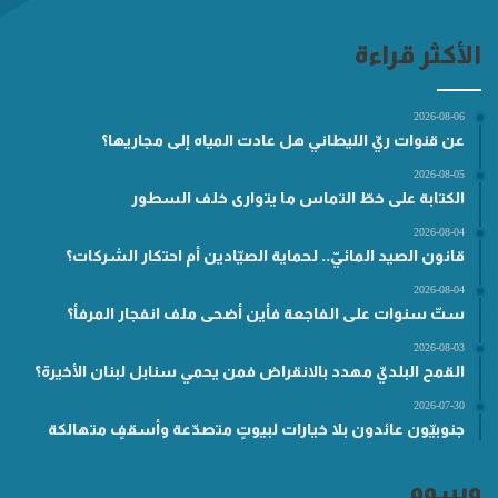
الأكثر قراءة
2026-08-06
عن قنوات ريّ الليطاني هل عادت المياه إلى مجاريها؟
2026-08-05
الكتابة على خطّ التماس ما يتوارى خلف السطور
2026-08-04
قانون الصيد المائيّ.. لحماية الصيّادين أم احتكار الشركات؟
2026-08-04
ستّ سنوات على الفاجعة فأين أضحى ملف انفجار المرفأ؟
2026-08-03
القمح البلديّ مهدد بالانقراض فمن يحمي سنابل لبنان الأخيرة؟
2026-07-30
جنوبيّون عائدون بلا خيارات لبيوتٍ متصدّعة وأسقفٍ متهالكة
وسوم