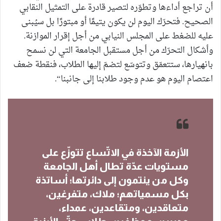
أن تراجع أداءها وتطوّره لتصير قادرة على التمثيل النقابي
الصحيح. فتحرّك اليوم لن يكون يتيمًا أو مبتورًا بل سيُبنى
عليه للضغط على المجلس النيابي من أجل إقرار الموازنة.
وأشكال التحرّك من أجل مستقبل الجامعة التي لن نسمح
بانهيارها، ستتعمّق وتتوسّع لتضمّ إليها الطلاب، فنقطة ضعف
اعتصام اليوم هو عدم وجود طلابنا إلى جانبنا“.
الأزمة الآخذة في الاتّساع تتوزّع على
مستويات عدّة تطال أهل الجامعة
وكل من ينتمون إلى دائرتها؛ أساتذة
بكل مسمياتهم؛ ملاك، متفرغين،
متعاقدين، ومتقاعدين، عمداء،