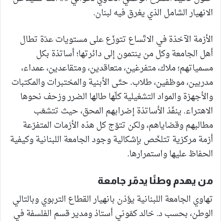
الانهيار الشامل الذي يغرق فيه لبنان.
الأزمة الآخذة في الاتّساع تتوزّع على مستويات عدّة تطال
أهل الجامعة وكل من ينتمون إلى دائرتها؛ أساتذة بكل
مسمياتهم؛ ملاك، متفرغين، متعاقدين، ومتقاعدين، عمداء،
مدربين، موظفين، طلاب. حتّى الأبنية والمختبرات والمكتبات
والأجهزة والمواد التشغيلية كلّها طالها الضرر وزحف نحوها
الاهتراء. ينفّذ الأساتذة إضرابهم المحق، حيث تتشعّب
مطالبهم وقضاياهم، ولكن تتوّج كل هذه الأزمات المتفرّعة
أزمة مركزية تتلخّص بإشكالية وجود الجامعة اللبنانية وكيفية
الحفاظ عليها واستمرارها.
من يهدم وطنًا يدمّر جامعة
تهاوي الجامعة اللبنانية يؤذن بانهيار القطاع التربوي وبالتالي
الوطن، بحسب د. خالد كمّوني أستاذ ومدير قسم الفلسفة في