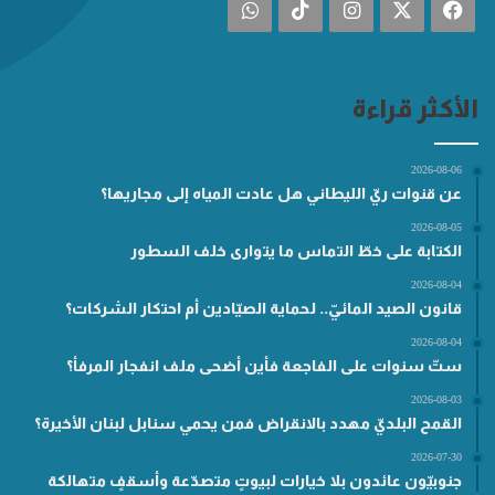
فيسبوك
‫X
انستقرام
‫TikTok
واتساب
الأكثر قراءة
2026-08-06
عن قنوات ريّ الليطاني هل عادت المياه إلى مجاريها؟
2026-08-05
الكتابة على خطّ التماس ما يتوارى خلف السطور
2026-08-04
قانون الصيد المائيّ.. لحماية الصيّادين أم احتكار الشركات؟
2026-08-04
ستّ سنوات على الفاجعة فأين أضحى ملف انفجار المرفأ؟
2026-08-03
القمح البلديّ مهدد بالانقراض فمن يحمي سنابل لبنان الأخيرة؟
2026-07-30
جنوبيّون عائدون بلا خيارات لبيوتٍ متصدّعة وأسقفٍ متهالكة