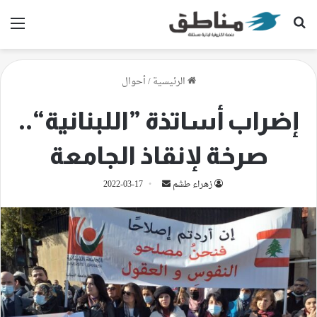
بحث عن
الق
الرئيسية
/
أحوال
إضراب أساتذة ”اللبنانية“..
صرخة لإنقاذ الجامعة
أرسل
زهراء طشم
2022-03-17
بريدا
إلكترونيا