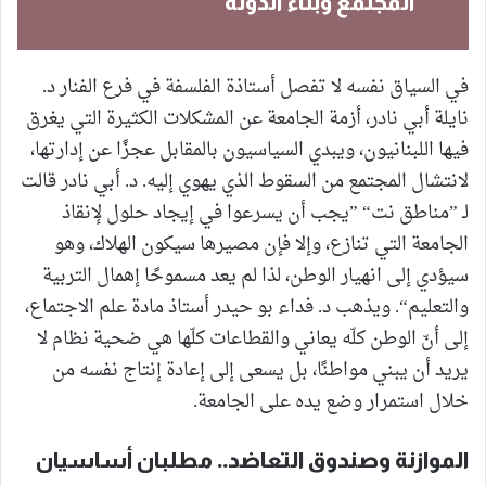
المجتمع وبناء الدّولة
في السياق نفسه لا تفصل أستاذة الفلسفة في فرع الفنار د.
نايلة أبي نادر، أزمة الجامعة عن المشكلات الكثيرة التي يغرق
فيها اللبنانيون، ويبدي السياسيون بالمقابل عجزًا عن إدارتها،
لانتشال المجتمع من السقوط الذي يهوي إليه. د. أبي نادر قالت
لـ ”مناطق نت“ ”يجب أن يسرعوا في إيجاد حلول لإنقاذ
الجامعة التي تنازع، وإلا فإن مصيرها سيكون الهلاك، وهو
سيؤدي إلى انهيار الوطن، لذا لم يعد مسموحًا إهمال التربية
والتعليم“. ويذهب د. فداء بو حيدر أستاذ مادة علم الاجتماع،
إلى أنّ الوطن كلّه يعاني والقطاعات كلّها هي ضحية نظام لا
يريد أن يبني مواطنًا، بل يسعى إلى إعادة إنتاج نفسه من
خلال استمرار وضع يده على الجامعة.
الموازنة وصندوق التعاضد.. مطلبان أساسيان