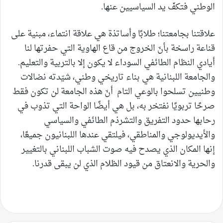
الوطني فتكفّ يد السياسيين عنها.
علاقتنا بجامعتنا؛ طلابًا وأساتذة هي علاقة انتماء، مبنية على
قناعة راسخة بأنّ الخروج من قاع الهاوية التي حفرتها لنا
أيادي النظام الطائفي السوداء لا يكون إلا بالتربية والتعليم.
والجامعة اللبنانية هي بناء تاريخي وطني، شيّدته نضالات
وطنيين تسلحوا بالوعي التام أنّ هذه الجامعة لن تكون فقط
صرحًا تربويًا نفتخر به، بل هي أيضًا الواحة التي تذوب في
رحابها حدود التفريق والتشرذم الطائفي والسياسي
والأيديولوجي والمناطقي، فيلتقي عندها اللبنانيون جميعًا،
إنها المكان الذي يصدح فيه صوت الشباب اللبناني بالتغيير
والحرية والانعتاق من قيود الظلام الذي لن يبقى قدرنا.