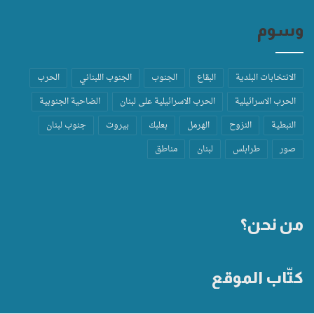
وسوم
الانتخابات البلدية
البقاع
الجنوب
الجنوب اللبناني
الحرب
الحرب الاسرائيلية
الحرب الاسرائيلية على لبنان
الضاحية الجنوبية
النبطية
النزوح
الهرمل
بعلبك
بيروت
جنوب لبنان
صور
طرابلس
لبنان
مناطق
من نحن؟
كتّاب الموقع