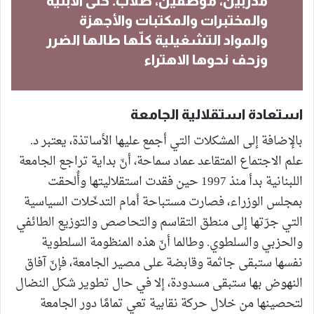
مدربين، موظفين، طلاب. حتّى الأبنية
والمختبرات والمكتبات والأجهزة
والمواد التشغيلية كلّها طالها الضرر
وزحف نحوها الاهتراء
استعادة استقلالية الجامعة
بالإضافة إلى المشكلات التي أجمع عليها الأساتذة، يعتبر د.
علم الاجتماع المتقاعد عماد سماحة، أنّ بداية تراجع الجامعة
اللبنانية بدأ منذ 1997 حين فقدت استقلاليتها وأُلحقت
بمجلس الوزراء، فصارت مستباحة أمام التدخّلات السياسية
التي جرّتها إلى منطق التقاسم والتحاصص والتوزيع الطائفي
والحزبي والسلطوي. وطالما أنّ هذه المنظومة السلطوية
نفسها ستبقى جاثمة وقابضة على مصير الجامعة، فإنّ آفاق
النهوض بها ستبقى مسدودة، إلا في حال تطوير شكل النضال
لتحصينها من خلال حركة نقابية تعي تمامًا دور الجامعة