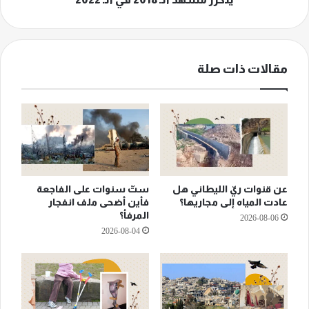
في
الـ
2022
مقالات ذات صلة
عن قنوات ريّ الليطاني هل
ستّ سنوات على الفاجعة
عادت المياه إلى مجاريها؟
فأين أضحى ملف انفجار
المرفأ؟
2026-08-06
2026-08-04