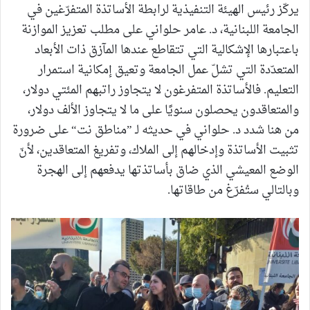
يركّز رئيس الهيئة التنفيذية لرابطة الأساتذة المتفرّغين في
الجامعة اللبنانية، د. عامر حلواني على مطلب تعزيز الموازنة
باعتبارها الإشكالية التي تتقاطع عندها المآزق ذات الأبعاد
المتعدّدة التي تشلّ عمل الجامعة وتعيق إمكانية استمرار
التعليم. فالأساتذة المتفرغون لا يتجاوز راتبهم المئتي دولار،
والمتعاقدون يحصلون سنويًا على ما لا يتجاوز الألف دولار،
من هنا شدد د. حلواني في حديثه لـ ”مناطق نت“ على ضرورة
تثبيت الأساتذة وإدخالهم إلى الملاك، وتفريغ المتعاقدين، لأنّ
الوضع المعيشي الذي ضاق بأساتذتها يدفعهم إلى الهجرة
وبالتالي ستُفرّغ من طاقاتها.