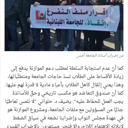
من إضراب أساذة الجامعة أمس
كما أنّ عدم استجابة السلطة لمطلب دعم الموازنة يدفع إلى
زيادة الأقساط على الطلّاب لسدّ حاجات الجامعة ومتطلّباتها،
وهذا يعني إثقال كاهل الطلاب بأعباء مادية لا قدرة لهم عليها.
كما أنّ صندوق التعاضد هو مكسب تاريخي وحقّ للأساتذة
يجب العمل للحفاظ عليه“. يضيف د. حلواني ”لا نلمس تعاطيًا
جدّيًا من المسؤولين مع ملفات الجامعة، ومشروع الموازنة هو
في عهدة مجلس النواب وإضرابنا نضعه في سياق الضغط
لإيلائه الاهتمام اللازم، وإلا فنحن مستمرون بالإضراب القسري