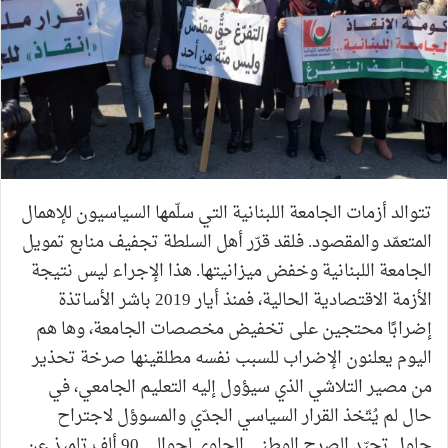
تتوالد أزمات الجامعة اللبنانية التي سلّمها السياسيون للإهمال
المتعمّد والمقصود. فلقد قرّر أهل السلطة تجفيف منابع تمويل
الجامعة اللبنانية وخفض ميزانيتها. هذا الإجراء ليس نتيجة
الأزمة الاقتصادية الحالية، فمنذ أيار 2019 باشر الأساتذة
إضرابًا محتجين على تخفيض مخصصات الجامعة، وها هم
اليوم يعلنون الإضراب للسبب نفسه مطلقينها صرخة تحذير
من مصير التلاشي الذي سيؤول إليه التعليم الجامعي، في
حال لم يُتّخذ القرار السياسي الجدّي والمسوؤل لاجتراح
حلول تحيّد الصرح الوطني الحاوي لحوالي 90 ألف تلميذ عن