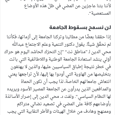
لأننا بتنا عاجزين عن المضي في ظلّ هذه الأوضاع
المستعصية“.
لن نسمح بسقوط الجامعة
إذا حققنا بعضًا من مطالبنا وتركنا الجامعة إلى أزماتها، فكأننا
لم نحقٌق شيئًا. يقول دكتور التنمية وعلم الاجتماع عبدالله
محي الدين لـ ”مناطق نت“ ”إنّ التحرّك الحاشد اليوم هو حراك
أوّلي ينشد استعادة الجامعة الوطنية واللاطائفية التي باتت
في خطر نتيجة إطباق السياسيين عليها، والذين لا يهتمّون
بتخليصها من الهاوية التي أودوا بها إليها، لأنّ تراجعها يعني
انتعاش جامعاتهم الخاصة، لذا يجب أن نكون الحماة
والمدافعين الذين يدرأون عن الجامعة المصير الأسود ويريده
لها النظام السياسي“. ولفت د. محي الدين إلى إصرار الأساتذة
بأوضاعهم كافة على المضيّ في تصعيد نضالي متراكم
وممنهج وهادف من خلال الهيئات والأطر النقابية التي يجب