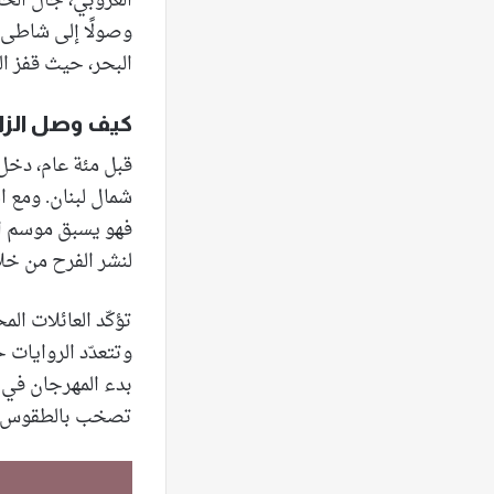
الغروبّي، جال الح
وصولًا إلى شاطىء
البحر، حيث قفز ال
كيف وصل الزا
قبل مئة عام، دخل ت
شمال لبنان. ومع ال
فهو يسبق موسم الص
لنشر الفرح من خلا
تؤكّد العائلات الم
وتتعدّد الروايات 
بدء المهرجان في ا
تصخب بالطقوس والا