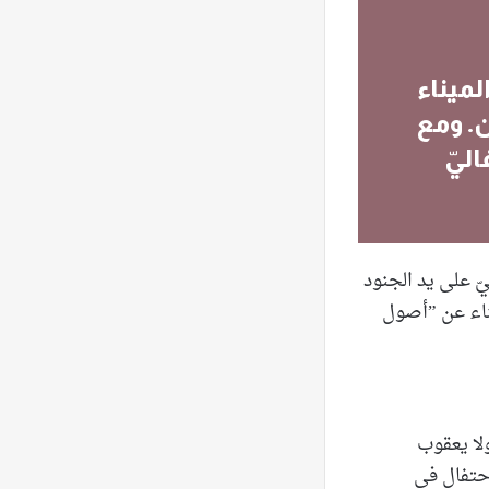
لميناء
ن. ومع
ليّ
ّ على يد الجنود
يناء عن ”أصول
ولا يعقوب
احتفال في