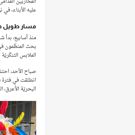
المحاربين القدامى،
عليه الأبناء، في ن
مسار طويل من
منذ أسابيع، بدأ شب
بحث المنظّمون في
الملابس التنكّريّة 
صباح الأحد، احتشد
انطلقت في فترة قبل
البحريّة الأعرق، ا