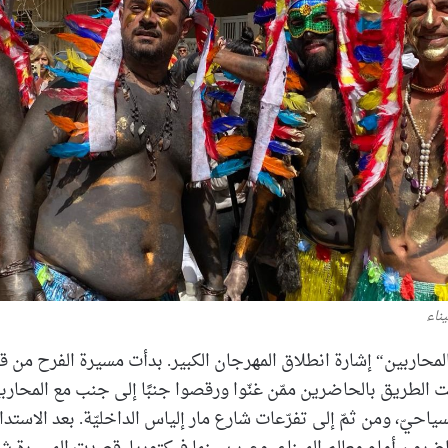
يناء
اربين“ إشارة انطلاق المهرجان الكبير. بدأت مسيرة الفرح من قب
لطريق بالحاضرين ممّن غنّوا ورقصوا جنبًا إلى جنب مع المحاربين
احيّ، ومن ثمّ إلى تفرّعات شارع مار إلياس الداخليّة. بعد الاستدا