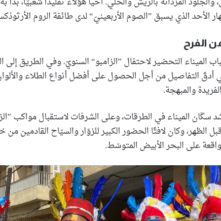
 والجلود المزدانة بالريش والحلي. أحيا هؤلاء تقليدًا شعبيًّا، بدأ ب
هار الأحد الذي يسبق ”الصوم الأربعينيّ“ لدى طائفة الروم الأرثوذك
 الفرح
اب الميناء التحضير لاحتفال ”الزامبو“ السنويّ. وفي الطريق إلى الن
 أدقّ التفاصيل من أجل الحصول على أفضل أنواع الطلاء والألوا
الفريدة والمبهجة.
 سكّان الميناء في الطرقات، وعلى الشرفات لاستقبال مواكب ”الزا
 الظهر، وكان لافتًا الحضور الكبير للزوّار والسيّاح القادمين من خ
لواقعة على البحر الأبيض المتوسّط.