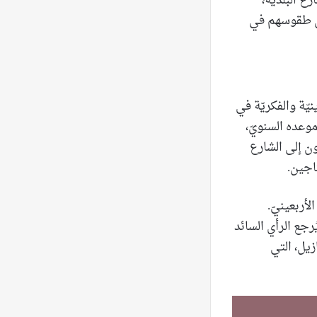
 البلديّة،
ون طقوسهم في
نيّة والفكريّة في
موعده السنويّ،
ون إلى الشارع
اجين.
لأربعينيّ.
رجع الرأي السائد
زيل، التي