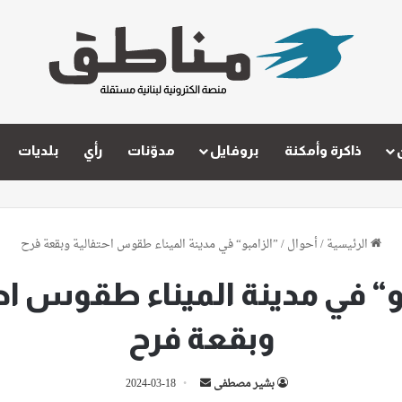
ذاكرة وأمكنة
بروفايل
مدوّنات
رأي
بلديات
الرئيسية
/
أحوال
/
”الزامبو“ في مدينة الميناء طقوس احتفالية وبقعة فرح
و“ في مدينة الميناء طقوس اح
وبقعة فرح
أرسل
بشير مصطفى
2024-03-18