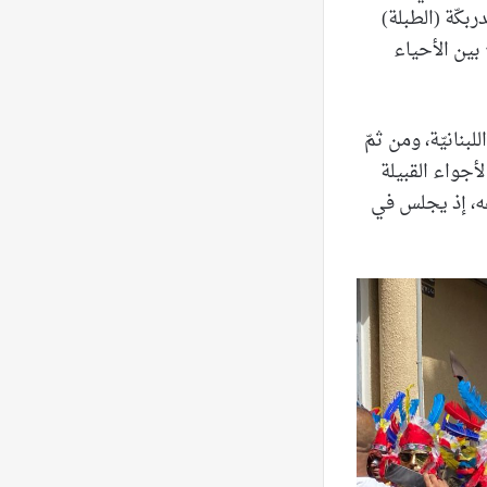
بكّة (الطبلة)
بين الأحياء
نانيّة، ومن ثمّ
أجواء القبيلة
عه، إذ يجلس في