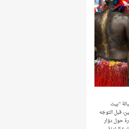
الة ”بيت
، قبل التوجّه
رة حول دوّار