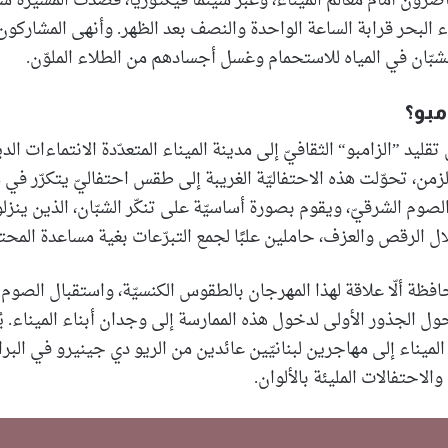
اضرون أمام معالم الميناء، وعبر سينما فيكتوريا، قصدت المسيرة شارع
 البحر قرابة الساعة الواحدة والنصف بعد الظهر. وأنهى المشارك
شبّان في المياه للاستحمام وغسل أجسادهم من الطلاء الملوّن.
مبو؟
قليد ”الزامبو“ الثقافيّ إلى مدينة الميناء المتعدّدة الانتماءات الدي
زمن، تحوّلت هذه الاحتفاليّة الغريبة إلى طقس احتفاليّ يتكرّر في 
وم الشرقيّ، ويقوم بصورة أساسيّة على تنكّر الشبّان، الذين ينزل
ل الرقص والعزف، حاملين علبًا لجمع التبرّعات بغية مساعدة المحت
حافظة ألّا علاقة لهذا المهرجان بالطقوس الكنسيّة، واستقبال الصوم ا
حول الجذور الأولى لدخول هذه الممارسة إلى وجدان أبناء الميناء. يُ
لميناء إلى مهاجرين لبنانيّين عائدين من الريو دي جينيرو في البرا
حتفالات المليئة بالألوان.