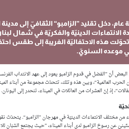
عام، دخل تقليد ”الزامبو“ الثقافيّ إلى مدينة ا
دة الانتماءات الدينيّة والفكريّة في شمال لبنا
تحوّلت هذه الاحتفاليّة الغريبة إلى طقس احتفا
في موعده السنويّ.
 البعض أنّ ”الفضل في قدوم الزامبو يعود إلى عهد الانتداب الفرنسي
ّان الحرب العالمية“، وبين هذه وتلك، تتحدّث مجموعة من أبناء الم
تفالات“، إذ إنّ العشرات من العائلات في الميناء، تنحدر إلى اليونان.
حيّة
اء من مختلف الانتماءات الدينيّة في مهرجان ”الزامبو“. يتحدّث نق
ستّينيّ عن رسوخ الزامبو لدى أبناء الميناء، ”حيث يجتمع الشبّان لل