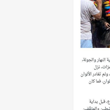
 النهار والجولة،
رّات، نزل
ولم تغادر الألوان
وان. فما كان
ع، قبل بداية
طين والمثقّفين