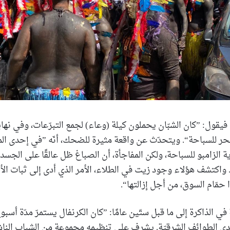
فيقول: ”كان الشبّان يحملون كيلة (وعاء) لجمع التبرّعات، وفي نهاية
بحر للسباحة“. ويتحدّث عن واقعة مثيرة للضحك، أنّه ”في إحدى الم
 الزامبو للسباحة، ولكن المفاجأة، أن الصباغ ظل عالقًا على الجسد، 
 واكتشف هؤلاء وجود زيت في الطلاء، الأمر الذي أدى إلى ثبات الأل
 حمّام السوق، من أجل إزالتها“.
ة في الذاكرة إلى ما قبل ستّين عامًا: ”كان الكرنفال يستمرّ مدّة أسبو
لدى الطوائف الشرقيّة. يشرف على تنظيمه مجموعة من الشباب الناش