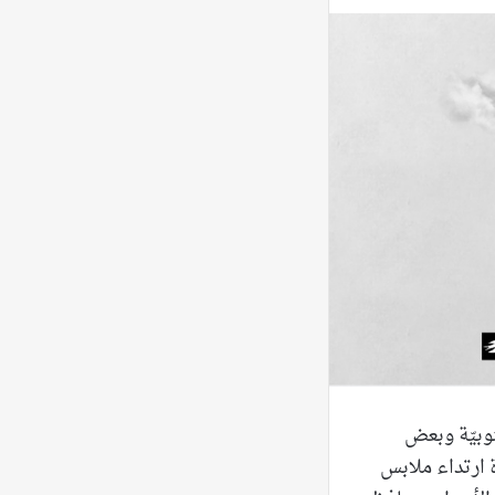
نوبيّة وبعض
أة ارتداء ملابس