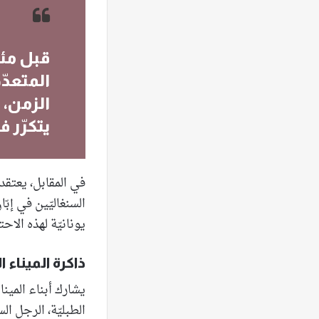
قبل مئة 
المتعدّ
الزمن، 
يتكرّر 
في المقابل، يعتقد
السنغاليّين في إب
يونانيّة لهذه الاح
ذاكرة الميناء ال
يشارك أبناء المين
الطبليّة، الرجل ال