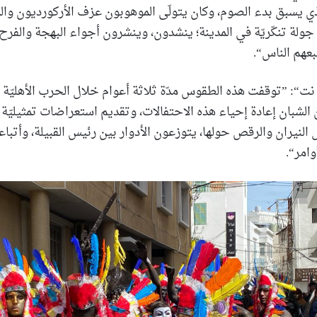
ذي يسبق بدء الصوم، وكان يتولّى الموهوبون عزف الأركورديون والدر
ولة تنكّريّة في المدينة؛ ينشدون، وينشرون أجواء البهجة والفرح 
بعهم الناس“.
“: ”توقفت هذه الطقوس مدّة ثلاثة أعوام خلال الحرب الأهليّة اللب
لشبان إعادة إحياء هذه الاحتفالات، وتقديم استعراضات تمثيليّة ل
النيران والرقص حولها، يتوزعون الأدوار بين رئيس القبيلة، وأتبا
امر“.