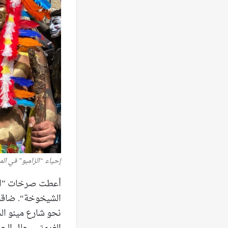
إحياء “الزامبو” في الم
أعطت صرخات ”المح
الشيخوخة“. ضاقت ا
نحو شارع مينو السي