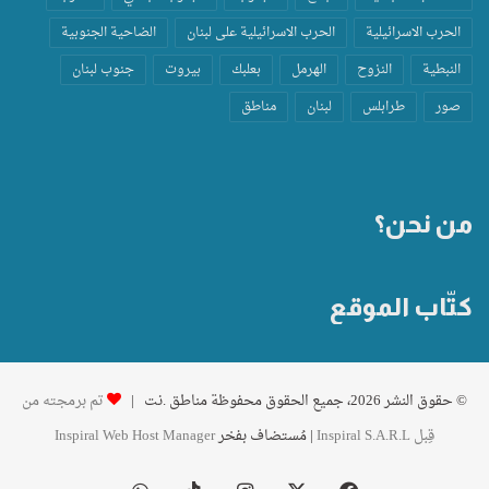
الحرب الاسرائيلية
الحرب الاسرائيلية على لبنان
الضاحية الجنوبية
النبطية
النزوح
الهرمل
بعلبك
بيروت
جنوب لبنان
صور
طرابلس
لبنان
مناطق
من نحن؟
كتّاب الموقع
© حقوق النشر 2026، جميع الحقوق محفوظة مناطق .نت |
تم برمجته من
قِبل Inspiral S.A.R.L
| مُستضاف بفخر
Inspiral Web Host Manager