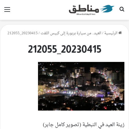
بحث عن
الق
الرئيسية
/
العيد.. من سيارة بربورة إلى كبيس اللفت
/
20230415_212055
20230415_212055
زينة العيد في النبطية (تصوير كامل جابر)