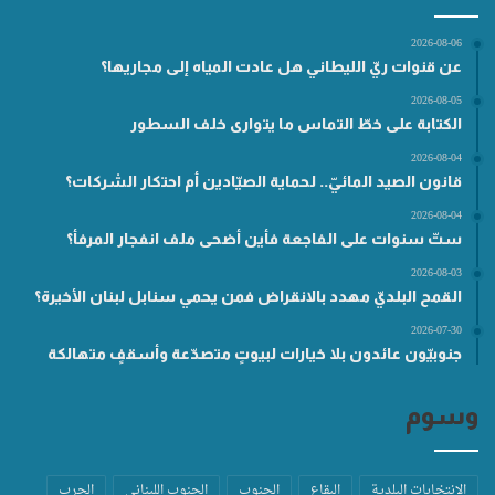
2026-08-06
عن قنوات ريّ الليطاني هل عادت المياه إلى مجاريها؟
2026-08-05
الكتابة على خطّ التماس ما يتوارى خلف السطور
2026-08-04
قانون الصيد المائيّ.. لحماية الصيّادين أم احتكار الشركات؟
2026-08-04
ستّ سنوات على الفاجعة فأين أضحى ملف انفجار المرفأ؟
2026-08-03
القمح البلديّ مهدد بالانقراض فمن يحمي سنابل لبنان الأخيرة؟
2026-07-30
جنوبيّون عائدون بلا خيارات لبيوتٍ متصدّعة وأسقفٍ متهالكة
وسوم
الانتخابات البلدية
البقاع
الجنوب
الجنوب اللبناني
الحرب