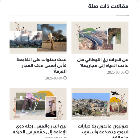
مقالات ذات صلة
عن قنوات ريّ الليطاني هل
ستّ سنوات على الفاجعة
عادت المياه إلى مجاريها؟
فأين أضحى ملف انفجار
المرفأ؟
2026-08-06
2026-08-04
جنوبيّون عائدون بلا خيارات
بين البتر والفقر.. رحلة ذوي
لبيوتٍ متصدّعة وأسقفٍ
الإعاقة إلى حقّهم في الحركة
متهالكة