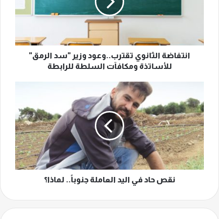
"سد
الرمق"
للأساتذة
ومكافآت
السلطة
للرابطة
انتفاضة الثانوي تقترب..وعود وزير "سد الرمق"
للأساتذة ومكافآت السلطة للرابطة
نقص
حاد
في
اليد
العاملة
جنوباً..
لماذا؟
نقص حاد في اليد العاملة جنوباً.. لماذا؟