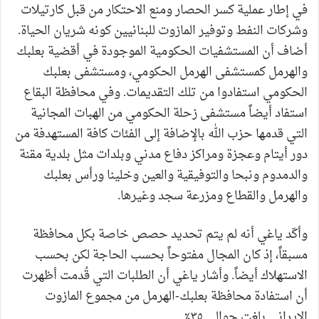
في إطار عملية كسر الحصار ومنع الاحتكار من قبل كارتيلات
وشركات النفط وتوفير المازوت للبنانيين كونه شريان الحياة.
أضاف أن المستشفيات الحكومية الموجودة في أقضية بعلبك
والهرمل كمستشفى الهرمل الحكومي، ومستشفى بعلبك
الحكومي استفادوا من تلك التقديمات. وفي محافظة البقاع
استفاد أيضاً مستشفى زحلة الحكومي من الهبات المجانية
التي قدمها حزب الله بالإضافة إلى الفئات كافة المستهدفة من
دور أيتام وعجزة ومراكز دفاع مدني وبلدات مثل بلدية مقنة
والدمدوم ونبحا والتوفيقية والعين وخلينا ورأس بعلبك
والهرمل والقطاع ومزرعة سجد وغيرها.
وأكّد ياغي أنه لم يتم تحديد حصص خاصة بكل محافظة
مسبقاً، إذ كان المجال مفتوحاً بحسب الحاجة لكن بحسب
الاستهلاك أيضاً. وأشار ياغي أن الطلبات التي قُدمت أظهرت
أن استفادة محافظة بعلبك-الهرمل من مجموع المازوت
الإيراني بلغت حوالى ٣٥٪.