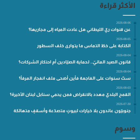
الأكثر قراءة
2026-08-06
عن قنوات ريّ الليطاني هل عادت المياه إلى مجاريها؟
2026-08-05
الكتابة على خطّ التماس ما يتوارى خلف السطور
2026-08-04
قانون الصيد المائيّ.. لحماية الصيّادين أم احتكار الشركات؟
2026-08-04
ستّ سنوات على الفاجعة فأين أضحى ملف انفجار المرفأ؟
2026-08-03
القمح البلديّ مهدد بالانقراض فمن يحمي سنابل لبنان الأخيرة؟
2026-07-30
جنوبيّون عائدون بلا خيارات لبيوتٍ متصدّعة وأسقفٍ متهالكة
وسوم