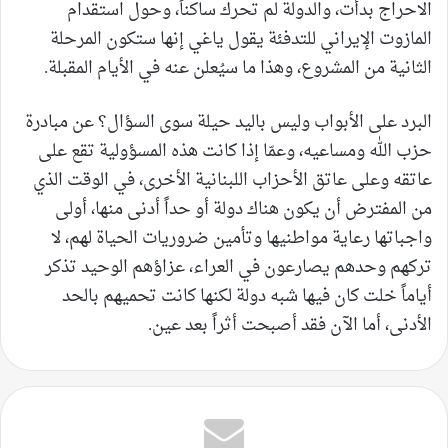
الاحراج بدأت، والدولة لم تحرك ساكناً، وحول استقدام
المازوت الإيراني للتدفئة يقول ياغي إنها ستكون المرحلة
الثانية من المشروع، وهذا ما سيُعلن عنه في الأيام المقبلة.
البرد على الأبواب وليس باليد حيلة سوى السؤال؟ عن مبادرة
حزب الله ومساعيه، وعمّا إذا كانت هذه المسؤولية تقع على
عاتقه وعلى عاتق الأحزاب اللبنانية الأخرى، في الوقت الذي
من المفترض أن يكون هناك دولة أو حداً أدنى منها، أولى
واجباتها رعاية مواطنيها وتأمين ضروريات الحياة لهم، لا
تركهم وحدهم يصارعون في العراء، عزاؤهم الوحيد تذكر
أياماً خلت كان فيها شبه دولة لكنها كانت تحميهم بالحد
الأدنى، أما الآن فقد أصبحت أثراً بعد عين.