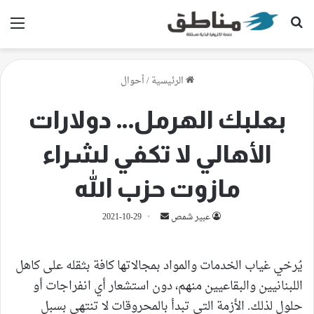
بحث عن
الق
الرئيسية
/
أحوال
بعلبك الهرمل… دولارات
الأهالي لا تكفي لشراء
مازوت حزب الله
أرسل
عبير شمص
2021-10-29
بريدا
إلكترونيا
يُرخي غياب الخدمات والمواد بمجالاتها كافة بثقله على كاهل
اللبنانيين والبقاعيين منهم، دون استشعار أي انفراجات أو
حلول لذلك. الأزمة التي تبدأ بالمحروقات لا تنتهي بسبل