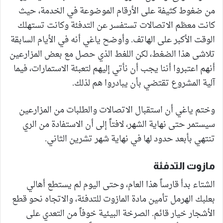
من ضغوط كثيفة على الأرقام الموضوعة في الخدمة، حيث
كانت معظم الاتصالات تستفسر عن التدفئة وكانت تستهلك
الوقت الأكبر على الهاتف. وأوضح ياغي أنه في الأيام السابقة
تلاشى هذا الضغط، لكن اللغط الذي حصل مع بعض المزارعين
أنهم اعتبروا أننا يجب أن نأتي إليهم لتعبئة الاستمارات، فيما
آلية المشروع تقتضي بأن يبادروا هم لذلك.
وختم ياغي أن استقبال الاتصالات والطلبات من المزارعين
سيستمر حتى نهاية الشهر، لافتاً إلى أن الاستفادة من الري
تنتهي بأبعد حدود لها في نهاية شهر تشرين الثاني.
مازوت التدفئة
الشتاء بدأ قارساً هذا العام، وحتى اليوم لم يستطع أهالي
بعلبك الهرمل تأمين مادة المازوت للتدفئة، والاتجاه نحو قطع
الأشجار خيار قائم. الصرخة البيئية خوفاً من التعدي على