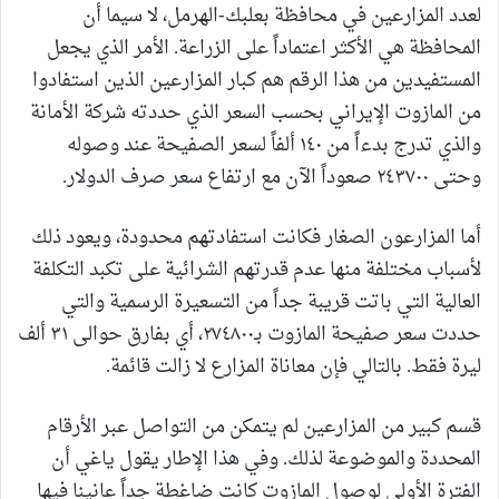
لعدد المزارعين في محافظة بعلبك-الهرمل، لا سيما أن
المحافظة هي الأكثر اعتماداً على الزراعة. الأمر الذي يجعل
المستفيدين من هذا الرقم هم كبار المزارعين الذين استفادوا
من المازوت الإيراني بحسب السعر الذي حددته شركة الأمانة
والذي تدرج بدءاً من ١٤٠ ألفاً لسعر الصفيحة عند وصوله
وحتى ٢٤٣٧٠٠ صعوداً الآن مع ارتفاع سعر صرف الدولار.
أما المزارعون الصغار فكانت استفادتهم محدودة، ويعود ذلك
لأسباب مختلفة منها عدم قدرتهم الشرائية على تكبد التكلفة
العالية التي باتت قريبة جداً من التسعيرة الرسمية والتي
حددت سعر صفيحة المازوت بـ٢٧٤٨٠٠، أي بفارق حوالى ٣١ ألف
ليرة فقط. بالتالي فإن معاناة المزارع لا زالت قائمة.
قسم كبير من المزارعين لم يتمكن من التواصل عبر الأرقام
المحددة والموضوعة لذلك. وفي هذا الإطار يقول ياغي أن
الفترة الأولى لوصول المازوت كانت ضاغطة جداً عانينا فيها