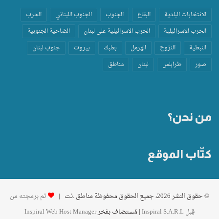
الانتخابات البلدية
البقاع
الجنوب
الجنوب اللبناني
الحرب
الحرب الاسرائيلية
الحرب الاسرائيلية على لبنان
الضاحية الجنوبية
النبطية
النزوح
الهرمل
بعلبك
بيروت
جنوب لبنان
صور
طرابلس
لبنان
مناطق
من نحن؟
كتّاب الموقع
© حقوق النشر 2026، جميع الحقوق محفوظة مناطق .نت |
تم برمجته من
قِبل Inspiral S.A.R.L
| مُستضاف بفخر
Inspiral Web Host Manager