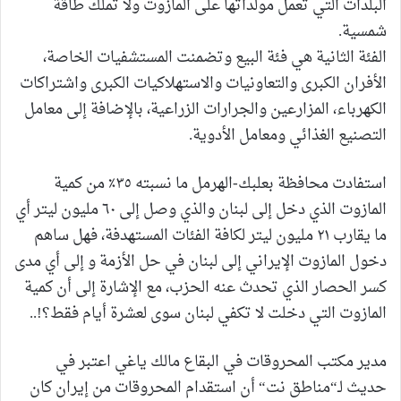
البلدات التي تعمل مولداتها على المازوت ولا تملك طاقة
شمسية.
الفئة الثانية هي فئة البيع وتضمنت المستشفيات الخاصة،
الأفران الكبرى والتعاونيات والاستهلاكيات الكبرى واشتراكات
الكهرباء، المزارعين والجرارات الزراعية، بالإضافة إلى معامل
التصنيع الغذائي ومعامل الأدوية.
استفادت محافظة بعلبك-الهرمل ما نسبته ٣٥٪ من كمية
المازوت الذي دخل إلى لبنان والذي وصل إلى ٦٠ مليون ليتر أي
ما يقارب ٢١ مليون ليتر لكافة الفئات المستهدفة، فهل ساهم
دخول المازوت الإيراني إلى لبنان في حل الأزمة و إلى أي مدى
كسر الحصار الذي تحدث عنه الحزب، مع الإشارة إلى أن كمية
المازوت التي دخلت لا تكفي لبنان سوى لعشرة أيام فقط؟!..
مدير مكتب المحروقات في البقاع مالك ياغي اعتبر في
حديث لـ“مناطق نت“ أن استقدام المحروقات من إيران كان