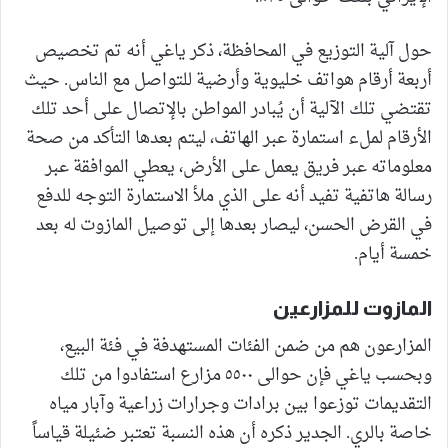
حول آلية التوزيع في المحافظة، ذكر ياغي أنه تم تخصيص
أربعة أرقام هواتف خليوية وأرضية للتواصل مع الناس. حيث
تقتضي تلك الآلية أن يُبادر المواطن بالإتصال على أحد تلك
الأرقام لملء استمارة عبر الهاتف، ليتم بعدها التأكد من صحة
معلوماته عبر فريق يعمل على الأرض، يعطي الموافقة عبر
رسالة هاتفية تفيد أنه على الذي ملأ الاستمارة التوجه للدفع
في القرض الحسن، ليصار بعدها إلى توصيل المازوت له بعد
خمسة أيام.
المازوت للمزارعين
المزارعون هم من ضمن الفئات المستهدفة في فئة البيع،
وبحسب ياغي فإن حوالى ٥٥٠٠ مزارع استفادوا من تلك
التقديمات توزعوا بين برادات وجرارات زراعية وآبار مياه
خاصة بالري. الجدير ذكره أن هذه النسبة تعتبر ضئيلة قياساً