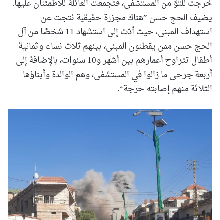
خرجت للتوّ من المستشفى، فتجمعت العائلة للاطمئنان عليها.
يضيف الحج حسن ”هناك مجزرة حقيقية نتجت عن
استهداف المبنى، حيث أدّت إلى استشهاد 11 شخصًا من آل
الحج حسن ممن يقطنون المبنى، بينهم ثلاث نساء وثمانية
أطفال تتراوح أعمارهم بين أشهر و10 سنوات، بالإضافة إلى
أربعة جرحى ما زالوا في المستشفى، وهم الوالدة وأبناؤها
الثلاثة منهم إصابته حرجة“.