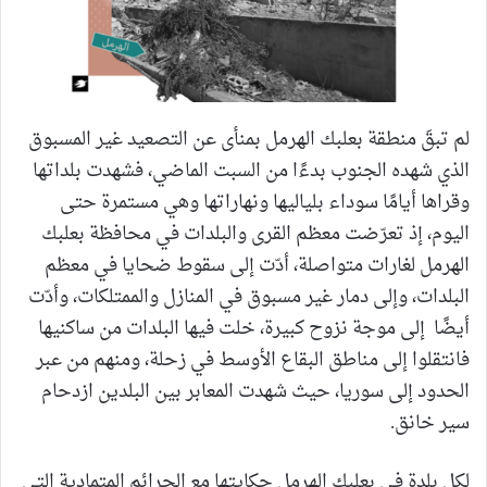
لم تبقَ منطقة بعلبك الهرمل بمنأى عن التصعيد غير المسبوق
الذي شهده الجنوب بدءًا من السبت الماضي، فشهدت بلداتها
وقراها أيامًا سوداء بلياليها ونهاراتها وهي مستمرة حتى
اليوم، إذ تعرّضت معظم القرى والبلدات في محافظة بعلبك
الهرمل لغارات متواصلة، أدّت إلى سقوط ضحايا في معظم
البلدات، وإلى دمار غير مسبوق في المنازل والممتلكات، وأدّت
أيضًا إلى موجة نزوح كبيرة، خلت فيها البلدات من ساكنيها
فانتقلوا إلى مناطق البقاع الأوسط في زحلة، ومنهم من عبر
الحدود إلى سوريا، حيث شهدت المعابر بين البلدين ازدحام
سير خانق.
لكل بلدة في بعلبك الهرمل حكايتها مع الجرائم المتمادية التي