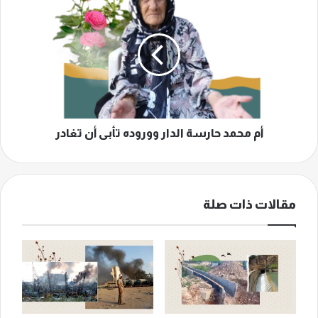
محمد
حارسة
الدار
ووروده
تأبى
أن
تغادر
أم محمد حارسة الدار ووروده تأبى أن تغادر
مقالات ذات صلة