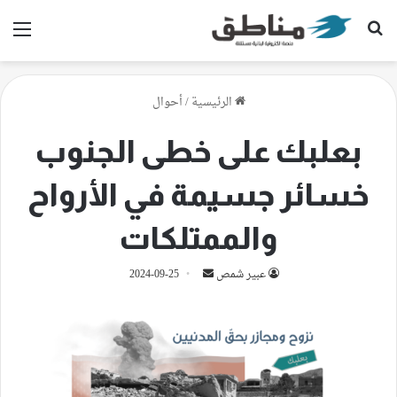
بحث عن
الق
الرئيسية
/
أحوال
بعلبك على خطى الجنوب
خسائر جسيمة في الأرواح
والممتلكات
أرسل
عبير شمص
2024-09-25
بريدا
إلكترونيا