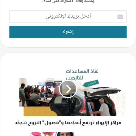
يمكنك إلغاء الاشتراك متى تشاء.
أدخل
بريدك
الإلكتروني
مراكز
الإيواء
ترتفع
أعدادها
و"فصول"
النزوح
تتجدّد
مراكز الإيواء ترتفع أعدادها و"فصول" النزوح تتجدّد
أم