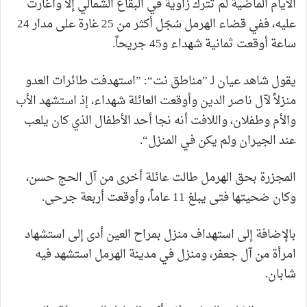
الأيام الماضية لم تترك زاوية في البقاع الشمالي إلا وأغارت
عليه، ففي قضاء الهرمل سُجّل أكثر من 25 غارة على مدار 24
ساعة أوقعت ثمانية شهداء و45 جريحاً.
يقول شاهد عيان لـ ”مناطق نت“: ”استهدفت طائرات العدو
منزلاً لآل ناصر الدين وأوقعت العائلة شهداء، إذ استشهد الأب
والأم وطفلان، واللافت أنه نجا أحد الأطفال الذي كان يلعب
عند الجيران ولم يكن في المنزل“.
المجزرة بحق الهرمل طالت عائلة أخرى من آل الحج حسن،
وكان ضحيتها فتى يبلغ 11 عاماً، وأوقعت أربعة جرحى.
بالإضافة إلى استهداف منزل بمراح العين أدى إلى استشهاد
امرأة من آل جعفر، ومنزل في مدينة الهرمل استشهد فيه
شابان.