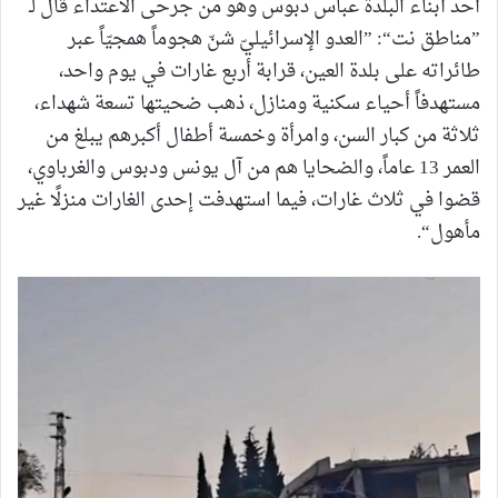
أحد أبناء البلدة عباس دبوس وهو من جرحى الاعتداء قال لـ
”مناطق نت“: ”العدو الإسرائيليّ شنّ هجوماً همجيّاً عبر
طائراته على بلدة العين، قرابة أربع غارات في يوم واحد،
مستهدفاً أحياء سكنية ومنازل، ذهب ضحيتها تسعة شهداء،
ثلاثة من كبار السن، وامرأة وخمسة أطفال أكبرهم يبلغ من
العمر 13 عاماً، والضحايا هم من آل يونس ودبوس والغرباوي،
قضوا في ثلاث غارات، فيما استهدفت إحدى الغارات منزلًا غير
مأهول“.