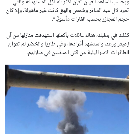
وبحسب الشاهد العيان ”فإن أكثر المنازل المستهدفة والتي
تعود لآل عبد الساتر وشمص والهق كانت غير مأهولة، وإلا كان
حجم المجازر بحسب الغارات مأسويًّا“.
كذلك في بعلبك، هناك عائلات بأكملها استهدفت منازلها من آل
زعيتر ورعد، واستشهد أفرادها، وفي طاريا والخضر لم تتوانَ
الطائرات الاسرائيلية عن قتل المدنيين في منازلهم.