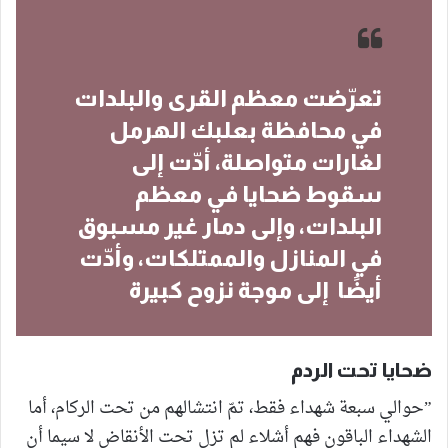
تعرّضت معظم القرى والبلدات
في محافظة بعلبك الهرمل
لغارات متواصلة، أدّت إلى
سقوط ضحايا في معظم
البلدات، وإلى دمار غير مسبوق
في المنازل والممتلكات، وأدّت
أيضًا إلى موجة نزوح كبيرة
ضحايا تحت الردم
”حوالي سبعة شهداء فقط، تمّ انتشالهم من تحت الركام، أما
الشهداء الباقون فهم أشلاء لم تزل تحت الأنقاض لا سيما أن