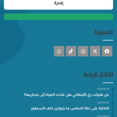
تابعونا
فيسبوك
‫X
انستقرام
‫TikTok
واتساب
الأكثر قراءة
2026-08-06
عن قنوات ريّ الليطاني هل عادت المياه إلى مجاريها؟
2026-08-05
الكتابة على خطّ التماس ما يتوارى خلف السطور
2026-08-04