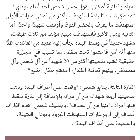
امرأة وثمانية أطفال. يقول حسن شمص أحد أبناء بوداي لـ
”مناطق نت“: ”البلدة استُهدفت بأكثر من ثماني غارات، الأولى
استهدفت ما يعرف بالحفير الفوقا وأوقعت شهيدًا واحدًا، أما
الثانية وهي الأكبر فاستهدفت مبنىً مؤلف من ثلاث طبقات،
مشيّد حديثاً في وسط البلدة لجأت إليه عديد من العائلات ظنًّا
منها أنّه آمن فاحتموا تحت سقفه، مما تسبب في مجزرة
حقيقية ذهب ضحيتها أكثر من 20 شهيداً من آل شمص وآل
مصطفى، بينهم ثمانية أطفال، أحدهم طفل رضيع“.
الغارة الثالثة، يتابع شمص: ”وقعت على أطراف البلدة وذهب
ضحيتها أربعة شهداء من آل مراد، بالإضافة إلى غارة سقط
فيها امرأة وابنها من آل عساف“. ويضيف شمص ”هذه الغارات
تُضاف إلى أربع غارات استهدفت الكروم وبوداي العتيقة،
والسعيدة على أطراف البلدة“.