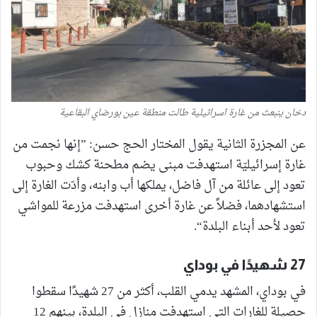
دخان ينبعث من غارة اسرائيلية طالت منطقة عين بورضاي البقاعية
عن المجزرة الثانية يقول المختار الحج حسن: ”إنها نجمت من
غارة إسرائيليّة استهدفت مبنى يضم مطحنة كشك وحبوب
تعود إلى عائلة من آل فاضل، يملكها أب وابنه، وأدّت الغارة إلى
استشهادهما، فضلاً عن غارة أخرى استهدفت مزرعة للمواشي
تعود لأحد أبناء البلدة“.
27 شهيدًا في بوداي
في بوداي، المشهد يدمي القلب، أكثر من 27 شهيدًا سقطوا
حصيلة للغارات التي استهدفت منازل في البلدة، بينهم 12