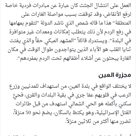
العمل على انتشال الجثث كان عبارة عن مبادرات فردية خاصة
لرفع الأنقاض، وقد توقفت بسبب مواصلة الغارات على
المنطقة“ هذا ما قاله شمص الذي ناشد الدولة ”لتقوم بمهامها
في رفع الردم لأن ذلك يتطلب إمكانات ومعدات غير متوافرة
في البلدة“. ويستدرك قائلاً ”المشهد المبكي حقاً والذي يفتت
ثنايا القلب هو الآباء الذين يتواجدون طوال الوقت في مكان
الغارة يبحثون عن أشلاء أطفالهم تحت الردم بمفردهم“.
مجزرة العين
لا يختلف الواقع في بلدة العين، من استهداف للمدنيين وزرع
الرعب في قلوبهم عمّا جرى في بقية البلدات والقرى، فحيٌّ
سكنيّ بأكمله هو الحي الشمالي استهدف من قبل طائرات
القتل الإسرائيلية، وهو يكتظ بالسكّان، يضمّ نحو 50 منزلاً،
تضرر منها أكثر من ثلاثين منزلاً.