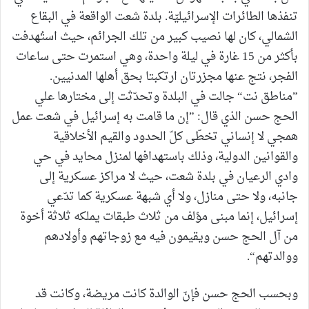
تنفذها الطائرات الإسرائيليّة. بلدة شعت الواقعة في البقاع
الشمالي، كان لها نصيب كبير من تلك الجرائم، حيث استُهدفت
بأكثر من 15 غارة في ليلة واحدة، وهي استمرت حتى ساعات
الفجر، نتج عنها مجزرتان ارتكبتا بحق أهلها المدنيين.
”مناطق نت“ جالت في البلدة وتحدّثت إلى مختارها علي
الحج حسن الذي قال: ”إن ما قامت به إسرائيل في شعت عمل
همجي لا إنساني تخطّى كلّ الحدود والقيم الأخلاقية
والقوانين الدولية، وذلك باستهدافها لمنزل محايد في حي
وادي الرعيان في بلدة شعت، حيث لا مراكز عسكرية إلى
جانبه، ولا حتى منازل، ولا أي شبهة عسكرية كما تدّعي
إسرائيل، إنما مبنى مؤلف من ثلاث طبقات يملكه ثلاثة أخوة
من آل الحج حسن ويقيمون فيه مع زوجاتهم وأولادهم
ووالدتهم“.
وبحسب الحج حسن فإنّ الوالدة كانت مريضة، وكانت قد