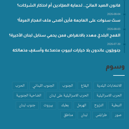
قانون الصيد المائيّ.. لحماية الصيّادين أم احتكار الشركات؟
2026-08-04
ستّ سنوات على الفاجعة فأين أضحى ملف انفجار المرفأ؟
2026-08-03
القمح البلديّ مهدد بالانقراض فمن يحمي سنابل لبنان الأخيرة؟
2026-07-30
جنوبيّون عائدون بلا خيارات لبيوتٍ متصدّعة وأسقفٍ متهالكة
وسوم
الانتخابات البلدية
البقاع
الجنوب
الجنوب اللبناني
الحرب
الحرب الاسرائيلية
الحرب الاسرائيلية على لبنان
الضاحية الجنوبية
النبطية
النزوح
الهرمل
بعلبك
بيروت
جنوب لبنان
صور
طرابلس
لبنان
مناطق