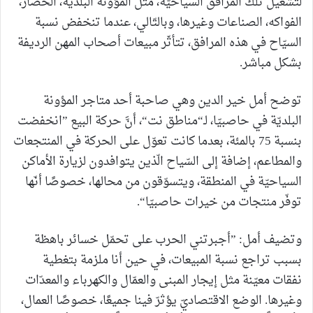
لتشغيل تلك المرافق السياحيّة، مثل المؤونة البلدية، الخضار،
الفواكه، الصناعات وغيرها، وبالتّالي، عندما تنخفض نسبة
السيّاح في هذه المرافق، تتأثّر مبيعات أصحاب المهن الرديفة
بشكل مباشر.
توضح أمل خير الدين وهي صاحبة أحد متاجر المؤونة
البلديّة في حاصبيّا، لـ“مناطق نت“، أنَّ حركة البيع ”انخفضت
بنسبة 75 بالمئة، بعدما كانت تعوّل على الحركة في المنتجعات
والمطاعم، إضافة إلى السّياح الّذين يتوافدون لزيارة الأماكن
السياحيّة في المنطقة، ويتسوّقون من محالها، خصوصًا أنّها
توفّر منتجات من خيرات حاصبيّا“.
وتضيف أمل: ”أجبرتني الحرب على تحمّل خسائر باهظة
بسبب تراجع نسبة المبيعات، في حين أنا ملزمة بتغطية
نفقات معيّنة مثل إيجار المبنى والعمّال والكهرباء والمعدّات
وغيرها. الوضع الاقتصاديّ يؤثرّ فينا جميعًا، خصوصًا العمال،