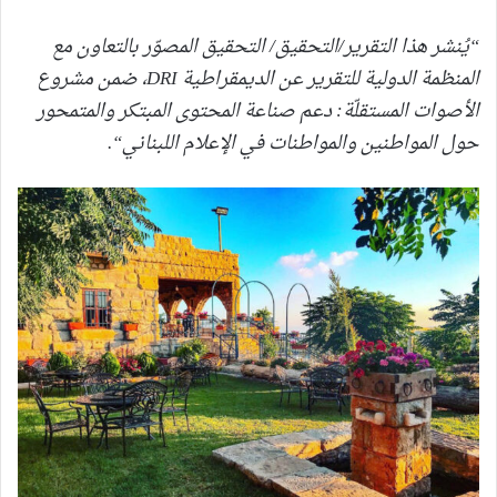
“يُنشر هذا التقرير
/التحقيق/ التحقيق المصوّر
بالتعاون مع
المنظمة الدولية للتقرير عن الديمقراطية
DRI
، ضمن مشروع
الأصوات المستقلّة: دعم صناعة المحتوى المبتكر والمتمحور
حول المواطنين
والمواطنات
في الإعلام اللبناني
“.