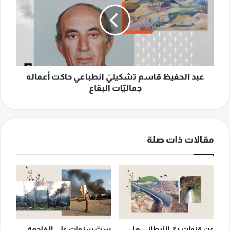
قاسم
تشكيليّ
انطباعي
حاكت
أعماله
جماليّات
البقاع
عبد الحفيظ قاسم تشكيليّ انطباعي حاكت أعماله
جماليّات البقاع
مقالات ذات صلة
عن قنوات ريّ الليطاني هل
ستّ سنوات على الفاجعة