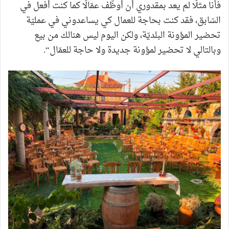
فأنا مثلًا لم يعد بمقدوري أن أوظّف عمّالًا كما كنت أفعل في
السّابق، فقد كنت بحاجة للعمال كي يساعدوني في عمليّة
تحضير المؤونة البلديّة، ولكن اليوم ليس هنالك من بيع
وبالتالي لا تحضير لمؤونة جديدة ولا حاجة للعمّال“.