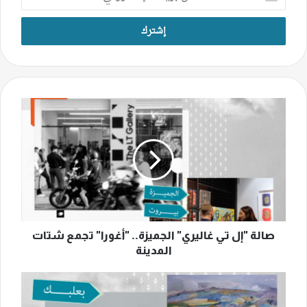
بريدك
الإلكتروني
صالة
"إل
تي
غاليري"
الجميزة..
"أغورا"
تجمع
شتات
المدينة
صالة "إل تي غاليري" الجميزة.. "أغورا" تجمع شتات
المدينة
عبد
الحفيظ