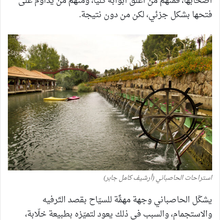
أصحابها، فمنهم من أغلق أبوابه كلّيًّا، ومنهم من يداوم على
فتحها بشكل جزئي، لكن من دون نتيجة.
استراحات الحاصباني (أرشيف كامل جابر)
يشكّل الحاصباني وجهة مهمًّة للسيّاح بقصد التّرفيه
والاستجمام، والسبب في ذلك يعود لتميّزه بطبيعة خلّابة،