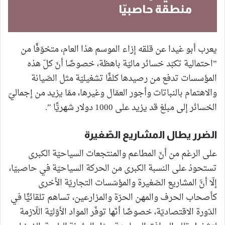
منطقة حاصبيّا
يعرب أبو غيدا عن قلقه إزاء الموسم هذا العام، متخوّفًا من
”احتمالية تكبّد خسائر ماليّة باهظة، خصوصًا أنّ كلّ هذه
المؤسسات تدفع من رصيدها كلفًا تشغيليّة مثل الصّيانة
والاهتمام بالنباتات وأجور العمّال وغيرها، ممّا يزيد من إجماليّ
الخسائر إلى مبلغ قد يزيد على 1000 دولار شهريًّا ”.
الضرر يطال المشاريع الصّغيرة
على الرغم من أنّ المطاعم والمنتجعات السياحيّة الكبرى
تستحوذ على النسبة الكبرى من الحركة السياحيّة في حاصبيّا،
إلّا أنَّ المشاريع الصّغيرة والمؤسّسات التجاريّة الأخرى
كأصحاب الحرف والمهن الحرّة والمزارعين، تساهم تلقائيًّا في
الدّورة الاقتصاديّة، خصوصًا أنّها توفّر المواد الأوّليّة اللّازمة