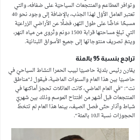
وتوافر المطاعم والمنتجعات السياحيّة على ضفافه، والتي
تعتبر العامل الأوّل لهذا الجذب، بالإضافة إلى وجود نحو 40
مسبحًا خاصًّا على طول النّهر، فضلًا عن الأراضي الزراعيّة
التي تبلغ مساحتها قرابة 1500 دونم وتُروى من مياه النهر،
ويتمّ تصريف منتوجاتها إلى جميع الأسواق اللبنانيّة.
تراجع بنسبة 95 بالمئة
يقارن رئيس بلديّة حاصبيّا لبيب الحمرا النشاط السياحيّ في
حاصبيّا بين هذا العام والسنوات الماضية، فيقول لـ“مناطق
نت“: ”في العام الماضي، كانت العائلات تحجز أماكنها في
المنتجعات قبل أشهر من افتتاح الموسم وذلك بين شهريّ
شباط وآذار حتّى فصل الصيف، بينما هذا العام لم تتخطَ
الحجوزات نسبة الـ10 بالمئة“.