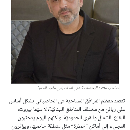
صاحب منتزه البحصاصة على الحاصباني ماجد الحمرا
تعتمد معظم المرافق السياحيّة في الحاصباني بشكل أساس
على زبائن من مختلف المناطق اللبنانيّة، لا سيّما بيروت،
البقاع، الشمال والقرى الحدوديّة، ولكنّهم اليوم يتجنّبون
المجيء إلى أماكن ”خطرة“ مثل منطقة حاصبيّا، ويؤثرون