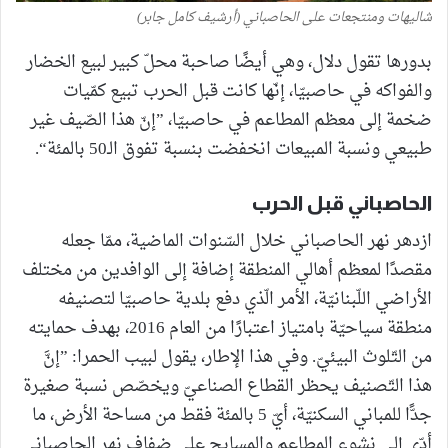
شاليهات ومنتجعات على الحاصباني (أرشيف كامل جابر)
بدورها تقول دلال، وهي أيضًا صاحبة محلّ كبير لبيع الخضار
والفواكه في حاصبيّا، إنّها كانت قبل الحرب تبيع كمّيات
ضخمة إلى معظم المطاعم في حاصبيّا، ”إنّ هذا الصّيف غير
طبيعي ونسبة المبيعات انخفضت بنسبة تفوق الـ50 بالمئة“.
الحاصباني قبل الحرب
ازدهر نهر الحاصباني خلال السّنوات الماضية، ممّا جعله
مقصدًا لمعظم أهالي المنطقة إضافة إلى الوافدين من مختلف
الأراضي اللّبنانيّة، الأمر الّذي دفع بلدية حاصبيّا لتصنيفه
منطقة سياحيّة بامتياز اعتبارًا من العام 2016، بهدف حمايته
من التّلوث البيئيّ. وفي هذا الإطار، يقول لبيب الحمرا: ”إنَّ
هذا التّصنيف يحظر القطاع الصناعيّ ويخصّص نسبة صغيرة
جدًّا للمباني السكنيّة، أيّ 5 بالمئة فقط من مساحة الأرض، ما
أدّى إلى نشوء المطاعم والمسابح على ضفاف نهر الحاصباني