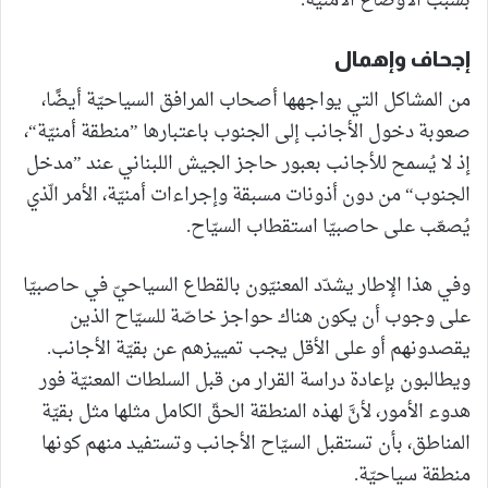
بسبب الأوضاع الأمنيّة.
إجحاف وإهمال
من المشاكل التي يواجهها أصحاب المرافق السياحيّة أيضًا،
صعوبة دخول الأجانب إلى الجنوب باعتبارها ”منطقة أمنيّة“،
إذ لا يُسمح للأجانب بعبور حاجز الجيش اللبناني عند ”مدخل
الجنوب“ من دون أذونات مسبقة وإجراءات أمنيّة، الأمر الّذي
يُصعّب على حاصبيّا استقطاب السيّاح.
وفي هذا الإطار يشدّد المعنيّون بالقطاع السياحيّ في حاصبيّا
على وجوب أن يكون هناك حواجز خاصّة للسيّاح الذين
يقصدونهم أو على الأقل يجب تمييزهم عن بقيّة الأجانب.
ويطالبون بإعادة دراسة القرار من قبل السلطات المعنيّة فور
هدوء الأمور، لأنَّ لهذه المنطقة الحقّ الكامل مثلها مثل بقيّة
المناطق، بأن تستقبل السيّاح الأجانب وتستفيد منهم كونها
منطقة سياحيّة.