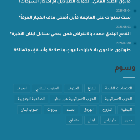
قانون الصيد المائيّ.. لحماية الصيّادين أم احتكار الشركات؟
2026-08-04
ستّ سنوات على الفاجعة فأين أضحى ملف انفجار المرفأ؟
2026-08-03
القمح البلديّ مهدد بالانقراض فمن يحمي سنابل لبنان الأخيرة؟
2026-07-30
جنوبيّون عائدون بلا خيارات لبيوتٍ متصدّعة وأسقفٍ متهالكة
وسوم
الانتخابات البلدية
البقاع
الجنوب
الجنوب اللبناني
الحرب
الحرب الاسرائيلية
الحرب الاسرائيلية على لبنان
الضاحية الجنوبية
النبطية
النزوح
الهرمل
بعلبك
بيروت
جنوب لبنان
صور
طرابلس
لبنان
مناطق