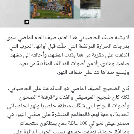
لا يشبه صيف الحاصباني هذا العام، صيف العام الماضي سوى
بدرجات الحرارة المرتفعة التي حلّت قبل أوانها. الحرب التي
اندلعت على مقربة من هنا بدّدت المشهد، وأحالته إلى مشهد
صامت وهادئ، إلّا من أصوات القذائف المتأتيّة من بعيد
ويُسمع صداها هنا على ضفاف النهر.
كان الضجيج الصيف الماضي هو السائد هنا على الحاصباني،
لكنّه كان ضجيج الموسيقى والغناء و“قرقعة“ الصحون
وأصوات السيّاح التي شكّلت منطقة حاصبيّا ونهر الحاصباني
تحديدًا، وجهة لهم، فالمطاعم المنتشرة على ضفتي النهر، هي
مصدر عيش لحوالي 100 عائلة ممّن يمتلكون منتجعات
ومرافق حيويّة، توقّفت جميعها بسبب الحرب الدائرة على