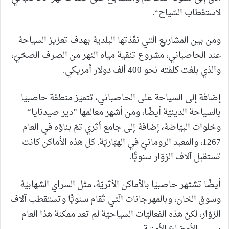
لاستقطاب السّياح“.
ومن بين المشاريع الّتي نفّذتها البلدية بهدف تعزيز السياحة
عند الحاصباني، مشروع تنقية مياه النهر من الصرف الصحّيّ،
والذي بلغت كلفته نحو 400 ألف دولار أمريكي.
إضافة إلى السياحة على الحاصباني، تتميّز منطقة حاصبيّا
بالسياحة الدينيّة أيضًا، ومن أشهر معالمها ”دير صيدنايا“
وخلوات البيّاضة، إضافة إلى جامع أثري تمّ بناؤه في العام
1267، والمعبد الرومانيّ في الهبّاريّة. كل هذه الأماكن كانت
تستقبل آلاف الزوّار سنويًّا.
أيضًا تشتهر حاصبيّا بالأماكن الأثريّة، مثل السراي الشهابيّة
وسوق الخان، وبالمهرجانات الّتي تُقام سنويًّا وتستقطب آلاف
الزوّار، لكنّ هذه الفعاليّات السياحيّة لم تعد ممكنة هذا العام