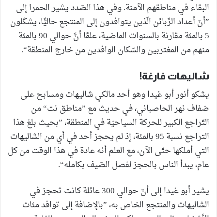
البقاء في مناطقهم الآمنة. وفي هذا الصّدد يشير الحمرا إلى
”أنّ أعداد الزّبائن الّذين يتوافدون إلى المنتجع حاليًّا، يشكّلون
5 بالمئة مقارنة بالسنوات الماضية، علمًا أنَّ حوالي 90 بالمئة
منهم من المغتربين والسّكان الوافدين من خارج المنطقة“.
شاليهات فارغة!
يشكو أنور أبو غيدا وهو أحد مالكي شاليهات ومسابح على
ضفاف نهر الحاصباني، في حديث مع ”مناطق نت“ من
التّراجع الكبير للحركة السياحيّة في المنطقة، ”بحيث بلغ هذا
التراجع نسبة 95 بالمئة، إذ لم يحجز أحد في أي من الشاليهات
التي أملكها حتّى الآن، مع العلم أنه عادة في هذا الوقت من كل
عام، يبدأ الناس بالحجز لفصل الصّيف بكامله“.
يشير أبو غيدا إلى أنّ حوالي 300 عائلة كانت تحجز في
الشاليهات والمنتجع الخاص به، ”بالإضافة إلى توافد مئات