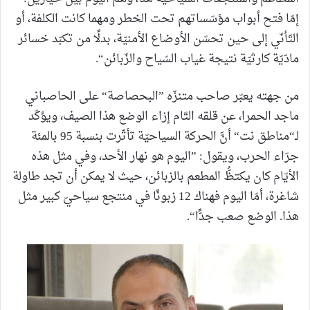
إمّا فتح أبواب مؤسّساتهم تحت الخطر ومهما كانت الكلفة، أو
التّأنّي إلى حين تحسّن الأوضاع الأمنيّة، بدلًا من تكبّد خسائر
مادّيّة كارثيّة نتيجة غياب السّياح والزّبائن“.
من جهته يعبّر صاحب متنزّه ”البحصاصة“ على الحاصباني
ماجد الحمرا، عن قلقه التّام إزاء الوضع هذا الصيف، ويؤكّد
لـ“مناطق نت“ أنَّ الحركة السياحيّة تأثّرت بنسبة 95 بالمئة
جرّاء الحرب، ويقول: ”اليوم هو نهار الأحد، وفي مثل هذه
الأيّام كان يكتظُّ المطعم بالزبائن، حيث لا يمكن أن تجد طاولة
شاغرة، أمّا اليوم فهناك 12 زبونًا في منتجع سياحيّ كبير مثل
هذا. الوضع صعب جدًّا“.