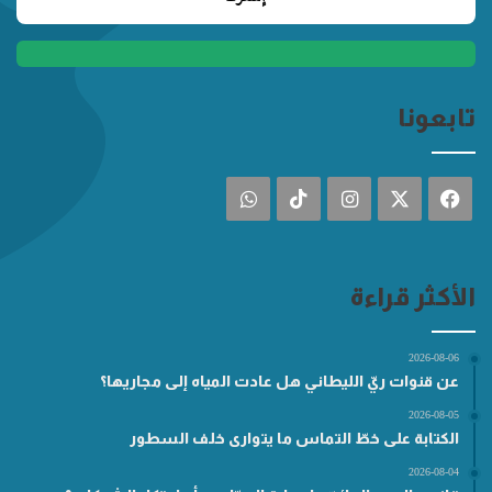
تابعونا
فيسبوك
‫X
انستقرام
‫TikTok
واتساب
الأكثر قراءة
2026-08-06
عن قنوات ريّ الليطاني هل عادت المياه إلى مجاريها؟
2026-08-05
الكتابة على خطّ التماس ما يتوارى خلف السطور
2026-08-04