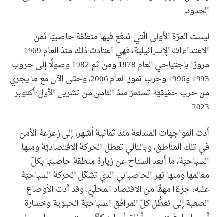
الحدود.
ليست المرّة الأولى الّتي تدفع فيها منطقة حاصبيّا ثمن
الاعتداءات الإسرائيليّة، فهي اعتادت ذلك منذ العام 1969
مرورًا باجتياحيّ العام 1978 ومن ثم 1982 وصولًا إلى حروب
1993 و1996 وحرب تموز العام 2006، وحتّى الآن مع ما يجري
من حرب حقيقيّة تستمرّ منذ الثامن من تشرين الأول/أكتوبر
2023.
أدّت المواجهات المندلعة منذ ثمانية أشهر، إلى زعزعة الأمن
في تلك المناطق، وبالتالي تعطّل الحركة الاقتصاديّة ومنها
السياحيّة، ما أبعد السيّاح عن زيارة منطقة حاصبيّا بكلّ
معالمها ومنها نهر الحاصباني الذي تشكّل الحركة السياحيّة
عليه، جزءًا مهمًّا من الاقتصاد المحلّيّ. وقد أدّت الأوضاع
الصعبة إلى تعطُّل كلّ المرافق السياحيّة الحيويّة وخسارة