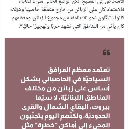
الأشخاص إلى المسبح، لكن الوضع الحالي سيّء للغاية،
فالاعتماد كان على الزبائن من خارج منطقة حاصبيّا وهؤلاء
كانوا يشكّلون نحو 90 بالمئة من مجموع الزبائن، ومعظمهم
كان يأتي من المناطق التي تشهد حربًا وتهجيرًا حاليًّا“.
تعتمد معظم المرافق
السياحيّة في الحاصباني بشكل
أساس على زبائن من مختلف
المناطق اللبنانيّة، لا سيّما
بيروت، البقاع، الشمال والقرى
الحدوديّة، ولكنّهم اليوم يتجنّبون
المجيء إلى أماكن ”خطرة“ مثل