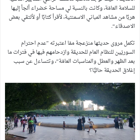
للسلامة العامّة، وكانت بالنسبة لي مساحة خضراء ألجأ إليها
هربًا من مشاهد المباني الاسمنتية، لأقرأ كتابًا أو لألتقي بعض
الاصدقاء“.
تكمل مروى حديثها منزعجة ممّا اعتبرته ”عدم احترام
السوريّين للنظام العام للحديقة وازدحامهم فيها في فترات ما
بعد الظهر والعطل والمناسبات العامّة“، وتتساءل عن سبب
إغلاق الحديقة حاليًّا؟