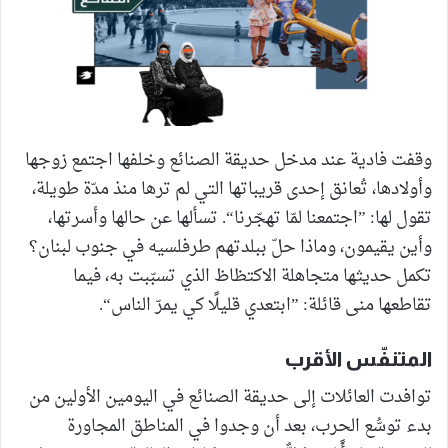
وقفت فادية عند مدخل حديقة الصنائع وخلفها اجتمع زوجها
وأولادها، تُعانق إحدى قريباتها التي لم ترها منذ مدّة طويلة،
تقول لها: ”اجتمعنا لمّا تهجّرنا“. تسألها عن حالها وأسرتها،
وأين يقيمون، وماذا حلّ ببلدتهم طرفلسيه في جنوب لبنان؟
تكمل حديثها متجاهلة الاكتظاظ الذي تسبّبت به، فيما
تقاطعها منى قائلة: ”ابتعدي قليلًا كي يمرّ الناس“.
المتنفّس الأقرب
توافدت العائلات إلى حديقة الصنائع في اليومين الأولين من
بدء توسُّع الحرب، بعد أن وجدوا في المناطق المجاورة