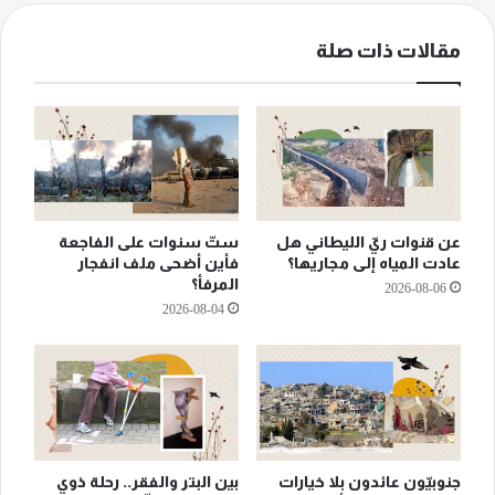
مقالات ذات صلة
عن قنوات ريّ الليطاني هل
ستّ سنوات على الفاجعة
عادت المياه إلى مجاريها؟
فأين أضحى ملف انفجار
المرفأ؟
2026-08-06
2026-08-04
جنوبيّون عائدون بلا خيارات
بين البتر والفقر.. رحلة ذوي