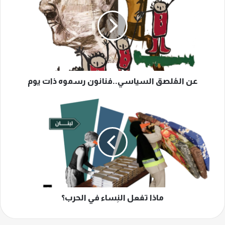
السياسي..فنانون
رسموه
ذات
يوم
عن المُلصق السياسي..فنانون رسموه ذات يوم
ماذا
تفعل
النِساء
في
الحرب؟
ماذا تفعل النِساء في الحرب؟