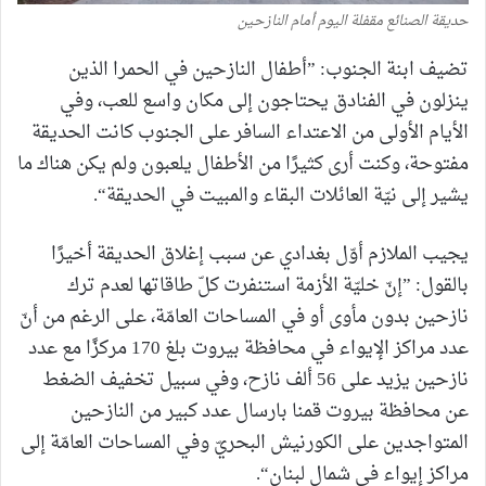
حديقة الصنائع مقفلة اليوم أمام النازحين
تضيف ابنة الجنوب: ”أطفال النازحين في الحمرا الذين
ينزلون في الفنادق يحتاجون إلى مكان واسع للعب، وفي
الأيام الأولى من الاعتداء السافر على الجنوب كانت الحديقة
مفتوحة، وكنت أرى كثيرًا من الأطفال يلعبون ولم يكن هناك ما
يشير إلى نيّة العائلات البقاء والمبيت في الحديقة“.
يجيب الملازم أوّل بغدادي عن سبب إغلاق الحديقة أخيرًا
بالقول: ”إنّ خليّة الأزمة استنفرت كلّ طاقاتها لعدم ترك
نازحين بدون مأوى أو في المساحات العامّة، على الرغم من أنّ
عدد مراكز الإيواء في محافظة بيروت بلغ 170 مركزًا مع عدد
نازحين يزيد على 56 ألف نازح، وفي سبيل تخفيف الضغط
عن محافظة بيروت قمنا بارسال عدد كبير من النازحين
المتواجدين على الكورنيش البحريّ وفي المساحات العامّة إلى
مراكز إيواء في شمال لبنان“.