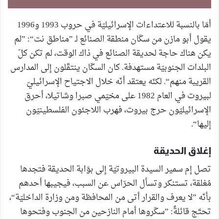
أمّا بالنسبة للاعتداءات الإسرائيليّة في حروب 1993 و1996
يقول أبو مازن من سكّان منطقة الصنائع لـ ”مناطق نت“: ”لم
يكن هناك حاجة لحديقة الصنائع في ذاك الوقت، لم تكن كلّ
البلدات الجنوبيّة مستهدفة. كان السكّان ينتقّلون إلى المدارس
القريبة منهم“. لكنّه يعتقد أنّه خلال الاجتياح الإسرائيليّ
لبيروت في العام 1982 على مخيّمي صبرا وشاتيلا، أحرق
الإسرائيليّون حرج بيروت، فهرب اللاجئون الفلسطينيّون
إليها“.
إغلاق الحديقة
تصل إم سمير السيدة البيروتيّة إلى بوّابة الحديقة فتجدها
مُغلقة، تستنكر وتسأل الحرّاس عن السبب، فيجيبها أحدهم
بأنّه ”لا يعرف والقرار أتى من المحافظة ومن وزارة الداخليّة“،
تحتّج قائلةً: ”سكّروها أمام النازحين من الجنوب وفتحوها