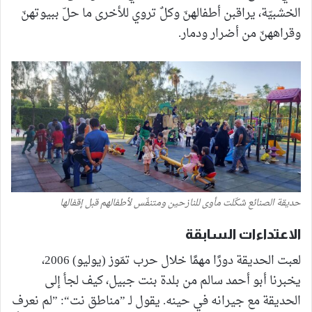
الخشبيّة، يراقبن أطفالهنّ وكلٌ تروي للأخرى ما حلّ ببيوتهنّ
وقراههنّ من أضرار ودمار.
حديقة الصنائع شكّلت مأوى للنازحين ومتنفّس لأطفالهم قبل إقفالها
الاعتداءات السابقة
لعبت الحديقة دورًا مهمًا خلال حرب تمّوز (يوليو) 2006،
يخبرنا أبو أحمد سالم من بلدة بنت جبيل، كيف لجأ إلى
الحديقة مع جيرانه في حينه. يقول لـ ”مناطق نت“: ”لم نعرف