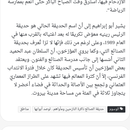
الازدحام فيها، أسترق وقت الصباح الباكر حتّى أنعم بممارسة
الرياضة“.
يشير أبو إبراهيم إلى أنّ اسم الحديقة الحالي هو حديقة
الرئيس رينيه معوّض تكريمًا له بعد اغتياله بالقرب منها في
العام 1989، وعلى لرغم من ذلك فإنّها لا تزا تُعرف بحديقة
الصنائع التي، وكما يروي المؤرّخون، أنّ السلطان عبد الحميد
الثاني أسّسها إلى جانب مدرسة الصنائع والفنون. ويعتقد
بعض المؤرّخين أنّ تأسيس الحديقة كان خلال فترة الانتداب
الفرنسيّ، إلاّ أنّ كثرة المعالم فيها تشهد على الطراز المعماريّ
العثمانيّ وتجمع بين الأصالة والحداثة في فضاء أخضر لا
يتجاوز ثلاثة في المئة من مساحة مدينة بيروت.
الوسوم
حديقة الصنائع ذاكرة النازحين ومأواهم.. توصد أبوابها
مناطق