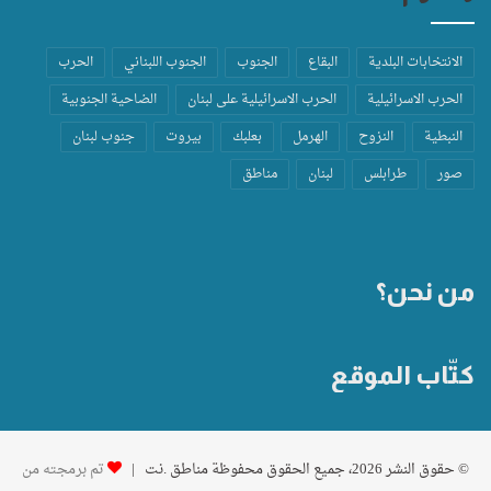
الانتخابات البلدية
البقاع
الجنوب
الجنوب اللبناني
الحرب
الحرب الاسرائيلية
الحرب الاسرائيلية على لبنان
الضاحية الجنوبية
النبطية
النزوح
الهرمل
بعلبك
بيروت
جنوب لبنان
صور
طرابلس
لبنان
مناطق
من نحن؟
كتّاب الموقع
© حقوق النشر 2026، جميع الحقوق محفوظة مناطق .نت |
تم برمجته من