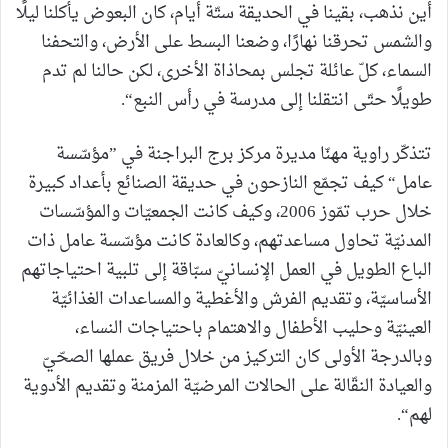
أين نذهب، بقينا في الحديقة ستّة أيام، كان البعوض يأكلنا ليلًا
والشمس تحرقنا نهارًا، وضعنا البسط على الأرض، والتحفنا
السماء، كلّ عائلة تجلس بمحاذاة الأخرى، لكن حالنا لم تدم
طويلًا حتّى انتقلنا إلى مدرسة في رأس النبع“.
تتذكّر راوية مهنّا مديرة مركز برج البراجنة في ”مؤسّسة
عامل“ كيف تجمّع النازحون في حديقة الصنائع بأعداد كبيرة
خلال حرب تمّوز 2006، وكيف كانت الجمعيّات والمؤسّسات
المدنيّة تحاول مساعدتهم، وكالعادة كانت مؤسّسة عامل ذات
الباع الطويل في العمل الإنسانيّ سبّاقة إلى تلبية احتياجاتهم
الأساسيّة، وتقديم الفرش والأغطية والمساعدات الغذائيّة
العينيّة وحليب الأطفال والاهتمام باحتياجات النساء،
وبالدرجة الأولى كان التركيز من خلال فريق عملها الصحّيّ
والعيادة النقّالة على الحالات المرضيّة المزمنة وتقديم الأدوية
لهم“.