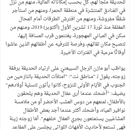
للحديقة ملجأً لهم، كلٌّ بحسب إمكاناته الماليّة، منهم من نزل
في الفنادق المنتشرة في منطقة الحمرا، ومنهم من استأجر
شققًا مفروشة، ومنهم من افترش الطرقات أمام المحال
المغلقة منذ ثورة 17 تشرين الأول (أكتوبر) 2019، ومنهم من
سكن في المباني المهجورة، يغتنمون قرب المسافة إليها،
لتصبح مكان لقائهم، وفرصة للترفيه عن أطفالهم الذين عاشوا
أوقاتًا مرعبة في الفترات الأخيرة.
يواظب أبو مازن الرجل السبيعنيّ على ارتياد الحديقة برفقة
زوجته، يقول لـ ”مناطق نت“: ”امتلأت الحديقة بالنازحين من
الجنوب في الأيّام الأولى للنزوح، كانوا يأتون لتسلية أولادهم“
يضيف: ”أضحك عندما أرى عمّال الحديقة وهم يلحقون
بالأطفال، لمنعهم من دوس العشب الأخضر أو من ملامسة
نوافير المياه، وأضحك أكثر عندما أجد بعض الأطفال
المشاغبين يستمتعون بجري العمّال خلفهم“. أمّا زوجته زينة
فهي تستمع لأحاديث الأمّهات اللواتي يجلسن على المقاعد