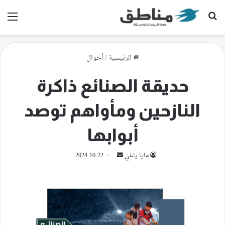
بحث عن
الق
الرئيسية
/
أحوال
حديقة الصنائع ذاكرة
النازحين ومأواهم توصد
أبوابها
أرسل
مايا ياغي
2024-10-22
بريدا
إلكترونيا