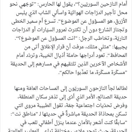
أمام النازحين السوريّين؟“، يقول لها الحارس: ”توجّهي نحو
محل تأجير الدرّاجات الهوائيّة واسألي الشاب الذي يلبس
الأزرق، هو المسؤول عن الموضوع“. تسرع أم سمير الخطى
وتجتاز الشارع دون أن تكترث لمرور السيّارات أو الدرّاجات
الناريّة، وتخاطب الرجل: ”انت المسؤول عن الموضوع؟“.
يجبيها: ”مثلي مثلك، عرفت أنّ قرار الإغلاق أتى من
المحافظ“. تعود أدراجها حاملة أذيال الخيبة، وتردّد أمام
الأشخاص الآخرين الذين تلتقيهم في مسارهم إلى الحديقة
”مسكّرة مسكّرة، ما تعذّبوا حالكم“.
لطالما لجأ النازحون السوريّون إلى المساحات العامّة ومنها
حديقة الصنائع، الأمر الذي أدّى إلى تذمّر سكان المنطقة،
وفرض تحدّيات اجتماعيّة جمّة، تقول الطبيبة مروى التي
تسكن بمحاذاة الحديقة مباشرةً في حديثها لـ ”مناطق نت“:
”سابقًا كنت أشعر بالأمان عندما ينزل أطفالي للعب في
الحديقة، حيث توجد ملاعب مختلفة تراعي المعايير العالميّة