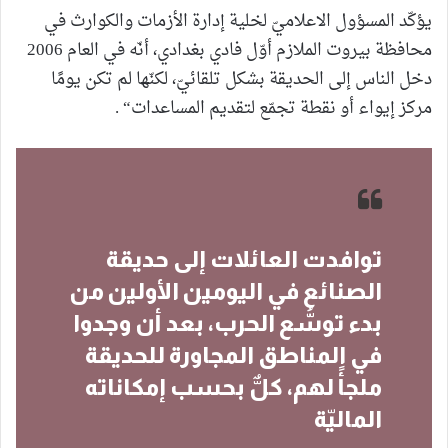
يؤكّد المسؤول الاعلاميّ لخلية إدارة الأزمات والكوارث في
محافظة بيروت الملازم أوّل فادي بغدادي، أنّه في العام 2006
دخل الناس إلى الحديقة بشكل تلقائيّ، لكنّها لم تكن يومًا
مركز إيواء أو نقطة تجمّع لتقديم المساعدات“ .
توافدت العائلات إلى حديقة
الصنائع في اليومين الأولين من
بدء توسُّع الحرب، بعد أن وجدوا
في المناطق المجاورة للحديقة
ملجأً لهم، كلٌّ بحسب إمكاناته
الماليّة