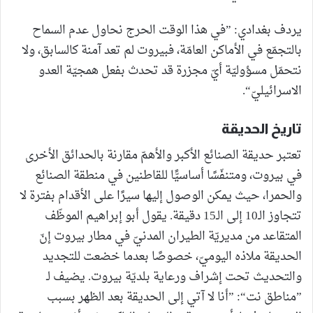
يردف بغدادي: ”في هذا الوقت الحرج نحاول عدم السماح
بالتجمّع في الأماكن العامّة، فبيروت لم تعد آمنة كالسابق، ولا
نتحمّل مسؤوليّة أيّ مجزرة قد تحدث بفعل همجيّة العدو
الاسرائيليّ“.
تاريخ الحديقة
تعتبر حديقة الصنائع الأكبر والأهمّ مقارنة بالحدائق الأخرى
في بيروت، ومتنفّسًا أساسيًّا للقاطنين في منطقة الصنائع
والحمرا، حيث يمكن الوصول إليها سيرًا على الأقدام بفترة لا
تتجاوز الـ10 إلى الـ15 دقيقة. يقول أبو إبراهيم الموظّف
المتقاعد من مديريّة الطيران المدنيّ في مطار بيروت إنّ
الحديقة ملاذه اليوميّ، خصوصًا بعدما خضعت للتجديد
والتحديث تحت إشراف ورعاية بلديّة بيروت. يضيف لـ
”مناطق نت“: ”أنا لا آتي إلى الحديقة بعد الظهر بسبب