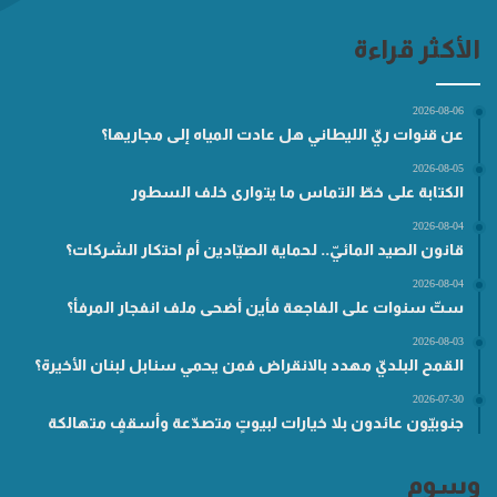
الأكثر قراءة
2026-08-06
عن قنوات ريّ الليطاني هل عادت المياه إلى مجاريها؟
2026-08-05
الكتابة على خطّ التماس ما يتوارى خلف السطور
2026-08-04
قانون الصيد المائيّ.. لحماية الصيّادين أم احتكار الشركات؟
2026-08-04
ستّ سنوات على الفاجعة فأين أضحى ملف انفجار المرفأ؟
2026-08-03
القمح البلديّ مهدد بالانقراض فمن يحمي سنابل لبنان الأخيرة؟
2026-07-30
جنوبيّون عائدون بلا خيارات لبيوتٍ متصدّعة وأسقفٍ متهالكة
وسوم