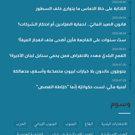
2026-08-05
الكتابة على خطّ التماس ما يتوارى خلف السطور
2026-08-04
قانون الصيد المائيّ.. لحماية الصيّادين أم احتكار الشركات؟
2026-08-04
ستّ سنوات على الفاجعة فأين أضحى ملف انفجار المرفأ؟
2026-08-03
القمح البلديّ مهدد بالانقراض فمن يحمي سنابل لبنان الأخيرة؟
2026-07-30
جنوبيّون عائدون بلا خيارات لبيوتٍ متصدّعة وأسقفٍ متهالكة
2026-07-28
أمنية مكّي: لست حكواتيّة إنّما ”خيّاطة القصص“
وسوم
الانتخابات البلدية
البقاع
الجنوب
الجنوب اللبناني
الحرب
الحرب الاسرائيلية
الحرب الاسرائيلية على لبنان
الضاحية الجنوبية