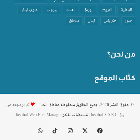
النبطية
النزوح
الهرمل
بعلبك
بيروت
جنوب لبنان
صور
طرابلس
لبنان
مناطق
من نحن؟
كتّاب الموقع
© حقوق النشر 2026، جميع الحقوق محفوظة مناطق .نت |
تم برمجته من
قِبل Inspiral S.A.R.L
| مُستضاف بفخر
Inspiral Web Host Manager
فيسبوك
‫X
انستقرام
‫TikTok
واتساب