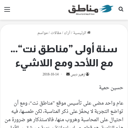
بحث عن
الق
الرئيسية
/
آراء
/
مقالات
/
مواسم
سنة أولى ”مناطق نت“…
مع اللأحد ومع اللاشيء
أرسل
زهير دبس
2018-10-14
بريدا
حسين حمية
إلكترونيا
عام واحد مضى على تأسيس موقع ”مناطق نت“، ومع أن
تواضع التجربة لا يحفّز على ذكر المناسبة، لكن طمسها، فيه
احتيال على المحاسبة وهروب منها، فالاستذكار هو ضرورة من