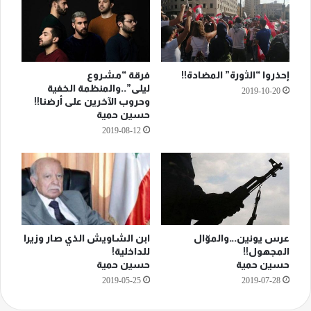
إحذروا “الثورة” المضادة!!
فرقة “مشروع
ليلى”..والمنظمة الخفية
2019-10-20
وحروب الآخرين على أرضنا!!
حسين حمية
2019-08-12
عرس يونين…والموّال
ابن الشاويش الذي صار وزيرا
المجهول!!
للداخلية!
حسين حمية
حسين حمية
2019-05-25
2019-07-28