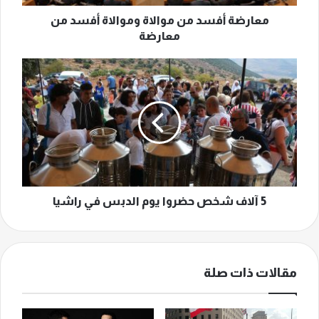
معارضة أفسد من موالاة وموالاة أفسد من
معارضة
5
آلاف
شخص
حضروا
يوم
الدبس
في
راشيا
5 آلاف شخص حضروا يوم الدبس في راشيا
مقالات ذات صلة