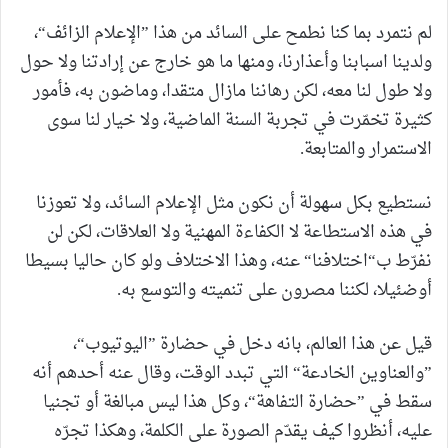
لم نتمرد بما كنا نطمح على السائد من هذا ”الإعلام الزائف“،
ولدينا اسبابنا وأعذارنا، ومنها ما هو خارج عن إرادتنا ولا حول
ولا طول لنا معه، لكن رهاننا مازال متقدا، وماضون به، فأمور
كثيرة تخمّرت في تجربة السنة الماضية، ولا خيار لنا سوى
الاستمرار والمتابعة.
نستطيع بكل سهولة أن نكون مثل الإعلام السائد، ولا تعوزنا
في هذه الاستطاعة لا الكفاءة المهنية ولا العلاقات، لكن لن
نفرّط ب“اختلافنا“ عنه، وهذا الاختلاف ولو كان حاليا بسيطا
أوضئيلا، لكننا مصرون على تنميته والتوسع به.
قيل عن هذا العالم، بانه دخل في حضارة ”اليوتيوب“،
”والعناوين الخادعة“ التي تبدد الوقت، وقال عنه أحدهم أنه
سقط في ”حضارة التفاهة“، وكل هذا ليس مبالغة أو تجنيا
عليه، أنظروا كيف يقدّم الصورة على الكلمة، وهكذا تجرّه