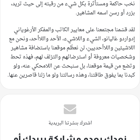
نخب حاكمة ومستأثرة بكل شيء من رقبته إلى حيث تريد،
بزرد أو رسن اسمه المشاهير.
لقد قسّمنا مجتمعنا على معايير الكاتب والمفكر الأرغوياني
إدواردو غاليانو، الشيء واللاشيء، الأحد واللاأحد، ونحن مع
اللاشيئين واللاأحديين، لن نعظّم موقعنا باستضافة مشاهير
وشخصيات معروفة أو استرضائهم والتزلف لهم، فهذه تحط
وتضع من قيمة موقعنا، بل سنبحث عن اللامحكي عنه، ولو
كبدنا بما يفوق طاقتنا، وهذه رسالتنا ولو ما زلنا قاصرين عنها.
اشترك بنشرتنا البريدية
نعدك بعدم مشاركة بريدك أو