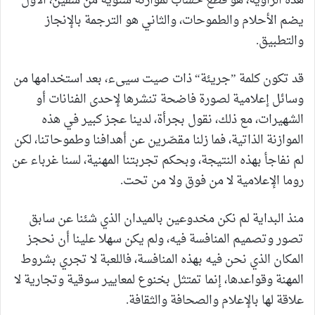
هذه الزاوية، هو قطع حساب لموازنة سنوية من شقين، الأول
يضم الأحلام والطموحات، والثاني هو الترجمة بالإنجاز
والتطبيق.
قد تكون كلمة ”جريئة“ ذات صيت سيىء، بعد استخدامها من
وسائل إعلامية لصورة فاضحة تنشرها لإحدى الفنانات أو
الشهيرات، مع ذلك، نقول بجرأة، لدينا عجز كبير في هذه
الموازنة الذاتية، فما زلنا مقصّرين عن أهدافنا وطموحاتنا، لكن
لم نفاجأ بهذه النتيجة، وبحكم تجربتنا المهنية، لسنا غرباء عن
روما الإعلامية لا من فوق ولا من تحت.
منذ البداية لم نكن مخدوعين بالميدان الذي شئنا عن سابق
تصور وتصميم المنافسة فيه، ولم يكن سهلا علينا أن نحجز
المكان الذي نحن فيه بهذه المنافسة، فاللعبة لا تجري بشروط
المهنة وقواعدها، إنما تمتثل بخنوع لمعايير سوقية وتجارية لا
علاقة لها بالإعلام والصحافة والثقافة.