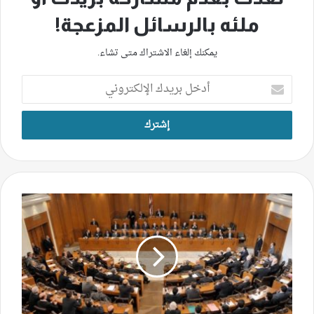
ملئه بالرسائل المزعجة!
يمكنك إلغاء الاشتراك متى تشاء.
أدخل
بريدك
الإلكتروني
معارضة
أفسد
من
موالاة
وموالاة
أفسد
من
معارضة