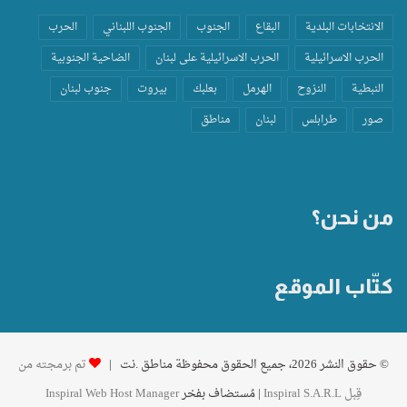
الانتخابات البلدية
البقاع
الجنوب
الجنوب اللبناني
الحرب
الحرب الاسرائيلية
الحرب الاسرائيلية على لبنان
الضاحية الجنوبية
النبطية
النزوح
الهرمل
بعلبك
بيروت
جنوب لبنان
صور
طرابلس
لبنان
مناطق
من نحن؟
كتّاب الموقع
© حقوق النشر 2026، جميع الحقوق محفوظة مناطق .نت |
تم برمجته من
قِبل Inspiral S.A.R.L
| مُستضاف بفخر
Inspiral Web Host Manager