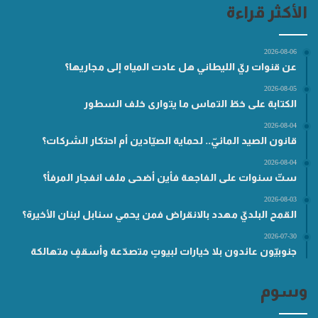
الأكثر قراءة
2026-08-06
عن قنوات ريّ الليطاني هل عادت المياه إلى مجاريها؟
2026-08-05
الكتابة على خطّ التماس ما يتوارى خلف السطور
2026-08-04
قانون الصيد المائيّ.. لحماية الصيّادين أم احتكار الشركات؟
2026-08-04
ستّ سنوات على الفاجعة فأين أضحى ملف انفجار المرفأ؟
2026-08-03
القمح البلديّ مهدد بالانقراض فمن يحمي سنابل لبنان الأخيرة؟
2026-07-30
جنوبيّون عائدون بلا خيارات لبيوتٍ متصدّعة وأسقفٍ متهالكة
وسوم