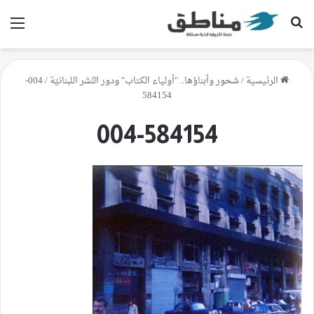
بحث عن
الق
الرئيسية
/
شحور وأبناؤها.. "أولياء الكتاب" ودور النّشر اللبنانيّة
/
004-
584154
004-584154