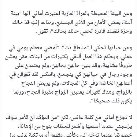
وعن البيئة المحيطة بالمرأة العازبة اعتبرت أماني أنها ”بيئة
آمنة، بمعنى الأمان من الأذى الجسديّ، وطالما إنتِ قدّ حالك
وحرّة نفسك قادرة تحمي حالك بحالك“، تقول.
وعن حياتها تحكي لـ ”مناطق نت“: ”أمضي معظم يومي في
عملي. وبحكم هذا العمل ألتقي بكثيرات من البنات، ممّن يعشن
ظروفًا مشابهة، وقد بنين حالهنّ بحالهنّ، ولم يعتمدنَ على
وجود رجال في حياتهنّ كي ينجحنَ. بالعكس لقد تفوّقن في
أعمالهنّ الخاصّة وفي كلّ المجالات، ولم يربطن النجاح
بالزواج، وهناك كثيرات يعتبرن الزواج مقبرة النجاح، وربّما
يكون ذلك صحيحًا“.
لا تجزع أماني من كلمة عانس، لكن ”من المؤكّد أنّ الأمر سوف
يزعجني عندما أسمعها وأشعر للحظات بنوع من الإهانة،
خصوصًا عندما توجّه إليّ وكأنّني متّهمة أو مرتكبة لذنب ما!