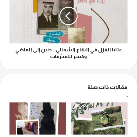
في
البقاع
الشمالي..
حنين
إلى
الماضي
وكسر
لـلمحرّمات
عتابا الغزل في البقاع الشمالي.. حنين إلى الماضي
وكسر لـلمحرّمات
مقالات ذات صلة