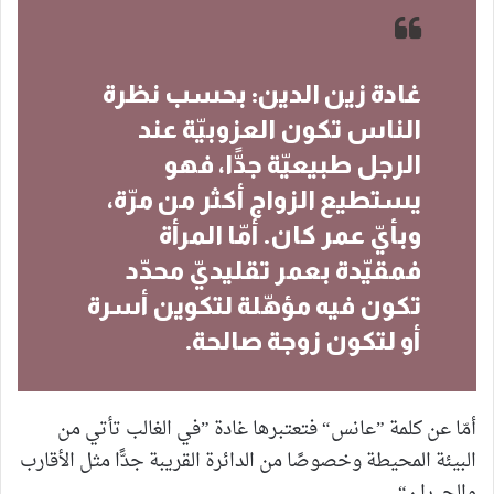
غادة زين الدين: بحسب نظرة
الناس تكون العزوبيّة عند
الرجل طبيعيّة جدًّا، فهو
يستطيع الزواج أكثر من مرّة،
وبأيّ عمر كان. أمّا المرأة
فمقيّدة بعمر تقليديّ محدّد
تكون فيه مؤهّلة لتكوين أسرة
أو لتكون زوجة صالحة.
أمّا عن كلمة ”عانس“ فتعتبرها غادة ”في الغالب تأتي من
البيئة المحيطة وخصوصًا من الدائرة القريبة جدًّا مثل الأقارب
والجيران“.