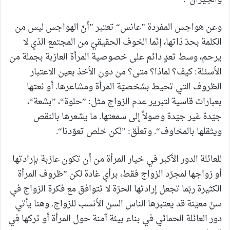
وعن هواجس المفردة ”عانس“ تعتبر ”أنّ الهواجس ليس من
الكلمة بحدّ ذاتها، إنّما الخوف الحقيقيّ من المجتمع الذي لا
يرحم، وسط تعدٍ دائم على خصوصية المرأة العازبة بجملة من
الأسئلة: كيف؟ لماذا؟ متى؟ من دون الأخذ بعين الاعتبار
الظروف التي تحيط بشخصيّة المرأة ومشاعرها. أو نعتها
بعبارات قاسية لتبرير عدم الزواج مثل: ”حلوة“، ”بشعة“،
جيّدة غير جيّدة وصولاً إلى سمعتها. ما يشعرها بالنقص
ويثقلها بالمخاوف“. وتعلّق: ”لكن خلص تعوّدنا“.
للعائلة الدور الأكبر في خيار المرأة من أن تكون عازبة بإرادتها
أو زواجها لمجرّد الزواج فقط، برأي غادة لكن ”ظروف المرأة
الكثيرة ربّما تجعل إرادتها الحرّة لا تتوافق مع فكرة الزواج في
سنّ معيّنة قد يعتبرها الناس السنّ الأنسب للزواج. وهنا يأتي
دور العائلة الحمائي في بناء بيئة آمنة حول المرأة أو تركها في