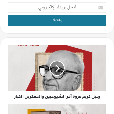
أدخل
بريدك
الإلكتروني
رحيل
كريم
مروة
آخر
الشيوعيين
والمفكرين
الكبار
رحيل كريم مروة آخر الشيوعيين والمفكرين الكبار
عتابا
الغزل