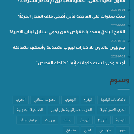
قانون الصيد المائيّ.. لحماية الصيّادين أم احتكار الشركات؟
2026-08-04
ستّ سنوات على الفاجعة فأين أضحى ملف انفجار المرفأ؟
2026-08-03
القمح البلديّ مهدد بالانقراض فمن يحمي سنابل لبنان الأخيرة؟
2026-07-30
جنوبيّون عائدون بلا خيارات لبيوتٍ متصدّعة وأسقفٍ متهالكة
2026-07-28
أمنية مكّي: لست حكواتيّة إنّما ”خيّاطة القصص“
وسوم
الانتخابات البلدية
البقاع
الجنوب
الجنوب اللبناني
الحرب
الحرب الاسرائيلية
الحرب الاسرائيلية على لبنان
الضاحية الجنوبية
النبطية
النزوح
الهرمل
بعلبك
بيروت
جنوب لبنان
صور
طرابلس
لبنان
مناطق