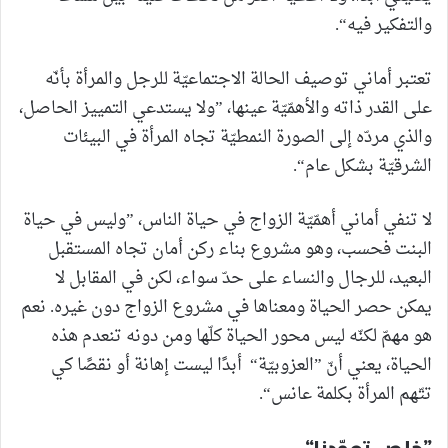
والتفكير فيه“.
تعتبر أماني توصيف الحالة الاجتماعيّة للرجل والمرأة بأنّه
على القدر ذاته والأهمّيّة عينها، ”ولا يستدعي التمييز الحاصل،
والذي مردّه إلى الصورة النمطيّة تجاه المرأة في البيئات
الشرقيّة بشكل عام“.
لا تنفي أماني أهمّيّة الزواج في حياة الناس، ”وليس في حياة
البنت فحسب، وهو مشروع بناء ركن أمان تجاه المستقبل
البعيد، للرجال والنساء على حدّ سواء، لكن في المقابل لا
يمكن حصر الحياة ومعناها في مشروع الزواج دون غيره. نعم
هو مهمّ لكنّه ليس محور الحياة كلّها ومن دونه تنعدم هذه
الحياة، يعني أنّ ”العزوبيّة“ أبدًا ليست إهانة أو نقصًا كي
تتّهم المرأة بكلمة عانس“.
”خلص تعوّدنا“