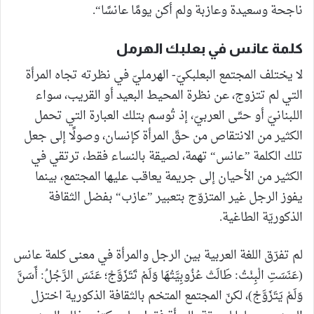
ناجحة وسعيدة وعازبة ولم أكن يومًا عانسًا“.
كلمة عانس في بعلبك الهرمل
لا يختلف المجتمع البعلبكيّ- الهرمليّ في نظرته تجاه المرأة
التي لم تتزوج، عن نظرة المحيط البعيد أو القريب، سواء
اللبنانيّ أو حتّى العربيّ، إذ تُوسم بتلك العبارة التي تحمل
الكثير من الانتقاص من حقّ المرأة كإنسان، وصولًا إلى جعل
تلك الكلمة ”عانس“ تهمة، لصيقة بالنساء فقط، ترتقي في
الكثير من الأحيان إلى جريمة يعاقب عليها المجتمع، بينما
يفوز الرجل غير المتزوّج بتعبير ”عازب“ بفضل الثقافة
الذكوريّة الطاغية.
لم تفرّق اللغة العربية بين الرجل والمرأة في معنى كلمة عانس
(عَنَسَتِ الْبِنْتُ: طَالَتْ عُزُوبِيَّتُهَا وَلَمْ تَتَزَوَّجْ؛ عَنَسَ الرَّجُلُ: أَسَنَّ
وَلَمْ يَتَزَوَّجْ)، لكنّ المجتمع المتخم بالثقافة الذكورية اختزل