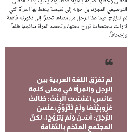
المعنى وجعلها لصيقة بالمرأة فقط، ولم يكتفِ بذلك المعنى
التوصيفي المجرّد، بل حوّله إلى نقيصة ينمّط بها المرأة التي
لم تتزوّج، فيما عفا الرجل من معناها تحيّزًا إلى ذكوريّة فاقعة
لا زالت مجتمعاتنا ترزح تحتها، وتحصد المرأة نتائجها ظلماً
وإجحافاً.
لم تفرّق اللغة العربية بين
الرجل والمرأة في معنى كلمة
عانس (عَنَسَتِ الْبِنْتُ: طَالَتْ
عُزُوبِيَّتُهَا وَلَمْ تَتَزَوَّجْ؛ عَنَسَ
الرَّجُلُ: أَسَنَّ وَلَمْ يَتَزَوَّجْ)، لكنّ
المجتمع المتخم بالثقافة