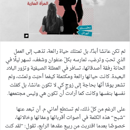
لم تكن عانسًا أبدًا، بل تمتلك حياة رائعة، تذهب إلى العمل
الذي تحبّ وترغب، تمارسه بكلّ عنفوان وشغف، تسهر ليلًا في
الحانة رفقة أصدقائها، تسافر في العطلة الصيفيّة وتزور البلاد
البعيدة. كانت حياتها رائعة ومكتملة كيفما أحبّت وتمنّت، ولم
تشعر يومًا أنّها بحاجة إلى زوجٍ كي لا تكون عانسًا، بل كمّلت
نفسها بنفسها وكانت كما أرادت أن تكون هي وليس مجتمعها.
على الرغم من كلّ ذلك، لم تستطع أماني م. أن تبعد عنها
”شبح“ هذه الكلمة في أصوات أقربائها وعمّاتها وخالاتها،
خصوصًا بعدما اقتربت من ربيع عقدها الرابع، تقول: ”لقد كنت