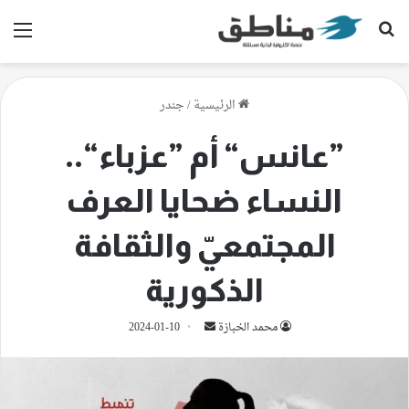
بحث عن
الق
الرئيسية
/
جندر
”عانس“ أم ”عزباء“..
النساء ضحايا العرف
المجتمعيّ والثقافة
الذكورية
أرسل
محمد الخبازة
2024-01-10
بريدا
إلكترونيا