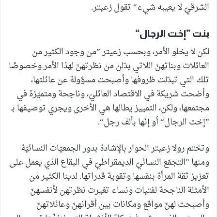
الشرقيّ لا يعيبه شيء“ تقول زعيتر.
بنت ”إخت الرجال“
لكن لا يخلو الأمر، وبحسب زعيتر ”من وجود الكثير من
العائلات وبناتهنّ اللاتي بدّلن من نظرتهنّ لهذا الأمر وخصوصًا
تلك التي تبدّلت ظروفها وأصبحت مسؤولة عن عائلتها،
وأضحت شريكة في الاقتصاد العائليّ، وناجحة ومتميّزة في
مجتمعها، ولكن، التمييز يطالها هي الأخرى ويجري توصيفها بـ
”إخت الرجال“ أو إنّها بألف رجل“.
وتختم رولا زعيتر الحوار بالإشادة بدور الجمعيّات النسائيّة
ومنها ”التجمّع النسائيّ الديمقراطيّ في البقاع الذي يعمل على
تعزيز ثقة المرأة بنفسها وتقوية قدراتها. لدينا الكثير من
الأمثلة الناجحة لفتيات ونساء تغيرت نظرتهن لأنفسهنّ
وأصبحت لهنّ مواقع ومكانات بين أقرانهنّ وعائلاتهنّ