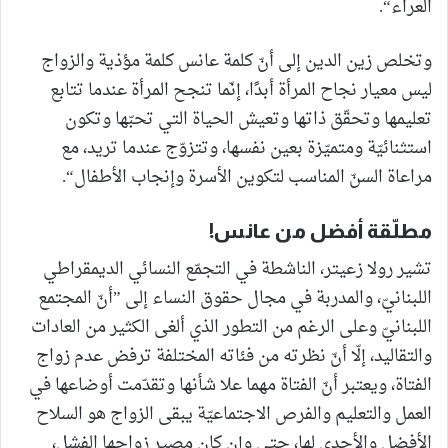
العراء“.
وتخلص زين الدين إلى أنّ كلمة عانس كلمة مؤذية والزواج
ليس معيار نجاح المرأة أبدًا، إنّما تنجح المرأة عندما تتابع
تعليمها وتحقّق ذاتها وتعيش الحياة التي تحبّها وتكون
استثنائيّة ومتميّزة بعين نفسها، وتتزوّج عندما تريد، مع
مراعاة السنّ المناسب لتكوين الأسرة وإنجاب الأطفال“.
مطلّقة أفضل من عانس!
تشير رولا زعيتر، الناشطة في التجمّع النسائي الديمقراطي
اللبنانيّ، والمدربة في مجال حقوق النساء إلى ”أنّ المجتمع
اللبنانيّ وعلى الرغم من التطور الذي ألغى الكثير من العادات
والتقاليد، إلّا أنّ نظرته من فئاته المختلفة ترفض عدم زواج
الفتاة، ويعتبر أنّ الفتاة مهما علا شأنها وتقدّمت أوضاعها في
العمل والتعليم والفرص الاجتماعيّة يبقى الزواج هو السلاح
الأفضل والأجدى لها، حتى وإن كان مصير زواجها الفشل،