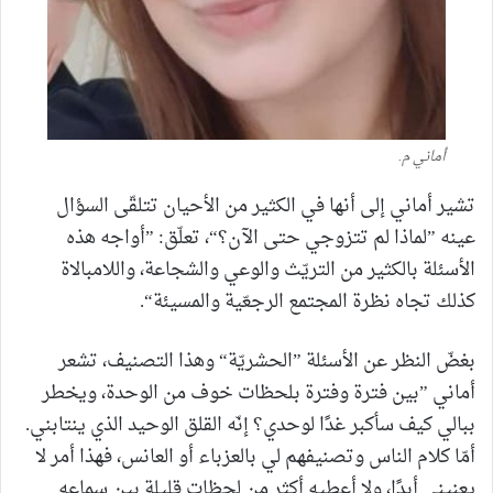
أماني م.
تشير أماني إلى أنها في الكثير من الأحيان تتلقّى السؤال
عينه ”لماذا لم تتزوجي حتى الآن؟“، تعلّق: ”أواجه هذه
الأسئلة بالكثير من التريّث والوعي والشجاعة، واللامبالاة
كذلك تجاه نظرة المجتمع الرجعّية والمسيئة“.
بغضّ النظر عن الأسئلة ”الحشريّة“ وهذا التصنيف، تشعر
أماني ”بين فترة وفترة بلحظات خوف من الوحدة، ويخطر
ببالي كيف سأكبر غدًا لوحدي؟ إنّه القلق الوحيد الذي ينتابني.
أمّا كلام الناس وتصنيفهم لي بالعزباء أو العانس، فهذا أمر لا
يعنيني أبدًا، ولا أعطيه أكثر من لحظات قليلة بين سماعه