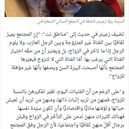
السيدة رولا زعيتر، ناشطة في التجمّع النّسائي الدّيمقراطي
تضيف زعيتر في حديث إلى ”مناطق نت“: ”إنّ المجتمع يميز
ثقافيًّا بين الفتاة غير المتزوّجة وبين الرجل العازب. ولا يلوم
الرجل إذا ما تاخّر في الزواج، بل ويعتبر أنّ من حقّه اختيار
الفتاة التي يرغب بها. أمّا الفتاة التي لا تتزوج فيعيّرها
المجتمع بأنّها أصبحت كبيرة السنّ ويصفها بأنّها غير مؤهّلة
للزواج“.
و“على الرغم من أنّ الفتيات، اليوم، تغيّر تفكيرهنّ بالنسبة
للزواج، فمنهنّ من تريد إثبات ذاتها، ومنهنّ من تريد أن تعيش
حياتها وتؤمّنها مادّيًّا واقتصاديًّا وأن تكون سيّدة نفسها.
فهنالك كثيرات منهنّ ندمن على التأخّر في الزواج وقبلن
برجال أقلّ منهنّ ثقافيًّا واجتماعيّا، لأنّ الرجل وفق المجتمع