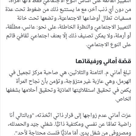
التمييز القائمة على أساس النوع الاجتماعيّ فقط لأنّها امرأة،
من دون أيّ ذنب آخر، مع ما يستتبع ذلك من ضغوط تحت عدّة
مسمّيات تطال أوضاعها الاجتماعيّة، وتضعها تحت خانة
التمييز الاجتماعيّ والنظرة الخاطئة، على نحو: عانس، مطلّقة،
أو أرملة، ولا يمكن تصنيف ذلك إلّا بعنف اجتماعيّ ثقافيّ قائم
على النوع الاجتماعيّ.
قصّة أماني ورفيقاتها
تبلغ أماني م. الثامنة والثلاثين، هي صاحبة مركز تجميل في
الهرمل، وهي عازبة غير متزوّجة، وتؤمن بأنّ نجاح المرأة
يكمن في تحقيق استقلاليّتها المادّيّة وتحقيق أحلامها بشغفها
الخاص.
عزت أماني عدم زواجها إلى قرار ذاتي اتّخذته، ”وبالتالي أنا
راضية تمامًا عن نفسي ومكتفية ذاتيًّا. شغلي جيّد والحمدلله،
ومصروفي من شغل يديّ. أمّا مادّيًّا فلست محتاجة لأحد“.