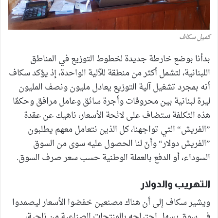
كميل سكاف
بدأنا بوضع خارطة جديدة لخطوط التوزيع في المناطق
اللبنانية، لتشمل أكثر من منطقة للآلية الواحدة، إذ يؤكد سكاف
أنه بمجرد تشغيل آلية التوزيع يعادل مليون ونصف المليون
ليرة لبنانية بين محروقات وأجرة سائق وعامل مرافق وحكمًا
هذه التكلفة ستضاف على لائحة الأسعار، ناهيك عن عقدة
”الفريش“ التي تواجهنا، كل الذين نتعامل معهم يطلبون
”الفريش دولار“ وأنّ لنا الحصول عليه سوى من السوق
السوداء، أو الدفع بالعملة الوطنية حسب سعر صرف السوق.
التهريب والدولار
ويشير سكاف إلى أن هناك مصنعين خفضوا الأسعار ليصمدوا
في سوق يسهل اجتياحه بالمنتجات الصناعية من ناحية،