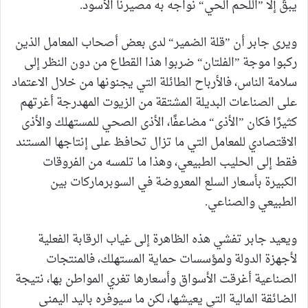
يبقَ إلا ”اللحم الحي“ نواجه به مصيرنا الأسود.
ويرى جابر أن ”قلة الضمير“ لدى بعض أصحاب المعامل الذين
ركبوا موجة ”الفلتان“ ضربوا هذا القطاع من دون النظر إلى
سلامة الناس، فالأرباح الطائلة التي يجنونها من خلال الاعتماد
على الصناعات البديلة المشتقة من الزيوت المهدرجة أغرتهم
كثيرًا فكان ”الأذى“ مضاعفًا، الأذى الصحي للمستهلك والأذى
الاقتصادي للمعامل التي ما تزال تحافظ على إنتاجها المستند
فقط إلى الحليب الطبيعي، وهذا ما تلمسه من الفروقات
الكبيرة بأسعار السلع المعروضة في السوبرماركات بين
الطبيعي والصناعي.
ويعيد جابر تفشي هذه الظاهرة إلى غياب الرقابة الفعلية
لأجهزة الدولة ولمؤسسات حماية المستهلك، فالمنتجات
الصناعية أغرقت الأسواق وأسعارها تغري المواطن بها، نتيجة
الضائقة المالية التي يعيشها، لكن ما سيوفره باليد اليمنى