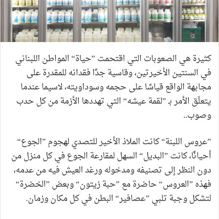
كثيرة هي الصعوبات التي اقتحمت ”حياة“ المواطن اللبناني
في السنتين الأخيرتين، وقاسية جدًا فقدانه للمقدرة على
مجابهة الواقع قياسًا على حجمه وسوداويته، لاسيما عندما
يتعلّق الأمر بـ ”لقمة عيشه“ التي تهددها الأزمة من كل حدب
وصوب..
”عروس اللبنة“ كانت الملاذ الأخير للتصدي لهجوم ”الجوع“
أحيانًا، كانت ”البديل“ السهل لمقارعة الجوع في كل منزل من
دون النظر إلى تصنيفه ومدخوله ورغد العيش فيه من عدمه،
فهذه ”العروس“ حاضرة مع ”حبة زيتون“ وبعض ”الخضرة“
لتشكل وجبة تلبي ”عصافير“ البطن في كل مكان وزمان.