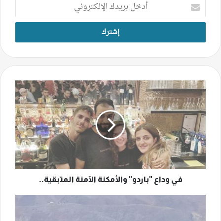
أدخل
بريدك
الإلكتروني
في
وداع
"باردو"
والأمكنة
الآمنة
المتبقية..
في وداع "باردو" والأمكنة الآمنة المتبقية..
إنتخابات
زحلة
–