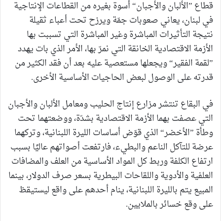
قطاع ”الألبان والأجبان“ أسوة بغيره من القطاعات الإنتاجية
في لبنان، يعاني صعوبات جمّة ويرزح تحت أعباء ثقيلة
نتيجة التأثيرات المباشرة وغير المباشرة التي تسببت بها
الأزمة الاقتصادية الخانقة التي نمرّ بها، الأمر الذي بات يهدد
”لقمة الفقير“ ويجعلها مستعصية عليه بعد أن فقد الكثير من
قدرته على الوصول لبعض الحاجيات الأساسية الأخرى.
في البقاع تنتشر مزارع إنتاج الحليب ومعامل الألبان والأجبان
التي عصفت بهما الأزمة الاقتصادية بشدّة، ووضعتهما تحت
وطأة ”الأخضر“ الذي قوّض أساسات الليرة اللبنانية، وتركهما
عرضة للتآكل الناعم والبطيء، فارتفعت أصواتهم عاليًا بسبب
ارتفاع الكلفة وربط كل المواد الأساسية من العلف والمضافات
العلفية والأدوية واللقاحات البيطرية بسعر صرف الدولار، بينما
المبيع يتم بالليرة اللبنانية، ينام أحدهم على واقع ليستيقظ
على وقع خسائر بالملايين.