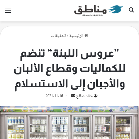
بحث عن
الق
الرئيسية
/
تحقيقات
”عروس اللبنة“ تنضم
للكماليات وقطاع الألبان
والأجبان إلى الاستسلام
أرسل
خالد صالح
2021-11-16
بريدا
إلكترونيا