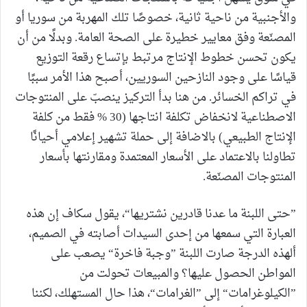
والأجنبية من ناحية ثانية، خصوصًا تلك المهربة من سوريا أو
المصنّعة وفق معايير خطيرة على الصحة العامة. وبدلًا من أن
يكون تحسن خطوط الإنتاج مرتبط بإتساع رقعة التوزيع
قياسًا على وجود النازحين السوريين، أصبح هذا الأمر سببًا
في تراكم الخسائر. من هنا بدأ التركيز ينصبّ على المنتوجات
الاصطناعية لانخفاض تكلفة انتاجها (30 % فقط من كلفة
الإنتاج الطبيعي) بالاضافة إلى حملة تشهير إعلامي أحيانًا
تطاولنا بالاعتماد على الأسعار المعتمدة ومقارنتها بأسعار
المنتوجات المصنّعة.
”حتى اللبنة ما عدنا قادرين نشتريها“، يقول سكاف إن هذه
العبارة التي سمعها من إحدى السيدات أصابته في الصميم،
ألهذه الدرجة صارت اللبنة ”وجبة فاخرة“ يصعب على
المواطن الحصول عليها؟ والمبيعات تحولت من
”الكيلوغرامات“ إلى ”الغرامات“، هذا حال المستهلك، لكننا