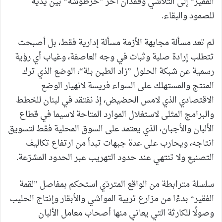
الفقير“ إلى التلاشي وفقدان آخر ”خرطوشة“ بين يديه
للصمود والبقاء.
لم تعد مسألة مجابهة الأزمة مسألة إدارية فقط، بل أصبحت
تتطلب إرادة صلبة وثبات في وجه العاصفة، وغياب أي رؤية
رسمية عن شبكة الحلول ”زاد الطين بلة“، الوضع الذي ترك
المنتج والمستهلك على السواء فريسة لانهيار الوضع
الاقتصادي الذي لامس الحضيض، إذ نفتقد في لبنان للخطط
والبرامج المثلى لاستغلال الموارد المتاحة لاسيما في قطاع
الألبان والأجبان، الذي يعتمد على السوق المحلية فقط لتسويق
انتاجه، ويحارب على عدة جبهات تبدأ من ارتفاع تكاليف
التصنيع ولا تنتهي عند حدود التهريب عبر الحدود المشرّعة.
سلسلة مترابطة من الواقع المتردّي استحكم بمفاصل ”لقمة
الفقير“ بدءًا من مزارع تربية المواشي والأبقار وإنتاج الحليب
وصولًا للكارثة التي يعاني منها أصحاب معامل الألبان