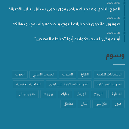
2026-08-03
القمح البلديّ مهدد بالانقراض فمن يحمي سنابل لبنان الأخيرة؟
2026-07-30
جنوبيّون عائدون بلا خيارات لبيوتٍ متصدّعة وأسقفٍ متهالكة
2026-07-28
أمنية مكّي: لست حكواتيّة إنّما ”خيّاطة القصص“
وسوم
الانتخابات البلدية
البقاع
الجنوب
الجنوب اللبناني
الحرب
الحرب الاسرائيلية
الحرب الاسرائيلية على لبنان
الضاحية الجنوبية
النبطية
النزوح
الهرمل
بعلبك
بيروت
جنوب لبنان
صور
طرابلس
لبنان
مناطق