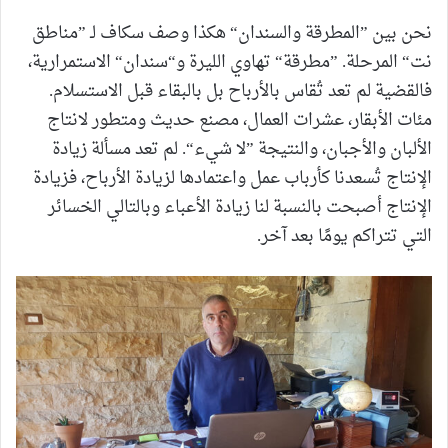
نحن بين ”المطرقة والسندان“ هكذا وصف سكاف لـ ”مناطق
نت“ المرحلة. ”مطرقة“ تهاوي الليرة و“سندان“ الاستمرارية،
فالقضية لم تعد تُقاس بالأرباح بل بالبقاء قبل الاستسلام.
مئات الأبقار، عشرات العمال، مصنع حديث ومتطور لانتاج
الألبان والأجبان، والنتيجة ”لا شيء“. لم تعد مسألة زيادة
الإنتاج تُسعدنا كأرباب عمل واعتمادها لزيادة الأرباح، فزيادة
الإنتاج أصبحت بالنسبة لنا زيادة الأعباء وبالتالي الخسائر
التي تتراكم يومًا بعد آخر.