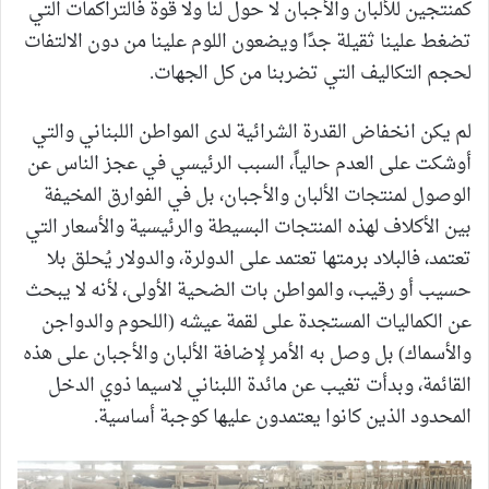
كمنتجين للألبان والأجبان لا حول لنا ولا قوة فالتراكمات التي
تضغط علينا ثقيلة جدًا ويضعون اللوم علينا من دون الالتفات
لحجم التكاليف التي تضربنا من كل الجهات.
لم يكن انخفاض القدرة الشرائية لدى المواطن اللبناني والتي
أوشكت على العدم حالياً، السبب الرئيسي في عجز الناس عن
الوصول لمنتجات الألبان والأجبان، بل في الفوارق المخيفة
بين الأكلاف لهذه المنتجات البسيطة والرئيسية والأسعار التي
تعتمد، فالبلاد برمتها تعتمد على الدولرة، والدولار يُحلق بلا
حسيب أو رقيب، والمواطن بات الضحية الأولى، لأنه لا يبحث
عن الكماليات المستجدة على لقمة عيشه (اللحوم والدواجن
والأسماك) بل وصل به الأمر لإضافة الألبان والأجبان على هذه
القائمة، وبدأت تغيب عن مائدة اللبناني لاسيما ذوي الدخل
المحدود الذين كانوا يعتمدون عليها كوجبة أساسية.