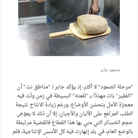
محمود جابر
”مرحلة الصمود“ لا أكثر، إذ يؤكد جابر لـ ”مناطق نت“ أن
”الفقير“ بات مهدّدًا بـ ”لقمته“ البسيطة في زمن ولّت فيه
معجزة الأمل بتحسّن الأوضاع، ورغم زيادة الانتاج نتيجة
الطلب المرتفع على الألبان والأجبان، إلا أن ذلك لا يعوّض
حجم الخسائر التي مني بها هذا القطاع فالقضية مرتبطة
بالوضع العام، في بلد إنهارت فيه كل الأسس الإنتاجية، فلم