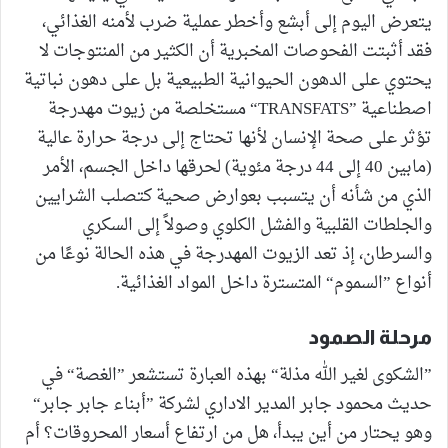
يتعرض اليوم إلى أبشع وأخطر عملية ضرب لأمنه الغذائي،
فقد أثبتت الفحوصات المخبرية أن الكثير من المنتوجات لا
يحتوي على الدهون الحيوانية الطبيعية بل على دهون نباتية
اصطناعية ”TRANSFATS“ مستخلصة من زيوت مهدرجة
تؤثر على صحة الإنسان لأنها تحتاج إلى درجة حرارة عالية
(مابين 40 إلى 44 درجة مئوية) لحرقها داخل الجسم، الأمر
الذي من شأنه أن يتسبب بعوارض صحية كتصلب الشرايين
والجلطات القلبية والفشل الكلوي وصولاً إلى السكري
والسرطان، إذ تعد الزيوت المهدرجة في هذه الحالة نوعًا من
أنواع ”السموم“ المتسترة داخل المواد الغذائية.
مرحلة الصمود
”الشكوى لغير الله مذلة“ بهذه العبارة تستشعر ”الغصة“ في
حديث محمود جابر المدير الاداري لشركة ”أبناء جابر جابر“
وهو يحتار من أين يبدأ، هل من ارتفاع أسعار المحروقات؟ أم