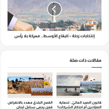
البقاع
الأوسط..
معركة
بلا
رأس
إنتخابات زحلة – البقاع الأوسط.. معركة بلا رأس
مقالات ذات صلة
قانون الصيد المائيّ.. لحماية
القمح البلديّ مهدد بالانقراض
الصيّادين أم احتكار الشركات؟
فمن يحمي سنابل لبنان