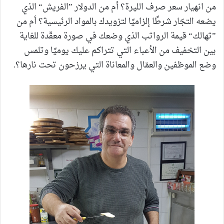
من انهيار سعر صرف الليرة؟ أم من الدولار ”الفريش“ الذي
يضعه التجّار شرطًا إلزاميًا لتزويدك بالمواد الرئيسية؟ أم من
”تهالك“ قيمة الرواتب الذي وضعك في صورة معقّدة للغاية
بين التخفيف من الأعباء التي تتراكم عليك يوميًا وتلمس
وضع الموظفين والعمّال والمعاناة التي يرزحون تحت نارها؟.