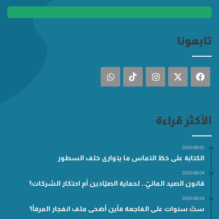
تابعونا
فيسبوك
‫X
انستقرام
‫TikTok
واتساب
الأكثر قراءة
2026-08-05
الكتابة على خطّ التماس ما يتوارى خلف السطور
2026-08-04
قانون الصيد المائيّ.. لحماية الصيّادين أم احتكار الشركات؟
2026-08-04
ستّ سنوات على الفاجعة فأين أضحى ملف انفجار المرفأ؟