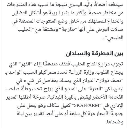
سيدفعه أضعافًا باليد اليسرى نتيجة ما تسببه هذه المنتوجات
من مخاطر صحية، وأكثر ما يثير الريبة هو أشكال التضليل
والخداع للمستهلك من خلال وضع المنتوجات المصنعة في
صالات العرض على أنها ”طازجة“ ومشتقة من ”الحليب
الطبيعي“ ..
بين المطرقة والسندان
تجوب مزارع انتاج الحليب فتقف مندهشًا إزاء ”القهر“ الذي
يجتاح القلوب. وزارة الزراعة تحدد سعر كيلو الحليب الواحد بـ
”نصف دولار“، الدولار الذي يمسك بمفاصل كل شيء في
لبنان، لكن ”العترة“ على المنتج الذي يرزح تحت وطأة صاحب
الفخامة الأخضر ليقبض بالليرة اللبنانية. صرخة أطلقها المدير
الإداري في ”SKAFFARM“ كميل سكاف وهو يعمل على
جدولة الأسعار مرة كل ساعة أو على أبعد تقدير بين ليلة
وضحاها.