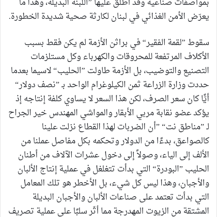
بمواصفات صناعية وقد أطلق عليها ”اللبنة البديلة، وهذا ما
يعرّض الأمن الغذائي في لبنان لكارثة صحية شديدة الخطورة.
سقوط ”لقمة الفقير“ في براثن الأزمة لم يكن فقط بسبب
الأكلاف المرتفعة للمحروقات والكهرباء وكل مستلزمات
التصنيع والتوضيب، بل الأزمة طاولت ”الحليب“ لاسيما بعدما
حددت وزارة الزراعة ثمن الكيلوغرام الواحد بـ ”نصف دولار“
أيًّا كان سعر الصرف، لكن هذا السعر لا يساوي كلفة إنتاجه إذ
يؤكد عضو نقابة مربي الأبقار والمواشي المهندس خير الجراح
لـ ”مناطق نت“ ”أن الضربات لهذا القطاع نزلت علينا
كالصواعق، بدءًا من الدولار وتحكمه بكل مفاصل عملنا من
الألف إلى الياء، وصولاً إلى دخول عشرات الآلاف من أطنان
الحليب ”البودرة“ التي بدأت تتغلغل في عملية إنتاج الألبان
والأجبان، وهذا ليس كل شيء، بل الأخطر هو تلك المعامل
التي بدأت تعتمد على صناعات الألبان والأجبان البديلة
المشتقة من الزيوت المهدرجة مما أثّر سلبًا على عملية تصريف