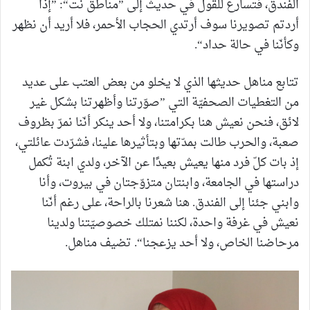
الفندق، فتسارع للقول في حديث إلى ”مناطق نت“: ”إذا
أردتم تصويرنا سوف أرتدي الحجاب الأحمر، فلا أريد أن نظهر
وكأنّنا في حالة حداد“.
تتابع مناهل حديثها الذي لا يخلو من بعض العتب على عديد
من التغطيات الصحفيّة التي ”صوّرتنا وأظهرتنا بشكل غير
لائق، فنحن نعيش هنا بكرامتنا، ولا أحد ينكر أنّنا نمرّ بظروف
صعبة، والحرب طالت بمدّتها وبتأثيرها علينا، فشرّدت عائلتي،
إذ بات كلّ فرد منها يعيش بعيدًا عن الآخر، ولدي ابنة تُكمل
دراستها في الجامعة، وابنتان متزوّجتان في بيروت، وأنا
وابني جئنا إلى الفندق. هنا شعرنا بالراحة، على رغم أنّنا
نعيش في غرفة واحدة، لكننا نمتلك خصوصيّتنا ولدينا
مرحاضنا الخاص، ولا أحد يزعجنا“. تضيف مناهل.