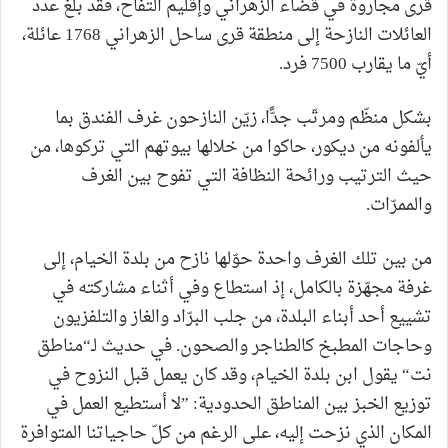
قرى مجاروة في قضاء الزهراني وإقليم التفّاح، فقد بلغ عدد
العائلات النازحة إلى منطقة قرى ساحل الزهراني 1768 عائلة،
أيّ ما يقارب 7500 فرد.
بشكل منظّم ومرتّب جدًّا، زيّن النازحون غرف الفندق بما
يألفونه من ديكور، حاكوا من خلالها بيوتهم التي تركوها، من
حيث الترتيب ورائحة النظافة التي تفوح بين الغرف
والممرّات.
من بين تلك الغرف واحدة حوّلها نازح من بلدة الخيام، إلى
غرفة مجهّزة بالكامل، إذ استطاع وفي أثناء مشاركته في
تشييع أحد أبناء البلدة، من جلب البرّاد والغاز والتلفزيون
وحاجات المطبخ كالطناجر والصحون. في حديث لـ“مناطق
نت“ يقول ابن بلدة الخيام، وقد كان يعمل قبل النزوح في
توزيع الخبز بين المناطق الحدودية: ”لا أستطيع العمل في
المكان الذي نزحت إليه، على الرغم من كلّ حاجياتنا المتوافرة