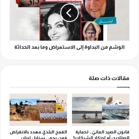
البداوة
إلى
الاستعراض
وما
بعد
الحداثة
الوشم من البداوة إلى الاستعراض وما بعد الحداثة
مقالات ذات صلة
قانون الصيد المائيّ.. لحماية
القمح البلديّ مهدد بالانقراض
الصيّادين أم احتكار الشركات؟
فمن يحمي سنابل لبنان