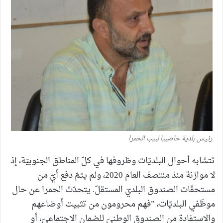
رئيس بلدية حاصبيا لبيب الحمرا
تتشابه أحوال البلديّات وظروفها في كلّ المناطق الجنوبيّة، إذ
لا موازنة منذ منتصف العام 2020، ولم يتمّ دفع أيّ من
مستحقّات الصندوق البلديّ المستقلّ. يتحدّث الحمرا عن حال
موظّفي البلديّات، ”فهم محرومون من تثبيت أوضاعهم
والاستفادة من الصندوق الوطنيّ للضمان الاجتماعيّ، أو