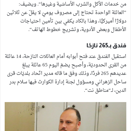
من خدمات الأكل والشرب الأساسّية وغيرها“. ويضيف:
”العائلة الواحدة تحتاج إلى مصروف يوميّ لا يقلّ عن ثلاثين
دولارًا أميركيًّا، وهذا بالكاد يكفي بين تأمين احتياجات
الأطفال وبعض الأدوية، وتشريج خطوط الهاتف“.
فندق بـ265 نازحًا
استقبل الفندق عند فتح أبوابه أمام العائلات النازحة، 14 عائلة
من القرى الحدوديّة، وأصبح يضمّ اليوم 65 عائلة يبلغ
عديدهم 265 فردًا، وذلك وفق ما قاله مدير اتّحاد بلديّات قرى
ساحل الزهراني ومسؤول لجنة إدارة الكوارث فيها سلام بدر
الدين، لــ“مناطق نت“.