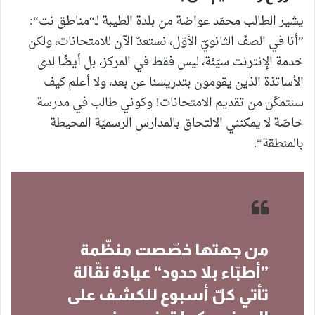
يشير الطالب محمّد عواضة من بلدة الطيبة لـ“مناطق نت“:
”أنا في الصفّ الثانويّ الأوّل، نستعدّ الآن للامتحانات، ولكن
خدمة الإنترنت سيّئة، ليس فقط في المركز، بل أيضًا لدى
الأساتذة الذين يقومون بتدريسنا عن بعد، ولا أعلم كيف
سنتمكّن من تقديم الامتحانات! وكوني طالب في مدرسة
خاصّة لا يمكنني الالتحاق بالمدارس الرسميّة المحيطة
بالمنطقة“.
من جهتها خصّصت منظّمة
”أطبّاء بلا حدود“ عيادة نقّالة
تأتي كلّ أسبوع للكشف على