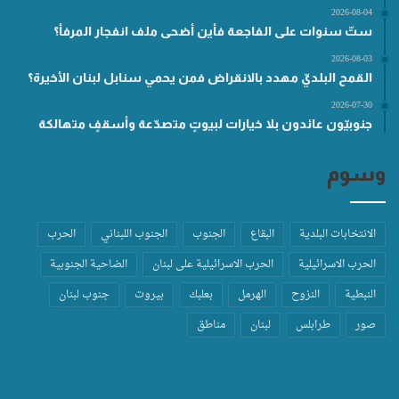
2026-08-04
ستّ سنوات على الفاجعة فأين أضحى ملف انفجار المرفأ؟
2026-08-03
القمح البلديّ مهدد بالانقراض فمن يحمي سنابل لبنان الأخيرة؟
2026-07-30
جنوبيّون عائدون بلا خيارات لبيوتٍ متصدّعة وأسقفٍ متهالكة
وسوم
الانتخابات البلدية
البقاع
الجنوب
الجنوب اللبناني
الحرب
الحرب الاسرائيلية
الحرب الاسرائيلية على لبنان
الضاحية الجنوبية
النبطية
النزوح
الهرمل
بعلبك
بيروت
جنوب لبنان
صور
طرابلس
لبنان
مناطق