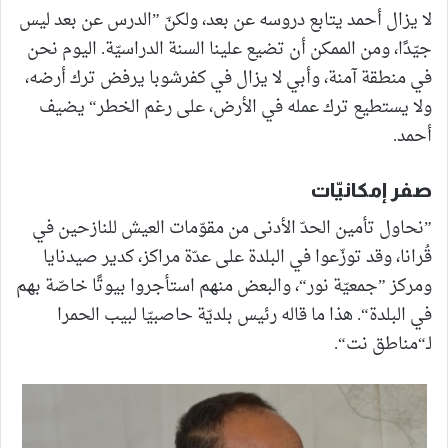
لا يزال أحمد يتابع دروسه عن بعد، ولكنّ ”الدرس عن بعد ليس
جيّدًا، ومن الممكن أن تضيع علينا السنة الدراسيّة. اليوم نحن
في منطقة آمنة، وأبي لا يزال في كفرشوبا يرفض ترك أرضه،
ولا يستطيع ترك عمله في الأرض، على رغم الخطر“ يضيف
أحمد.
صفر إمكانيّات
”نحاول تأمين الحدّ الأدنى من مقوّمات العيش للنازحين في
قُرانا، وقد توزّعوا في البلدة على عدّة مراكز، كدير صيدنايا
ومركز ”جمعيّة نور“، والبعض منهم استأجروا بيوتًا خاصّة بهم
في البلدة“. هذا ما قاله رئيس بلديّة حاصبيّا لبيب الحمرا
لـ“مناطق نت“.