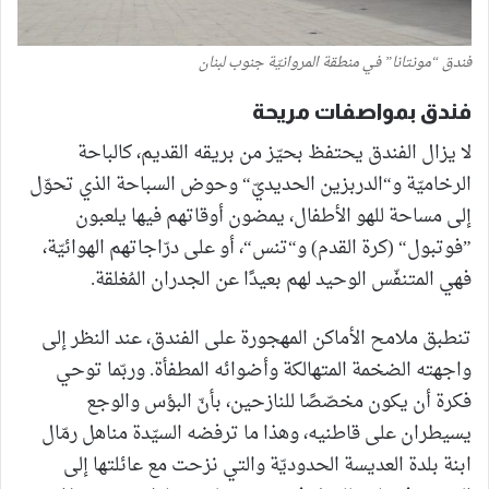
فندق “مونتانا” في منطقة المروانيّة جنوب لبنان
فندق بمواصفات مريحة
لا يزال الفندق يحتفظ بحيّز من بريقه القديم، كالباحة
الرخاميّة و“الدربزين الحديديّ“ وحوض السباحة الذي تحوّل
إلى مساحة للهو الأطفال، يمضون أوقاتهم فيها يلعبون
”فوتبول“ (كرة القدم) و“تنس“، أو على درّاجاتهم الهوائيّة،
فهي المتنفّس الوحيد لهم بعيدًا عن الجدران المُغلقة.
تنطبق ملامح الأماكن المهجورة على الفندق، عند النظر إلى
واجهته الضخمة المتهالكة وأضوائه المطفأة. وربّما توحي
فكرة أن يكون مخصّصًا للنازحين، بأنّ البؤس والوجع
يسيطران على قاطنيه، وهذا ما ترفضه السيّدة مناهل رمّال
ابنة بلدة العديسة الحدوديّة والتي نزحت مع عائلتها إلى