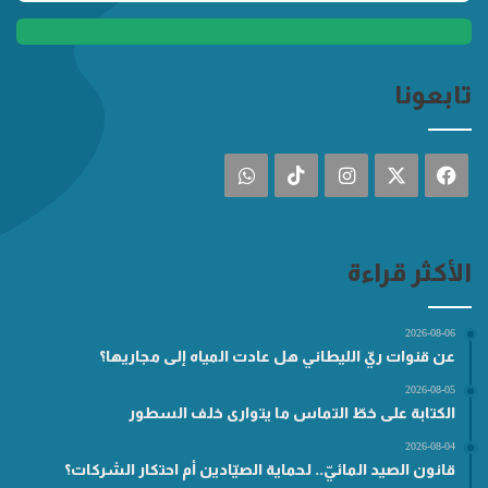
تابعونا
فيسبوك
‫X
انستقرام
‫TikTok
واتساب
الأكثر قراءة
2026-08-06
عن قنوات ريّ الليطاني هل عادت المياه إلى مجاريها؟
2026-08-05
الكتابة على خطّ التماس ما يتوارى خلف السطور
2026-08-04
قانون الصيد المائيّ.. لحماية الصيّادين أم احتكار الشركات؟