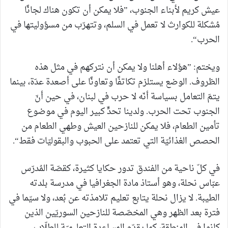
عيش كريم لأبناء الجنوب، ”فلا يمكن أن تكون هناك لجانًا
مُشكلة للكوارث لا تعمل في السلم، وتتهرّب من مسؤوليتها في
الحرب“.
ويختم: ”هؤلاء أهلنا ولا يمكن أن نتركهم في مثل هذه
الظروف. الوضع يستلزم تكاتفًا وتعاونًا على أصعدة عدّة، بينما
يتمّ التعامل بسياسة أنّه لا حرب في لبنان، في حين أنّ
الجنوب تحت الحرب. ولدينا تحدٍّ كبير اليوم في موضوع
تأمين الطعام، فلا يمكن للنازحين العيش وطهي الطعام من
الحصص الغذائيّة التي تعتمد على الحبوب والبقوليّات فقط“.
في كلّ ناحية من الفندق تدور حكايا كثيرة، كقصّة المُدرّس
عبّاس نحلة، وهو أستاذ مادة الجغرافيا في مدرسة بلدته
الطيبة. لا يزال نحلة يتابع تعليم تلامذته عن بُعد، ولا سيّما في
فترة بعد الظهر وهي المخصّصة للنازحين السوريّين الذين
كانوا في المنطقة، كما يقدّم المساعدة التعليميّة للطلّاب