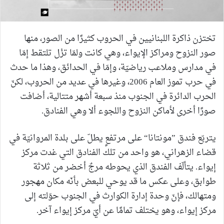
تختزن ذاكرة اللبنانيين في الحروب كثيرًا من الصور، منها
صور النزوح ومراكز الإيواء، وهي كانت ولمّا تزْل تلتقط إمّا
في مدارس وملاعب رياضيّة، وإمّا في الحدائق، وهذا ما حدث
في حرب تموز العام 2006، وغيرها في عديد من الحروب، لكنّ
الحرب الدائرة في الجنوب منذ سبعة أشهر متتالية، أضافت
صورًا أخرى لأماكن النزوح واللجوء ألا وهي الفنادق.
يتربّع فندق ”مونتانا“ على مرتفعٍ يطلّ على بلدة المروانيّة في
قضاء الزهراني، هو واحد من تلك الفنادق التي غدت مركز
إيواء. يتألّف الفندق الذي يحوطه مرجٌ أخضر من ثلاثة
طوابق، وعلى عكس ما قد يوحي للبعض بأنّه مكان مهجور
ومتهالك، فإنّ وحدة إدارة الكوارث في الجنوب حوّلته إلى
مركز إيواء، وهو يختلف تمامًا عن أيّ مركز إيواء آخر.