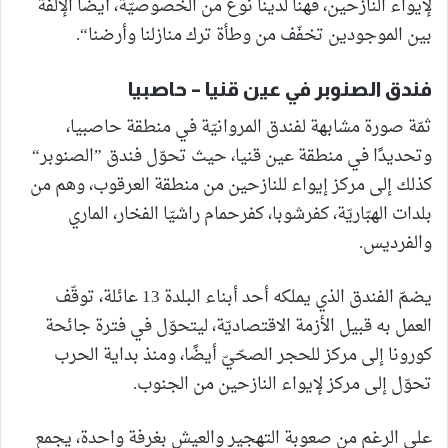
لإيواء النازحين، فهنا لدينا نوع من الخصوصيّة، أيضًا الإلفة
بين الموجودين تخفّف من وطأة ترك منازلنا وأرضنا“.
فندق الصنوبر في عين قنيا – حاصبيا
ثمّة صورة مشابهة لفندق المروانيّة في منطقة حاصبيا،
وتحديدًا في منطقة عين قنيا، حيث تحوّل فندق ”الصنوبر“
كذلك إلى مركز إيواء للنازحين من منطقة العرقوب، وهم من
بلدات الهبّاريّة، كفرشوبا، كفرحمام راشيّا الفخار، الماري
والفرديس.
يضمّ الفندق الذي يملكه أحد أبناء البلدة 13 عائلة، توقّف
العمل به قبيل الأزمة الاقتصاديّة، ليتحوّل في فترة جائحة
كورونا إلى مركز للحجر الصحّيّ أيضًا، ومنذ بداية الحرب
تحوّل إلى مركز لإيواء النازحين من الجنوب.
على الرغم من صعوبة التهجير والعيش بغرفة واحدة، يجمع