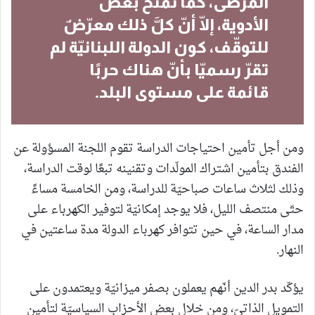
المرضى، كما تمنح بعض
الأدوية، إلّا أنّ كلَّ ذلك معرّضٌ
للتوقّف، كون الدولة اللبنانيّة لم
تقرّ رسميّا بأنّ هناك حربًا
قائمة على مستوى البلد.
ومن أجل تأمين احتياجات الدراسة تقوم اللجنة المسؤولة عن
الفندق بتأمين اشتراك المولّدات وتقنينه تبعًا لوقت الدراسة،
وذلك لثلاث ساعات صباحيّة للدراسة، ومن الخامسة مساءً
حتّى منتصف الليل، فلا يوجد إمكانيّة لتوفير الكهرباء على
مدار الساعة، في حين تتوافر كهرباء الدولة مدة ساعتين في
النهار.
يؤكّد بدر الدين أنّهم يعملون بصفر ميزانيّة ويعتمدون على
التمويل الذاتيّ، ومن خلال بعض الأحزاب السياسيّة لتأمين