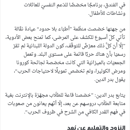
في الفندق، برنامجًا مخصّصًا للدّعم النفسيّ للعائلات
ونشاطات للأطفال.
من جهتها خصّصت منظّمة ”أطبّاء بلا حدود“ عيادة نقّالة
تأتي كلّ أسبوع للكشف على المرضى، كما تمنح بعض الأدوية،
”إلّا أنّ كلَّ ذلك معرّضٌ للتوقّف، كون الدولة اللبنانيّة لم تقرّ
رسميّا بأنّ هناك حربًا قائمة على مستوى البلد. وتعمل
الجمعيّات بالميزانيّة التي كانت مخصّصة لجائحة كورونا
ومرض الكوليرا، ولم تخصّص تمويلًا لاحتياجات الحرب“،
يقول بدر الدين.
يتابع بدر الدين: ”خصّصنا قاعة للطلّاب مجهّزة بالإنترنت بغية
متابعة الطلّاب دروسهم عن بعد، إلّا أنّهم يعانون من صعوبات
في فهم القدر الكافي من الشرح في ظروف الحرب“.
النزوح والتعليم عن بُعد