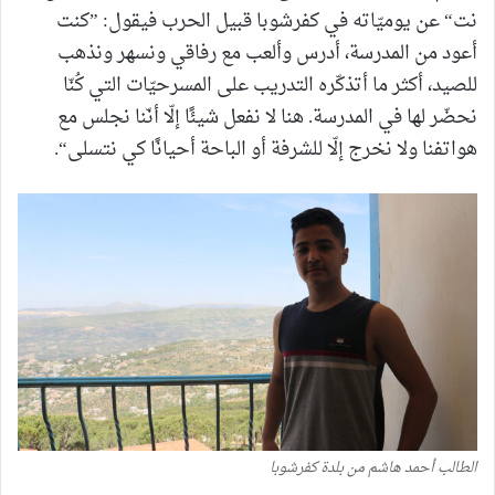
نت“ عن يوميّاته في كفرشوبا قبيل الحرب فيقول: ”كنت
أعود من المدرسة، أدرس وألعب مع رفاقي ونسهر ونذهب
للصيد، أكثر ما أتذكّره التدريب على المسرحيّات التي كُنّا
نحضّر لها في المدرسة. هنا لا نفعل شيئًا إلّا أنّنا نجلس مع
هواتفنا ولا نخرج إلّا للشرفة أو الباحة أحيانًا كي نتسلى“.
الطالب أحمد هاشم من بلدة كفرشوبا