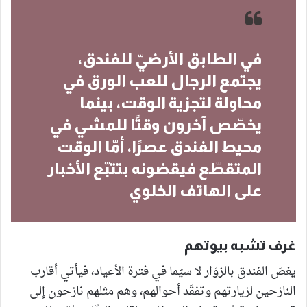
في الطابق الأرضيّ للفندق،
يجتمع الرجال للعب الورق في
محاولة لتجزية الوقت، بينما
يخصّص آخرون وقتًا للمشي في
محيط الفندق عصرًا، أمّا الوقت
المتقطّع فيقضونه بتتبّع الأخبار
على الهاتف الخلوي
غرف تشبه بيوتهم
يغصّ الفندق بالزوّار لا سيّما في فترة الأعياد، فيأتي أقارب
النازحين لزيارتهم وتفقّد أحوالهم، وهم مثلهم نازحون إلى