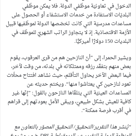
الدخول في تعاونيّة موظّفي الدولة. فلا يمكن موظّفي
البلديّات الاستفادة من خدمات الاستشفاء أو الحصول على
مساعدات مدرسيّة التي كانت تخصّصها الدولة لموظّفيها قبيل
الأزمة الاقتصادّية. إذ لا يتجاوز الراتب الشهريّ للموظّف في
البلديات 150 دولارًا أميركيًّا.
ويشير الحمرا، إلى ”أنّ النازحين هم من قرى العرقوب، يقوم
بعض منهم بتفقّد رزقه وممتلكاته في بلدته، من وقت لآخر،
فيما البعض الآخر يحاول التأقلم، حيث نشاهد افتتاح محلّات
تعود لنازحين كي يعتاشوا منها“. ويختم حديثه عن
المساعدات العينيّة التي يتلقّاها النازحون بالقول: ”إنّها غير
كافية للعيش بشكل طبيعيّ، ويبقى الأمل بعودتهم إلى قراهم
في أقرب فرصة ممكنة“.
“يُنشر هذا التقرير
/التحقيق/ التحقيق المصوّر
بالتعاون مع
المنظمة الدولية للتقرير عن الديمقراطية
DRI
، ضمن مشروع