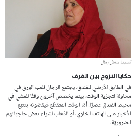
السيدة مناهل رمال
حكايا النزوح بين الغرف
في الطابق الأرضيّ للفندق، يجتمع الرجال للعب الورق في
محاولة لتجزية الوقت، بينما يخصّص آخرون وقتًا للمشي في
محيط الفندق عصرًا، أمّا الوقت المتقطّع فيقضونه بتتبّع
الأخبار على الهاتف الخلوي، أو الذهاب لشراء بعض حاجيّاتهم
الضروريّة.