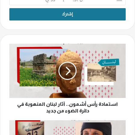
بريدك
الإلكتروني
استعادة
رأس
أشمون..
آثار
لبنان
المنهوبة
في
دائرة
الضوء
من
استعادة رأس أشمون.. آثار لبنان المنهوبة في
جديد
دائرة الضوء من جديد
الوشم
من