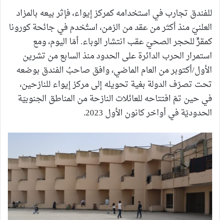
للفندق تجارب في استخدامه كمركز إيواء، فإثر بيعه بالمزاد
العلنيّ منذ أكثر من عقد من الزمن، استُخدم في جائحة كورونا
كمقرٍّ للحجر الصحيّ عقب انتشار الوباء. أمّا اليوم، ومع
استمرار الحرب الدائرة على الحدود منذ السابع من تشرين
الأول/أكتوبر من العام الماضي، وافق صاحبُ الفندق بوضعه
تحت تصرّف الدولة بغية تحويله إلى مركز إيواء للنازحين،
في حين تمّ افتتاحه للعائلات النازحة من المناطق الجنوبيّة
الحدوديّة في أواخر كانون الأول 2023.