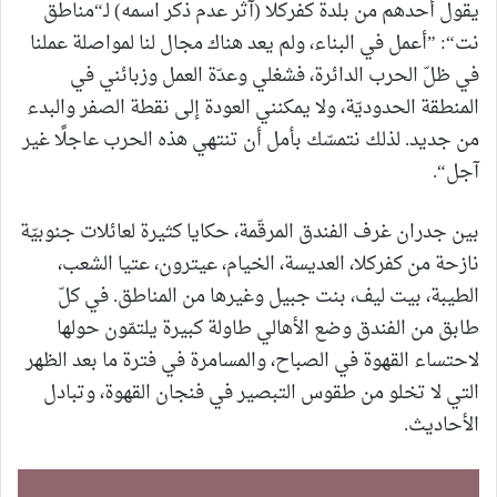
يقول أحدهم من بلدة كفركلا (آثر عدم ذكر اسمه) لـ“مناطق
نت“: ”أعمل في البناء، ولم يعد هناك مجال لنا لمواصلة عملنا
في ظلّ الحرب الدائرة، فشغلي وعدّة العمل وزبائني في
المنطقة الحدوديّة، ولا يمكنني العودة إلى نقطة الصفر والبدء
من جديد. لذلك نتمسّك بأمل أن تنتهي هذه الحرب عاجلًا غير
آجل“.
بين جدران غرف الفندق المرقّمة، حكايا كثيرة لعائلات جنوبيّة
نازحة من كفركلا، العديسة، الخيام، عيترون، عتيا الشعب،
الطيبة، بيت ليف، بنت جبيل وغيرها من المناطق. في كلّ
طابق من الفندق وضع الأهالي طاولة كبيرة يلتمّون حولها
لاحتساء القهوة في الصباح، والمسامرة في فترة ما بعد الظهر
التي لا تخلو من طقوس التبصير في فنجان القهوة، وتبادل
الأحاديث.