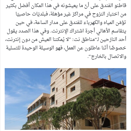
قاطنو الفندق على أنّ ما يعيشونه في هذا المكان أفضل بكثير
من اختبار النزوح في مراكز غير مؤهلة، فبلديّات حاصبيّا
تؤمّن المياه والكهرباء للفندق على مدار الساعة، في حين
يتقاسم الأهالي أجرة اشتراك الإنترنت. وفي هذا الصدد يقول
أحد النازحين لـ“مناطق نت: ”لا يُمكننا العيش من دون إنترنت،
خصوصًا أنّنا عاطلون عن العمل، فهو الوسيلة الوحيدة للتسلية
والاتصال بالخارج“.