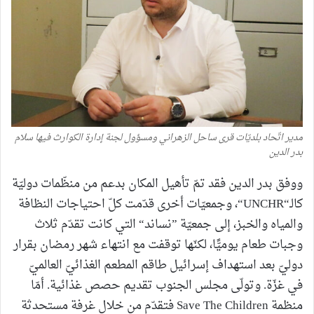
مدير اتّحاد بلديّات قرى ساحل الزهراني ومسؤول لجنة إدارة الكوارث فيها سلام
بدر الدين
ووفق بدر الدين فقد تمّ تأهيل المكان بدعم من منظّمات دوليّة
كالـ“UNCHR“، وجمعيّات أخرى قدّمت كلّ احتياجات النظافة
والمياه والخبز، إلى جمعيّة ”نساند“ التي كانت تقدّم ثلاث
وجبات طعام يوميًّا، لكنّها توقفت مع انتهاء شهر رمضان بقرار
دوليّ بعد استهداف إسرائيل طاقم المطعم الغذائيّ العالميّ
في غزّة. وتولّى مجلس الجنوب تقديم حصص غذائية. أمّا
منظمة Save The Children فتقدّم من خلال غرفة مستحدثة