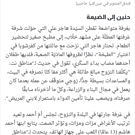
فندق الصنوبر في عين قنيا حاصبيا
حنين إلى الضيعة
بغرفة متواضعة تقطن السيّدة هاجر علي التي حوّلت شرفة
غرفتها المطلّة على مشهد خلّاب، إلى مطبخ صغير لتحضير
الطعام. تحتار هاجر التي نزحت مع عائلتها من كفرشوبا في
اختيار ”الطبخة“، نظرًا لظروفها المادّيّة الصعبة، فلديها طفلان
أحدهما مصاب بداء السكّري، تقول في حديث لـ“مناطق نت:
”يكلّفنا النزوح مبالغ طائلة هي أكثر ممّا كنّا نصرفه في البيت،
والمساعدات بسيطة جدًّا، زوجي متوقّف عن عمله بعدما كان
يعمل في مجال البناء والزراعة، وكلّ ما أدّخرناه سابقًا
صرفناه، ويصعب علينا تأمين الدواء باستمرار لابني المريض“.
في غرفة جارتها في البلدة والنزوح، تجلس أمّ أحمد وتعيد
ترتيب الأغراض مرّات ومرّات، وتؤثر الصمت. يتابع ابنها أحمد
هاشم (13 عامًا) اللعب على جهاز الهاتف. يتحدث لــ“مناطق