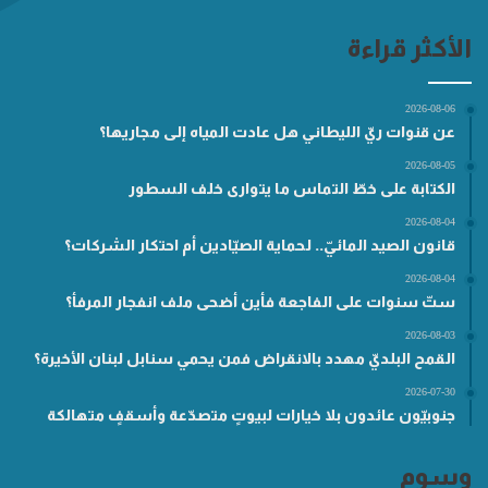
الأكثر قراءة
2026-08-06
عن قنوات ريّ الليطاني هل عادت المياه إلى مجاريها؟
2026-08-05
الكتابة على خطّ التماس ما يتوارى خلف السطور
2026-08-04
قانون الصيد المائيّ.. لحماية الصيّادين أم احتكار الشركات؟
2026-08-04
ستّ سنوات على الفاجعة فأين أضحى ملف انفجار المرفأ؟
2026-08-03
القمح البلديّ مهدد بالانقراض فمن يحمي سنابل لبنان الأخيرة؟
2026-07-30
جنوبيّون عائدون بلا خيارات لبيوتٍ متصدّعة وأسقفٍ متهالكة
وسوم