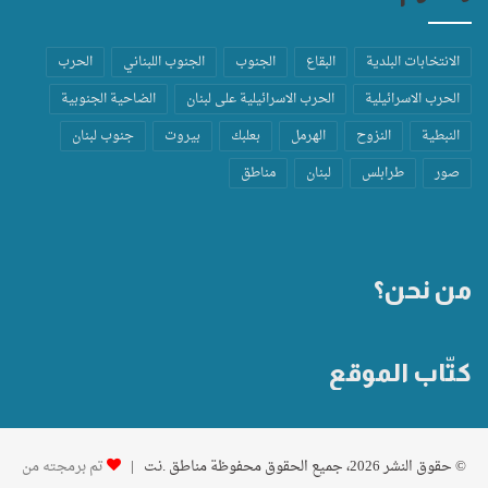
الانتخابات البلدية
البقاع
الجنوب
الجنوب اللبناني
الحرب
الحرب الاسرائيلية
الحرب الاسرائيلية على لبنان
الضاحية الجنوبية
النبطية
النزوح
الهرمل
بعلبك
بيروت
جنوب لبنان
صور
طرابلس
لبنان
مناطق
من نحن؟
كتّاب الموقع
© حقوق النشر 2026، جميع الحقوق محفوظة مناطق .نت |
تم برمجته من