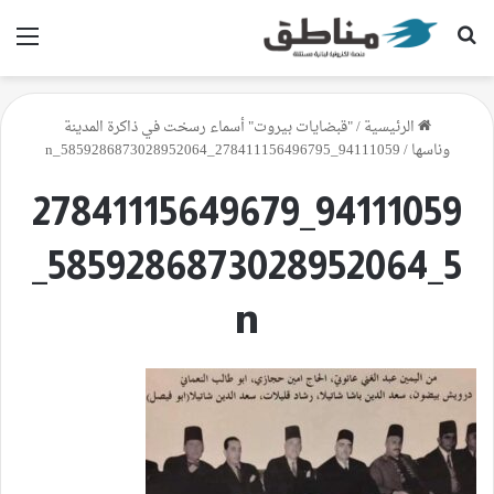
بحث عن
الق
الرئيسية
/
"قبضايات بيروت" أسماء رسخت في ذاكرة المدينة
وناسها
/
94111059_278411156496795_5859286873028952064_n
94111059_27841115649679
5_5859286873028952064_
n