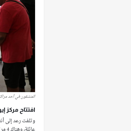
المنسّقون في أحد مراك
افتتاح مركز إي