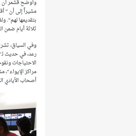
وأوضح قشمر أن ”ا
مشيراً إلى أن “ 
بتقديمها لهم“. ول
ثلاثة أيام ضمن ا
وفي السياق، تشرح 
رعد، في حديث لـ“
مراكز الإيواء“، 
أصحاب الأيادي ال