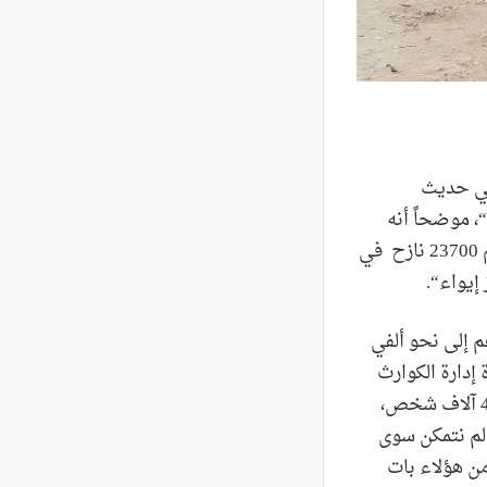
 في حديث
نوب“، موضحاً أنه
”قبل توسع الحرب بلغ عدد النازحين على مستوى لبنان 120 ألف شخص، تواجد منهم 23700 نازح في
ع عددهم إلى نحو ألفي
دد المراكز 7 ”. وأكد أن ”وحدة إدارة الكوارث
شهدت تهافت المزيد من النازحين الجُدد، فبلغ العدد الإجمالي الذي قصد الوحدة نحو 4 آلاف شخص،
 لم نتمكن سوى
ن هؤلاء بات