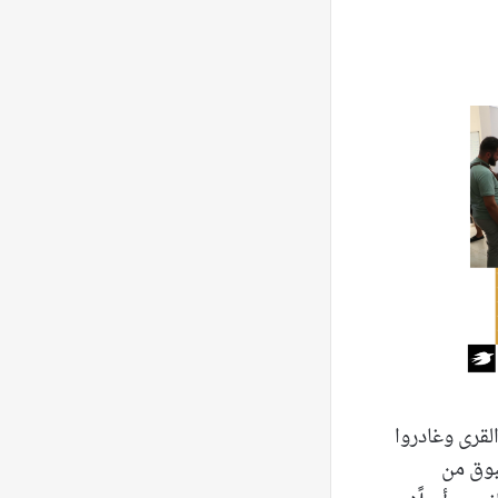
لقرى وغادروا
بوق من