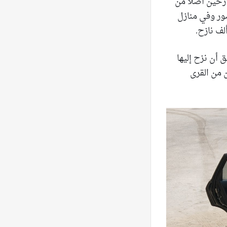
ازحين أصلًا من
صور وفي منازل
 أن نزح إليها
 من القرى