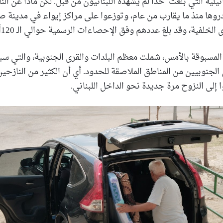
يلية التي بلغت حدًّا لم يشهده اللبنانيون من قبل. لكن ماذا عن الن
دروها منذ ما يقارب من عام، وتوزعوا على مراكز إيواء في مدينة 
خلفية، وقد بلغ عددهم وفق الإحصاءات الرسمية حوالي الـ 120ألف نازح.
لمسبوقة بالأمس، شملت معظم البلدات والقرى الجنوبية، والتي سبق
لجنوبيين من المناطق الملاصقة للحدود. أي أن الكثير من النازحين
إلى النزوح مرة جديدة نحو الداخل اللبناني.