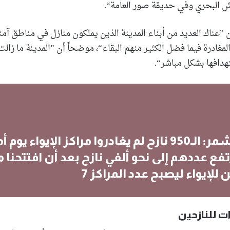
يش البحري وفي حديقة صور العامة“.
 ”عناك العديد من أبناء المدينة الذين يملكون منازل في مناطق آمن
المغادرة فيما فضل الكثير منهم البقاء“، موضحاً أن ”المدينة ما زالت
تهدافها بشكل مباشر“.
بلال قشمر: الـ950 نازح لم يغادروا مراكز الإيواء ي
رتفع عددهم إلى نحو ألفي نازح بعد أن افتتحنا 
للإيواء ليصبح عدد المراكز 7
ت للنازحين