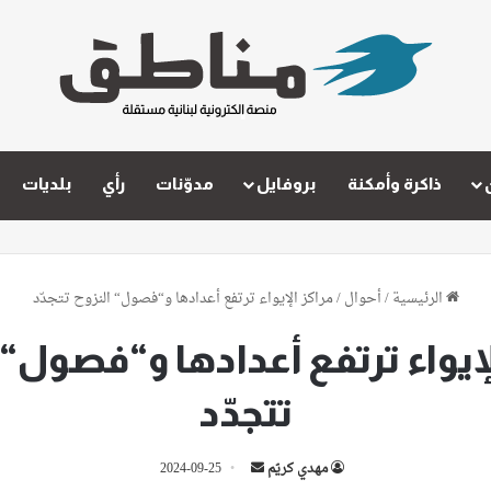
ذاكرة وأمكنة
بروفايل
مدوّنات
رأي
بلديات
الرئيسية
/
أحوال
/
مراكز الإيواء ترتفع أعدادها و“فصول“ النزوح تتجدّد
لإيواء ترتفع أعدادها و“فصول“ 
تتجدّد
أرسل
مهدي كريّم
2024-09-25