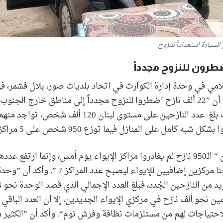
سيارة استعداداً للنزوح
علامي في وحدة إدارة الكوارث في اتحاد بلديات صور، بلال قشمر،
لـ“مناطق نت“ إلى أن ”22 ألف نازح اضطروا للنزوح مجدداً إلى مناطق خارج الج
ه كامل على المنازل فيما توزع 950 شخص على 5 مراكز إيواء“.
ولفت قشمر إلى أن “ الـ950 نازح لم يغادروا مراكز الإيواء يوم أمس، وإنما ارتف
نازح بعد أن افتتحنا مركزين إضافيين للإيواء ليصبح ع
مين نحو ألف نازح في مركزي الإيواء الجديدين، إلا أن العدد الباقي
حتياجات لهم من مستلزمات نظافة وفرش نوم“. وأكد أن ”الكثير م