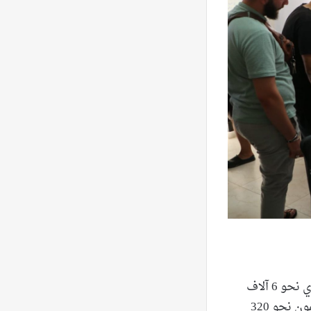
وتلفت رعد إلى أنه ”قبل التصعيد الأخير كان هناك 350 ألف نازح في قضاء النبطية، أي نحو 6 آلاف
عائلة، وهناك 4 مراكز إيواء في قضاء النبطية و4 مراكز أخرى في قضاء حاصبيا يضمون نحو 320