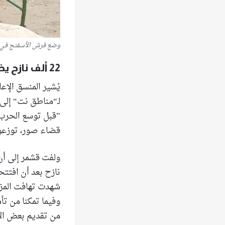
وضع فرش الأسفنج في ال
22 ألف نازح يضطرون للنزوح مجدداً
يُشير المنسق الإ
قضاء صور، توزعوا بشكل شب
وفيما تمكنا من تأ
من تقديم بعض الا