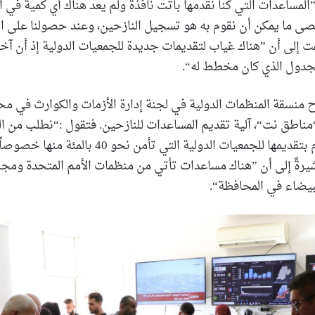
لمساعدات التي كنا نقدمها باتت نافذة ولم يعد هناك أي كمية في 
أقصى ما يمكن أن نقوم به هو تسجيل النازحين، وعند حصولنا على ا
فت إلى أن ”هناك غياب لتقديمات جديدة للجمعيات الدولية إذ أن آخر
لجدول الذي كان مخطط له“.
منسقة المنظمات الدولية في لجنة إدارة الأزمات والكوارث في محا
مناطق نت“، آلية تقديم المساعدات للنازحين. فتقول :“نطلب من ال
الاحتياجات ونقوم بتقديمها للجمعيات الدولية التي تأمن ن
مشيرةً إلى أن ”هناك مساعدات تأتي من منظمات الأمم المتحدة وم
بيضاء في المحافظة“.