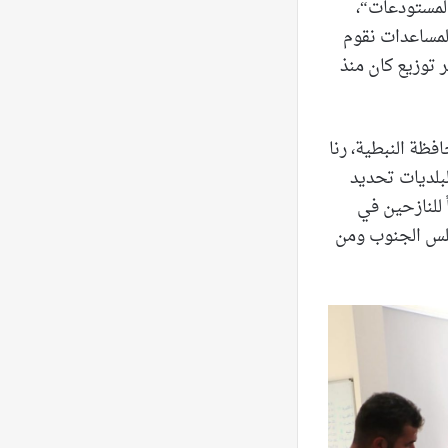
المستودعات“،
لمساعدات نقوم
 توزيع كان منذ
فظة النبطية، رنا
بلديات تحديد
حو 40 بالمئة منها خصوصاً للنازحين في
جلس الجنوب ومن