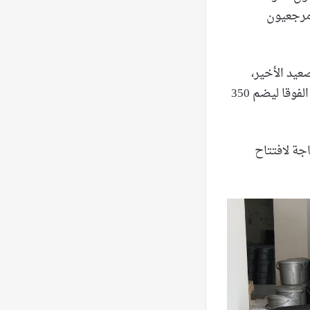
مرجعيون
عيد الأخير،
ولكن جرى افتتاح مركز إيواء جديد في مستشفى غندور (المقفلة أبوابه) في النبطية الفوقا ليضم 350
جة لافتتاح