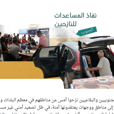
بريدا
إلكترونيا
لجنوبيين والبقاعيين نزحوا أمس عن مناطقهم في معظم البلدات وا
 إلى مناطق ووجهات يعتقدونها آمنة، في ظل تصعيد أمني غير مس