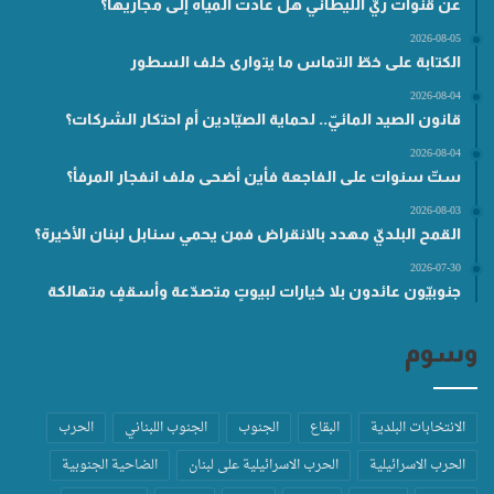
عن قنوات ريّ الليطاني هل عادت المياه إلى مجاريها؟
2026-08-05
الكتابة على خطّ التماس ما يتوارى خلف السطور
2026-08-04
قانون الصيد المائيّ.. لحماية الصيّادين أم احتكار الشركات؟
2026-08-04
ستّ سنوات على الفاجعة فأين أضحى ملف انفجار المرفأ؟
2026-08-03
القمح البلديّ مهدد بالانقراض فمن يحمي سنابل لبنان الأخيرة؟
2026-07-30
جنوبيّون عائدون بلا خيارات لبيوتٍ متصدّعة وأسقفٍ متهالكة
وسوم
الانتخابات البلدية
البقاع
الجنوب
الجنوب اللبناني
الحرب
الحرب الاسرائيلية
الحرب الاسرائيلية على لبنان
الضاحية الجنوبية