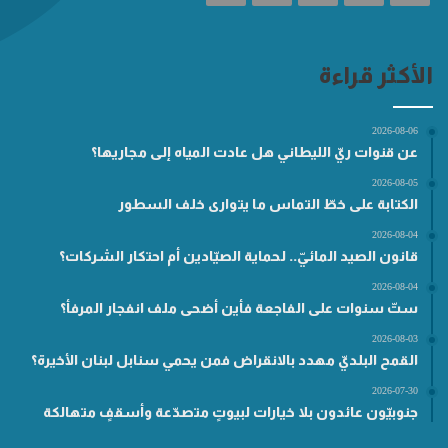
الأكثر قراءة
2026-08-06
عن قنوات ريّ الليطاني هل عادت المياه إلى مجاريها؟
2026-08-05
الكتابة على خطّ التماس ما يتوارى خلف السطور
2026-08-04
قانون الصيد المائيّ.. لحماية الصيّادين أم احتكار الشركات؟
2026-08-04
ستّ سنوات على الفاجعة فأين أضحى ملف انفجار المرفأ؟
2026-08-03
القمح البلديّ مهدد بالانقراض فمن يحمي سنابل لبنان الأخيرة؟
2026-07-30
جنوبيّون عائدون بلا خيارات لبيوتٍ متصدّعة وأسقفٍ متهالكة