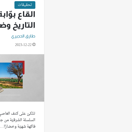
تحقيقات
القاع بوّابة
التاريخ وضر
طارق الحجيري
2023-12-22
تتّكئ على كتف العاصي 
السلسلة الشرقيّة من جب
فاكهة شهيّة وخضارًا…