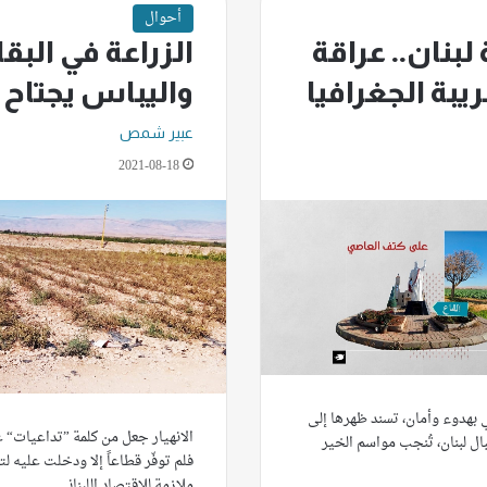
أحوال
 لبنان.. عراقة
الزراعة في البقاع
يبة الجغرافيا
واليباس يجتاح 
عبير شمص
2021-08-18
بهدوء وأمان، تسند ظهرها إلى
الانهيار جعل من كلمة ”تداعيات“ ع
ال لبنان، تُنجب مواسم الخير
فلم توفّر قطاعاً إلا ودخلت عليه ل
ملازمة للاقتصاد اللبناني…