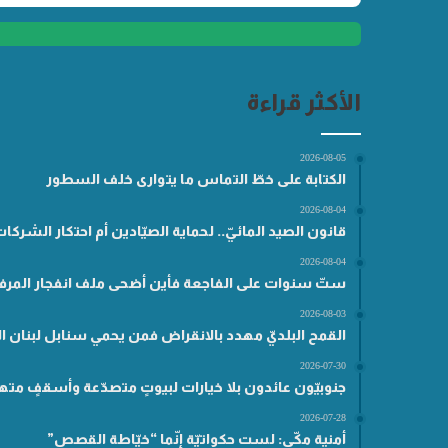
الأكثر قراءة
2026-08-05
الكتابة على خطّ التماس ما يتوارى خلف السطور
2026-08-04
قانون الصيد المائيّ.. لحماية الصيّادين أم احتكار الشركا
2026-08-04
ستّ سنوات على الفاجعة فأين أضحى ملف انفجار المرفأ
2026-08-03
القمح البلديّ مهدد بالانقراض فمن يحمي سنابل لبنان ال
2026-07-30
جنوبيّون عائدون بلا خيارات لبيوتٍ متصدّعة وأسقفٍ مته
2026-07-28
أمنية مكّي: لست حكواتيّة إنّما “خيّاطة القصص”