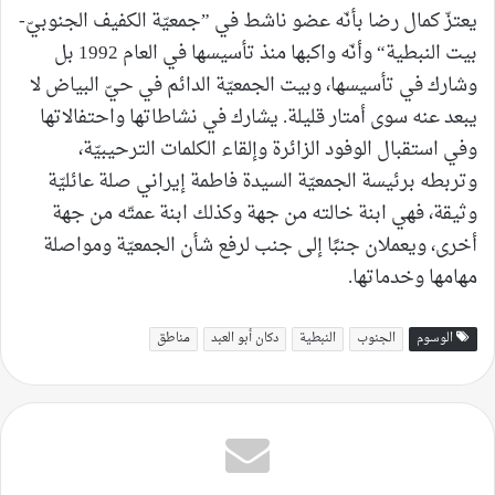
يعتزّ كمال رضا بأنّه عضو ناشط في ”جمعيّة الكفيف الجنوبيّ-
بيت النبطية“ وأنّه واكبها منذ تأسيسها في العام 1992 بل
وشارك في تأسيسها، وبيت الجمعيّة الدائم في حيّ البياض لا
يبعد عنه سوى أمتار قليلة. يشارك في نشاطاتها واحتفالاتها
وفي استقبال الوفود الزائرة وإلقاء الكلمات الترحيبيّة،
وتربطه برئيسة الجمعيّة السيدة فاطمة إيراني صلة عائليّة
وثيقة، فهي ابنة خالته من جهة وكذلك ابنة عمتّه من جهة
أخرى، ويعملان جنبًا إلى جنب لرفع شأن الجمعيّة ومواصلة
مهامها وخدماتها.
الوسوم
الجنوب
النبطية
دكان أبو العبد
مناطق