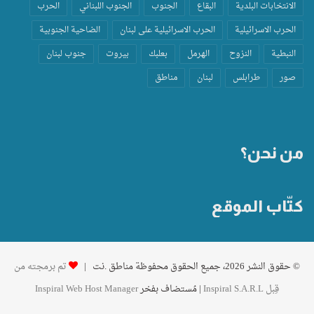
الانتخابات البلدية
البقاع
الجنوب
الجنوب اللبناني
الحرب
الحرب الاسرائيلية
الحرب الاسرائيلية على لبنان
الضاحية الجنوبية
النبطية
النزوح
الهرمل
بعلبك
بيروت
جنوب لبنان
صور
طرابلس
لبنان
مناطق
من نحن؟
كتّاب الموقع
© حقوق النشر 2026، جميع الحقوق محفوظة مناطق .نت |
تم برمجته من
قِبل Inspiral S.A.R.L
| مُستضاف بفخر
Inspiral Web Host Manager