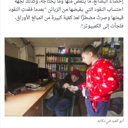
إحصاء البضائع، ما ينقص منها وما يحتاجه، وكذلك لجهة
احتساب النقود التي يقبضها من الزبائن ”بعدما فقدتِ النقود
قيمتها وصرتُ مضطرًّا لعدّ كمّيّة كبيرة من المبالغ الأوراق،
فلجأت إلى الكمبيوتر“.
أبو العبد في دكانه