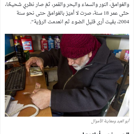
والغوامق، النور والسماء والبحر والقمر، ثمّ صار نظري شحيحًا،
حتّى عمر 18 سنة، صرت لا أميّز بالغوامق حتى نحو سنة
2004، بقيت أرى قليل الضوء ثم انعدمت الرؤية“.
أبو العبد ومعاينة الأموال