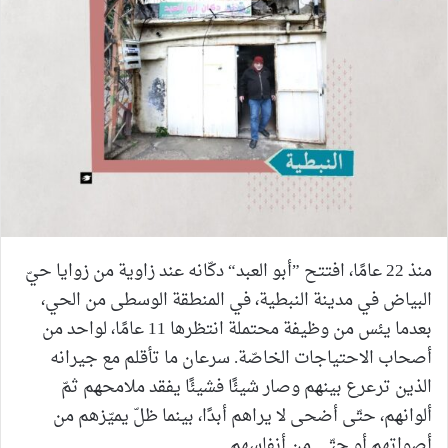
منذ 22 عامًا، افتتح ”أبو العبد“ دكّانه عند زاوية من زوايا حيّ
البياض في مدينة النبطية، في المنطقة الوسطى من الحي،
بعدما يئس من وظيفة محتملة انتظرها 11 عامًا، لواحد من
أصحاب الاحتياجات الخاصّة. سرعان ما تأقلم مع جيرانه
الذين ترعرع بينهم وصار شيئًا فشيئًا يفقد ملامحهم ثمّ
ألوانهم، حتّى أضحى لا يراهم أبدًا، بينما ظلّ يميّزهم من
أصواتهم أو حتّى من أنفاسهم.