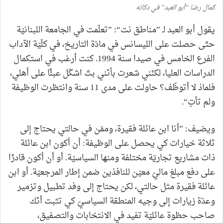
كمال رضا “أبو العبد” في دكانه
يقول أبو العبد لـ ”مناطق نت“: ”تعلّمت في الجامعة اللبنانيّة
حتّى حصلت على الليسانس في مادّة التاريخ، في كلّيّة الآداب
الفرع الخامس في صيدا سنة 1994. كنت أرغب في استكمال
الدراسات العليا، لكنّني شعرت بأنّني بتّ اشكّل عبئًا على أهلي،
فلماذ لا أتوظّف؟ حاولت على مدى 11 سنة وانتظرت الوظيفة
ولم تأتِ“.
ويضيف: ”أنا ابن عائلة فقيرة، وممّن في حالتي يحتاج إلى
ثلاثة خيارات كي يحصل على الوظيفة: أن أكون ابن عائلة
ذات مشاريع تجاريّة مختلفة ومنها السياسيّة. أو أن أكون قادرًا
على دفع مبلغ ماليّ معيّن للنافذين ضمن إطار المرجعيّة. أو ابن
عائلة فقيرة مثل حالتي، لكن يحتاج إلى وفد تطبيل وتزمير
وعدّة زيارات إلى وجيه المنطقة السياسيّ كي تثبت أنّك
صاحب حظوة عائليّة تفيد في الانتخابات والتصفيق،