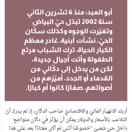
أبو العبد: منذ 6 تشرين الثاني
سنة 2002 تبدّل حيّ البياض
وتغيّرت الوجوه وكذلك سكّان
الحيّ، نشأت أبنية، غادر معظم
الكبار الحياة، ترك الشباب مرتع
الطفولة وأتت أجيال جديدة،
لكن من يدخل إلى دكّاني من
القدماء أو الجدد، أميّزهم من
أصواتهم، صغارًا كانوا أم كبارًا.
أربك الانهيار الماليّ والاقتصاديّ صاحب الدكّان، إذ لم يدرك أنّ
التلاعب بالأسعار والدولار يمكن أن يؤثّر في دكّان متواضع
داخل حيّ شعبيّ ”خصوصًا أنّني لم أكن معتادًا بعد على هذا