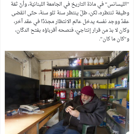
”الليسانس“ في مادّة التاريخ في الجامعة اللبنانيّة، وأنّ ثمّة
وظيفة تنتظره، لكن، ظلّ ينتظر سنة تلو سنة، حتّى انقضى
عقدٌ ووجد نفسه يدخل عالم الانتظار مجدّدًا في عقد آخر،
وكان لا بدّ من قرار إنتاجيّ، فنصحه أقرباؤه بفتح الدكّان،
و“كان ما كان“.