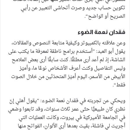
تكوين حساب جديد وصرت أتحاشى التعبير عن رأيي
الصريح أو الواضح“.
فقدان نعمة الضوء
وعن علاقته بالكمبيوتر وكيفيّة متابعة النصوص والمقالات،
يقول أبو العبد: ”أستخدم برامج ناطقة لمعرفة ما يكتب على
الشاشة، إذ لم أعد أرى مطلقًا. كنت سابقًا أرى بعض الملامح
وليس التفاصيل وكنت أعرف الأشخاص نوعًا ما، وأميّز
الأبيض من الأسمر، اليوم أميّز المتحدّثين من خلال الصوت
فقط“.
ويحكي عن تجربته في فقدان نعمة الضوء: ”يقول أهلي إنّ
نظري كان طبيعيًّا حتّى عمر ثلاث سنوات، وقد تابعوا وضعي
في الجامعة الأميركيّة في بيروت، وكانت العمليّات التي
أجريت لي فاشلة، بقيت بعدها أرى الألوان، الفواتح منها