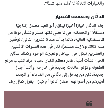
والخيارات الثلاثة لا أملك منها شيئًا“.
الدكّان ومعمعة الانهيار
جاء الدكّان خيارًا أخيرًا ليكوّن أبو العبد مصدرًا إنتاجيٍّا
مستقلًّا ”والحمدلله، هي لا تغني لكنّها تستر وتشكّل نوعًا من
الاستقلاليّة الماليّة، هكذا بدأت منذ 6 تشرين الثاني/ نوفمبر
سنة 2002 ولا زلت مستمرًّا، لكن في هذه السنوات الاثنتين
والعشرين تبدّل حيّ البياض وتغيّرت الوجوه وكذلك سكّان
الحيّ، نشأت أبنية، غادر معظم الكبار الحياة، ترك الشباب مرتع
الطفولة وكوّنوا عائلات جديدة في خارجه، وأتت أجيال
جديدة، لكن من يدخل إلى دكّاني من القدماء أو الجدد،
أميّزهم من أصواتهم، صغارًا كانوا أم كبارًا“ يقول كمال رضا.