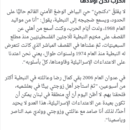
الحرب نحن أولادها
لا يقلقُ ”دكنجيَّ“ حيّ البياض الوضعُ الأمنيّ القائم حاليًّا على
الحدود، ويسمع ضجيجه إلى النبطية، يقول: ”أنا من مواليد
العام 1968، ولدت أيّام الحرب، وكنت أسمع من أهلي عن
القصف على مخيّم النبطية للّاجئين الفلسطينيّين منذ مطلع
السبعينيّات، ثمّ عشناها في القصف المباشر الذي كانت تتعرض
له النبطية منذ العام 1974 ولسنوات طوال، يعني نحن اعتدنا
على الاعتداءات الإسرائيليّة وقاومناها، كلّ بأسلوبه“.
في عدوان العام 2006 بقي كمال رضا وعائلته في النبطية أكثر
من أسبوعين، ”ثمّ استأجر أهل زوجتي بيتًا في بعلشميه،
فلحقنا بهم. لا أظنّ اليوم أنّ أيّ منطقة في لبنان يمكن أن
تكون بعيدة عن الاعتداءات الإسرائيليّة، هذا العدو لا يحيّد
أحدًا، لذلك أنا صامد مع عائلتي وزوجتي وولديّ عبد الناصر
وياسمينا“.