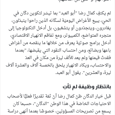
لم يكتفِ كمال رضا ”أبو العبد“ بما تيسّر لتكوين دكّان في
الحيّ، يبيع الأغراض اليوميّة لسكّانه الذين راحوا يتبدّلون،
يغادرون، ويتجدّدون أو يتشعّبون، بل أدخل التكنولوجيا إلى
متجره المتواضع، الكمبيوتر، ومع تفاقم الانهيار الاقتصاديّ،
أدخل برامج صوتيّة يعرف من خلالها ما ينقصه من أغراض
باعها وبضائع، ومن احتساب النقود التي يقبضها، ”بعدما
فقدتْ قيمتها ولم يعد للألف ليرة من مكان في العدّ
والاحتساب، ويكاد الانهيار يلحق بالخمسة آلاف والعشرة آلاف
ليرة، والعشرين“. يقول أبو العبد.
بانتظار وظيفة لم تأتِ
قبل خيار الدكّان ظنّ كمال رضا أنّ ثمّة تقديرًا فعليًّا لأصحاب
الاحتياجات الخاصّة في هذا الوطن ”الدكّان“، حسبما كان
يسمع من تصريحات المسؤولين، خصوصًا بعدما أنهى دراسة