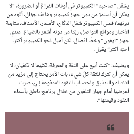
يشغّل ”صاحبنا“ الكمبيوتر في أوقات الفراغ أو الضرورة، ”لا
يمكن أن أستمرّ من دون جهاز كمبيوتر وهاتف جوّال، أتوه من
دونهما؛ فعلى الكمبيوتر شغل الدكّان، الأسعار، الأصناف، متابعة
الأخبار ومواقع التواصل، ربّما من دونه أشعر بالضياع، عندي
جهاز ”آيفون“ وخطّ اتّصال، لكن أميل نحو الكمبيوتر أكثر،
أحبّه أكثر“ يقول.
ويضيف: ”كنت أبيع على الثقة والمعرفة، لكنّهما لا تكفيان، لا
يمكن أن تترك للثقة كلّ شيء، بات الأمر يحتاج إلى مزيد من
الانتباه والتدقيق واحتساب النقود المدفوعة إليّ، صرت
أعرضها أمام جهاز التلفون من خلال برنامج ناطق بأسماء
النقود وقيمتها“.