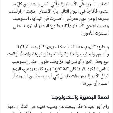
التطوّر السريع في الأسعار، إذ يأتي أناس ويشترون كلّ ما
عندي، فأفاجأ في اليوم التالي بأنّ الأسعار ”طجّت“ (ارتفعت
بسرعة) ومن دون معرفتي، خسرت في البداية، استوعبت
وصرت ألاحق الأسعار وأتابع طلوع الدولار أو نزوله، حتّى
استقرّت الأمور“.
ويتابع: ”اليوم، هناك أشياء خفّ بيعها كالزيوت النباتيّة
والسمن والحليب والحلاوة والطحينة وغيرها، ولاحقًا أوقفت
بيع بعض المواد أو شرائها، مرّ وقت طويل حتّى استوعبتِ
الناس الفكرة. قبلها كان ثمّة ”قلع“ (بيع كثير) يوميّ، اليوم
تبدّل الأمر إذ يمرّ وقت طويل كي أبيع سلعة من الزيوت أو
السمن أو غيرها“.
نعمة البصيرة والتكنولوجيا
راح أبو العبد لاحقًا، يبحث عن وسيلة تعينه في الدكّان، لجهة