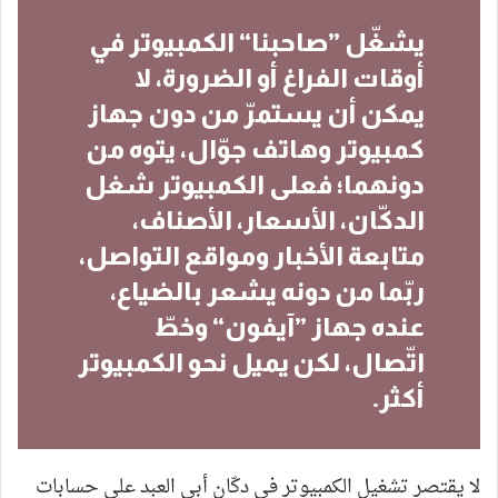
يشغّل ”صاحبنا“ الكمبيوتر في
أوقات الفراغ أو الضرورة، لا
يمكن أن يستمرّ من دون جهاز
كمبيوتر وهاتف جوّال، يتوه من
دونهما؛ فعلى الكمبيوتر شغل
الدكّان، الأسعار، الأصناف،
متابعة الأخبار ومواقع التواصل،
ربّما من دونه يشعر بالضياع،
عنده جهاز ”آيفون“ وخطّ
اتّصال، لكن يميل نحو الكمبيوتر
أكثر.
لا يقتصر تشغيل الكمبيوتر في دكّان أبي العبد على حسابات