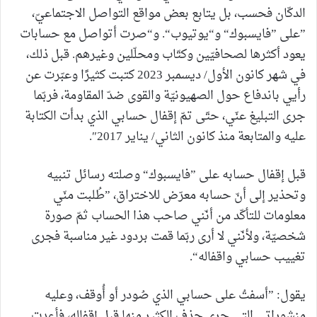
الدكّان فحسب، بل يتابع بعض مواقع التواصل الاجتماعيّ،
”على ”فايسبوك“ و“يوتيوب“. و“صرت أتواصل مع حسابات
يعود أكثرها لصحافيّين وكتّاب ومحلّلين وغيرهم. قبل ذلك،
في شهر كانون الأول/ ديسمبر 2023 كتبت كثيرًا وعبّرت عن
رأيي باندفاع حول الصهيونيّة والقوى ضدّ المقاومة، فربّما
جرى التبليغ عنّي، حتّى تمّ إقفال حسابي الذي بدأت الكتابة
عليه والمتابعة منذ كانون الثاني/ يناير 2017″.
قبل إقفال حسابه على ”فايسبوك“ وصلته رسائل تنبيه
وتحذير إلى أنّ حسابه معرّض للاختراق، ”طُلبت منّي
معلومات للتأكّد من أنّني صاحب هذا الحساب ثمّ صورة
شخصيّة، ولأنّني لا أرى ربّما قمت بردود غير مناسبة فجرى
تغييب حسابي واقفاله“.
يقول: ”أسفتُ على حسابي الذي صُودر أو أُوقف، وعليه
منشوراتي التي جرى حذف الكثير منها قبل إقفاله، فأعدت