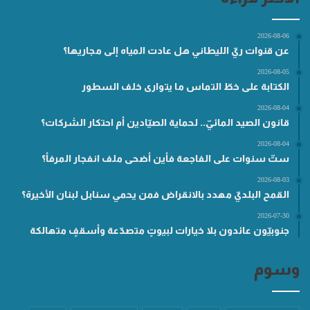
2026-08-06
عن قنوات ريّ الليطاني هل عادت المياه إلى مجاريها؟
2026-08-05
الكتابة على خطّ التماس ما يتوارى خلف السطور
2026-08-04
قانون الصيد المائيّ.. لحماية الصيّادين أم احتكار الشركات؟
2026-08-04
ستّ سنوات على الفاجعة فأين أضحى ملف انفجار المرفأ؟
2026-08-03
القمح البلديّ مهدد بالانقراض فمن يحمي سنابل لبنان الأخيرة؟
2026-07-30
جنوبيّون عائدون بلا خيارات لبيوتٍ متصدّعة وأسقفٍ متهالكة
وسوم