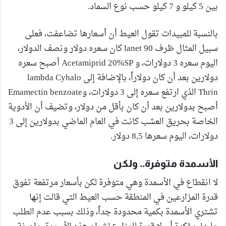
بين 5 كيلو و 7 كيلو حسب نوع السماد.
بالنسبة للمبيدات تقول العيط أن أسعارها تضاعفت، فعلى
سبيل المثال ظرف lanet 90 كان سعره دولار ونصف الدولار،
اليوم سعره 3 دولارات، و Acetamiprid 20%SP أصبح سعره
دولارين بعد أن كان دولاراً، بالإضافة إلى lambda Cyhalo
Thrin الذي ارتفع سعره إلى 3 دولارات، وEmamectin benzoate
أصبح بدولارين بعد أن كان بأقل من دولار، وتضيف أن الأدوية
الخاصة بحريق العشب كانت في العام الماضي بدولارين إلى 3
دولارات، اليوم سعرها 8,5 دولار.
الأسمدة متوفرة.. ولكن
لا انقطاع في الأسمدة وهي متوفرة لكن بأسعار مرتفعة تفوق
قدرة المزارعين في المنطقة حسب العيط التي قالت إنها
تشتري الأسمدة بكمية محدودة جداً، وذلك بسبب عدم الطلب