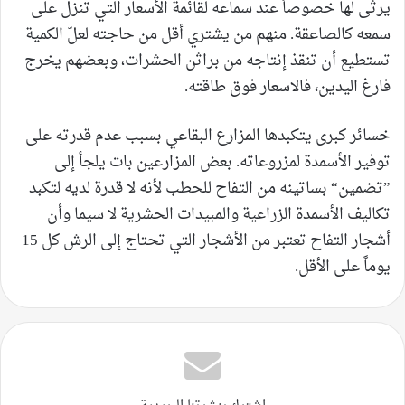
يرثى لها خصوصاً عند سماعه لقائمة الأسعار التي تنزل على
سمعه كالصاعقة. منهم من يشتري أقل من حاجته لعلّ الكمية
تستطيع أن تنقذ إنتاجه من براثن الحشرات، وبعضهم يخرج
فارغ اليدين، فالاسعار فوق طاقته.
خسائر كبرى يتكبدها المزارع البقاعي بسبب عدم قدرته على
توفير الأسمدة لمزروعاته. بعض المزارعين بات يلجأ إلى
”تضمين“ بساتينه من التفاح للحطب لأنه لا قدرة لديه لتكبد
تكاليف الأسمدة الزراعية والمبيدات الحشرية لا سيما وأن
أشجار التفاح تعتبر من الأشجار التي تحتاج إلى الرش كل 15
يوماً على الأقل.