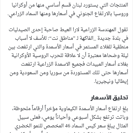
المنتجات التي يستورد لبنان قسم أساسي منها من أوكرانيا
وروسيا بالارتفاع الجنوني في أسعارها ومنها السماد الزراعي.
تقول المهندسة الزراعية لارا العيط صاحبة إحدى الصيدليات
في بلدة جديدة _الفاكهة لـ ”مناطق نت“: للأسف لا أسباب
منطقية للغلاء المستمر في أسعار الأسمدة والتي ارتفعت بين
ليلة وضحاها معتبرة أن لا علاقة للحرب الروسية الأوكرانية
بغلاء أسعار المبيدات فجميع الاسمدة الزراعية ارتفعت
أسعارها حتى تلك المستوردة من سوريا ومن السعودية ومن
إيطاليا ونيجيريا.
تحليق الأسعار
بلغ ارتفاع أسعار الأسمدة الكيماوية مؤخراً أرقاماً ملحوظة،
وباتت ترتفع بشكل أسبوعي وأحياناً يومي، فعلى سبيل
المثال يبلغ سعر كيس السماد 46 المخصص للنمو الخضري