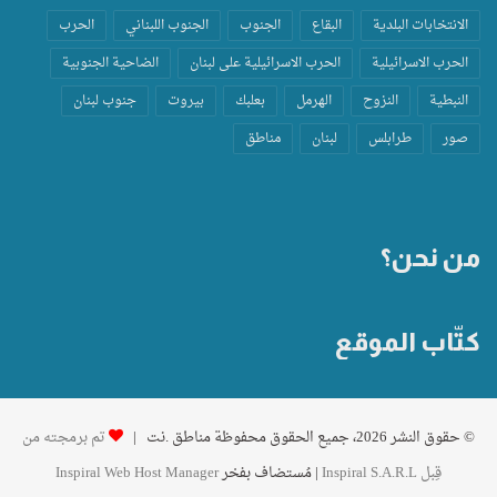
الانتخابات البلدية
البقاع
الجنوب
الجنوب اللبناني
الحرب
الحرب الاسرائيلية
الحرب الاسرائيلية على لبنان
الضاحية الجنوبية
النبطية
النزوح
الهرمل
بعلبك
بيروت
جنوب لبنان
صور
طرابلس
لبنان
مناطق
من نحن؟
كتّاب الموقع
© حقوق النشر 2026، جميع الحقوق محفوظة مناطق .نت |
تم برمجته من
قِبل Inspiral S.A.R.L
| مُستضاف بفخر
Inspiral Web Host Manager