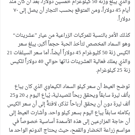
والذي يبلغ وزنه 50 كيلوغرام خمسين دولاراً، بعد أن كان منذ
أيام 45 دولاراً، ومن المتوقع بحسب التجار أن يصل إلى ٧٠
دولاراً.
كذلك الأمر بالنسبة للمركبات الزراعية من عيار ”عشرينات“
وهو السماد المخصص لتأخذ الحبة حجماً أكبر، يبلغ سعر
الكيس زنة 50 كليوغرام 45 دولاراً أيضاً، أما سعر السيلفات 21
والذي يملك فعالية العشرينات ذاتها حوالي 40 دولاراً للكيس
زنة 25 كيلوغرام.
توضح العيط أن سعر كيلو السماد الكيماوي الذي كان يباع
بألف ليرة سابقاً ويحقق ربحاً للصيدلية، يُباع اليوم بـ 20 و25
ألف ليرة دون أن يحقق أرباحاً تذكر، لافتةً إلى أن سعر الكيس
بكامله سابقاً يباع اليوم بسعر كيلو واحد. وأشارت العيط إلى
أن حاجة المزارعين إلى هذه الأسمدة أساسية خصوصاً في
مواسم زراعة الخضار والقمح، حيث يحتاج الدونم الواحد ما