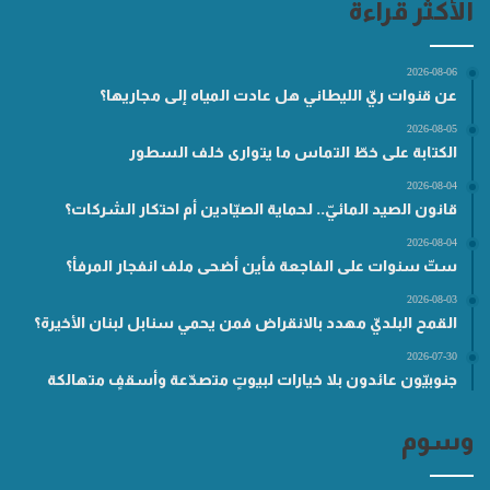
الأكثر قراءة
2026-08-06
عن قنوات ريّ الليطاني هل عادت المياه إلى مجاريها؟
2026-08-05
الكتابة على خطّ التماس ما يتوارى خلف السطور
2026-08-04
قانون الصيد المائيّ.. لحماية الصيّادين أم احتكار الشركات؟
2026-08-04
ستّ سنوات على الفاجعة فأين أضحى ملف انفجار المرفأ؟
2026-08-03
القمح البلديّ مهدد بالانقراض فمن يحمي سنابل لبنان الأخيرة؟
2026-07-30
جنوبيّون عائدون بلا خيارات لبيوتٍ متصدّعة وأسقفٍ متهالكة
وسوم