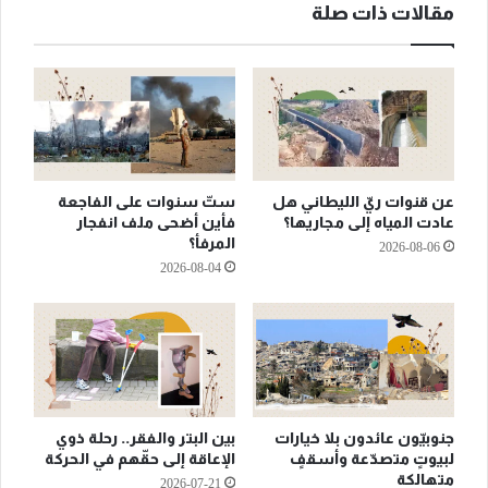
مقالات ذات صلة
عن قنوات ريّ الليطاني هل
ستّ سنوات على الفاجعة
عادت المياه إلى مجاريها؟
فأين أضحى ملف انفجار
المرفأ؟
2026-08-06
2026-08-04
جنوبيّون عائدون بلا خيارات
بين البتر والفقر.. رحلة ذوي
لبيوتٍ متصدّعة وأسقفٍ
الإعاقة إلى حقّهم في الحركة
متهالكة
2026-07-21