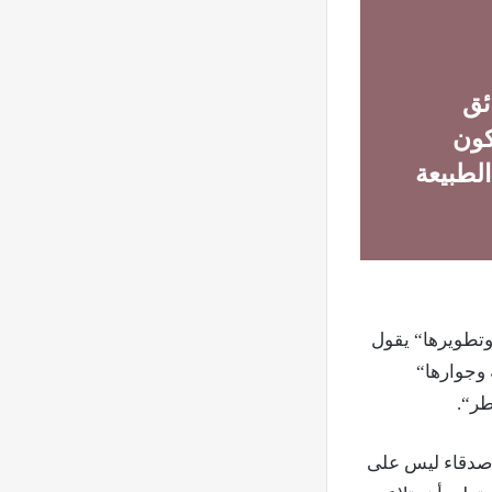
ئق
كون
الطبيعة
غلها وتطويرها“ يقول
ة وجوارها“
طر“.
أصدقاء ليس على