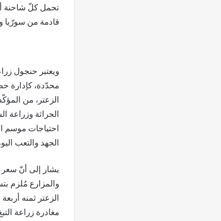
قادمة من سورّيا وت
ويعتبر حنجول زراع
محدّدة، كإدارة حصر
الزعتر، من المؤكّ
الحراثة وزراعة ال
الجهد والتعب اليو
يشار إلى أنّ سعر ك
والمزارع مُلزم بتس
الزعتر ثمنه أربعة
مغادرة زراعة الت