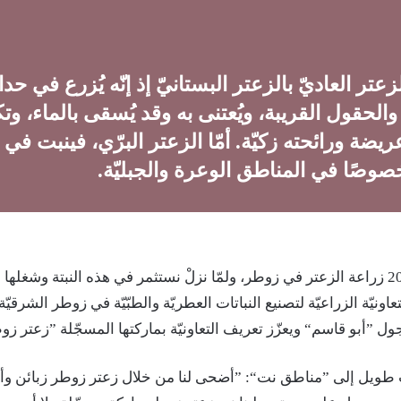
عتر العاديّ بالزعتر البستانيّ إذ إنّه يُزرع في حدا
والحقول القريبة، ويُعتنى به وقد يُسقى بالماء، وت
ريضة ورائحته زكيّة. أمّا الزعتر البرّي، فينبت في 
وصًا في المناطق الوعرة والجبليّة.
”بدأنا في سنة 2000 زراعة الزعتر في زوطر، ولمّا نزلْ نستثمر في هذه النبتة وش
اونيّة الزراعيّة لتصنيع النباتات العطريّة والطبّيّة في زوطر الشرقيّ
ل ”أبو قاسم“ ويعزّز تعريف التعاونيّة بماركتها المسجّلة ”زعتر زو
ويل إلى ”مناطق نت“: ”أضحى لنا من خلال زعتر زوطر زبائن و