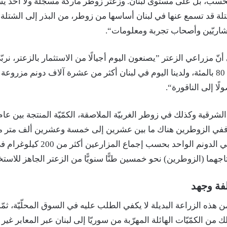
ب، بل على مستوى لبنان. وزعتر زوطر ماركة مسجّلة ولا أحد يس
شتلة قد تسمع عنها في لبنان أساسها من زوطر، من البذر إلى الشتلة 
تشاريّين وأصحاب تجربة ومعلومات“.
ّ مزراعي الزعتر ”يصنعون اليوم أجيالًا من الاستثمار بالزعتر، نربّي 
في تعميمها بنسبة 80 بالمئة، ولدينا اليوم في لبنان أكثر من عشرة آلاف دونم مز
لًا إلى الناقورة“.
شرقية وكذلك في زوطر الغربيّة الملاصقة، الكمّيّة المنتجة بين عام
في الزوطرين هناك ما بين عشرين إلى خمسة وعشرين ألف متر مر
بنبتة الزعتر، ويعطي الدونم الواحد بحسب إجماع ا
تاجهما (الزوطرين) نحو خمسين طنًّا سنويًّا من الزعتر الجاهز للاست
لفة وجهد
 من هذه الزراعة البديلة لا يكفي الطلب عليه في السوق المحلّيّة، ثم
 من الكمّيّات الهائلة المهرّبة من سوريّا إلى لبنان عبر المعابر غير 