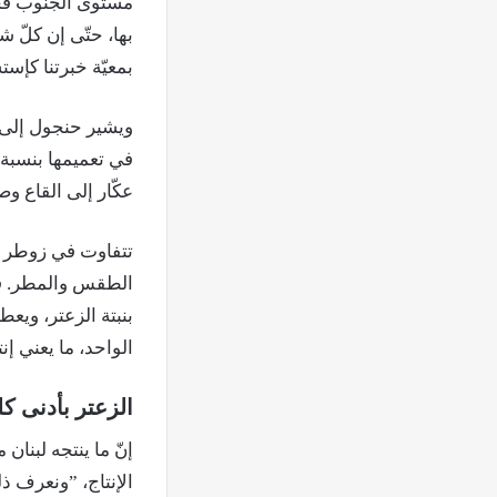
مستوى الجنوب فحس
بها، حتّى إن كلّ 
بمعيّة خبرتنا كإس
ويشير حنجول إلى أن
عكّار إلى القاع وصو
تتفاوت في زوطر ال
الطقس والمطر. ف
الواحد، ما يعني إن
الزعتر بأدنى ك
إنّ ما ينتجه لبنان
الإنتاج، ”ونعرف ذلك