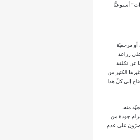
ة ”كونتنرات“ أسبوعيًّا
أو مرجعيّة
 على زراعة
ا عن تكلفة
يرها الكثير من
فلا يحتاج إلى كلّ هذا
يّد منه،
وغرام جودة من
مصرّون على عدم