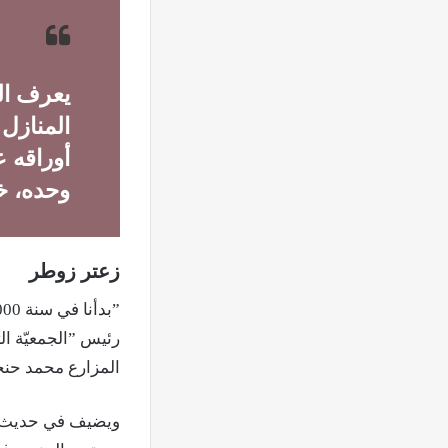
يعرف الز
المنازل 
أوراقه ع
وحده، خص
زعتر زوطر
رئيس ”الجمعيّة التع
المزارع محمد حنجو
ويضيف في حديث ط