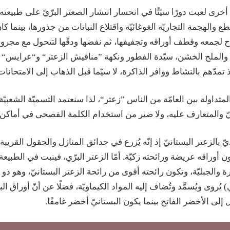
خرى لعبت دورًا سيّئًا في انحسار انتشار الصعتر البرّيّ على طبيعته
والهجمة التجاريّة الغوغائيّة واقتلاع النباتات من جذورها، بينما كان
اح لجمعه وقطف أوراقه وتجفيفها، ثم نفضها ودقّها لتتحول مع مجر
الملح الخشن، سيّدة الفطور ونكهة ”مناقيش الزعتر“ و“عرايس“
تمدّهم بالنشاط ووافر الذاكرة، لا سيّما قبل الذهاب إلى الامتحانات
تداولة بين العامّة من الناس ”زعتر“، لذا سنعتمد التسميّة الشعبيّة
ّ والمتعارف عليه، ولا ضير من استخدام الكلمة الفصحى في أماكن
ّ بالزعتر البستانيّ إذ إنّه يُزرع في حدائق المنازل والحقول القريبة،
ن أوراقه عريضة ورائحته زكيّة. أمّا الزعتر البرّي، فينبت في الطبي
والجبليّة، وتكون رائحته أقوى من رائحة الزعتر البستانيّ، وهو ذو 
ي) يُروى ويُسمَّد وتُضاف إليه المواد الكيماويّة، فضلًا عن أنّ أوراق الب
إلى الأخضر الفاتح بينما يكون البستانيّ أخضر غامقًا.