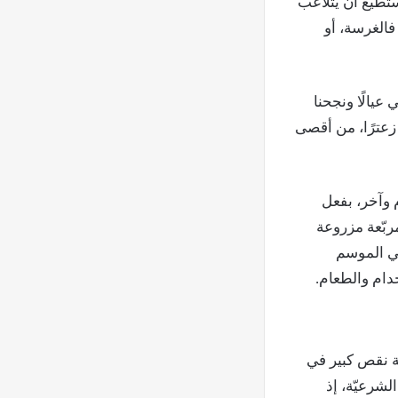
تطيع أن يتلاعب
فالغرسة، أو
عيالًا ونجحنا
روعة زعترًا، من أقصى
 وآخر، بفعل
بّعة مزروعة
لمزارعين أكثر من 200 كيلوغرام في الموسم
خدام والطعام.
ّة نقص كبير في
الشرعيّة، إذ