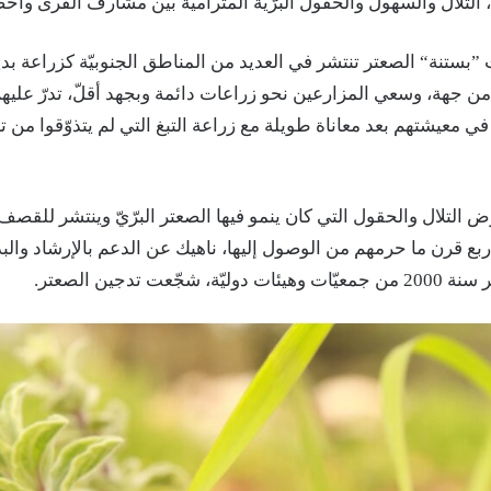
لتلال والسهول والحقول البرّيّة المترامية بين مشارف القرى وأحضا
 ”بستنة“ الصعتر تنتشر في العديد من المناطق الجنوبيّة كزراعة بد
 من جهة، وسعي المزارعين نحو زراعات دائمة وبجهد أقلّ، تدرّ علي
 معيشتهم بعد معاناة طويلة مع زراعة التبغ التي لم يتذوّقوا من تعب
ض التلال والحقول التي كان ينمو فيها الصعتر البرّيّ وينتشر للقصف 
ربع قرن ما حرمهم من الوصول إليها، ناهيك عن الدعم بالإرشاد والب
شجّعت تدجين الصعتر.