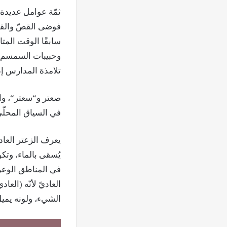
ثمّة عوامل عديدة أ
فوضى القصّ والقطع 
سابقًا الوقت المت
وحبيبات السمسم و
تلامذة المدارس إذ 
صعتر و“سعتر“، والم
في السياق المحلّي
يعرف الزعتر العادي
يُسقى بالماء، وتكو
في المناطق الوعرة 
العاديّ لأنّه (العاد
الشيء، ولونه يميل 