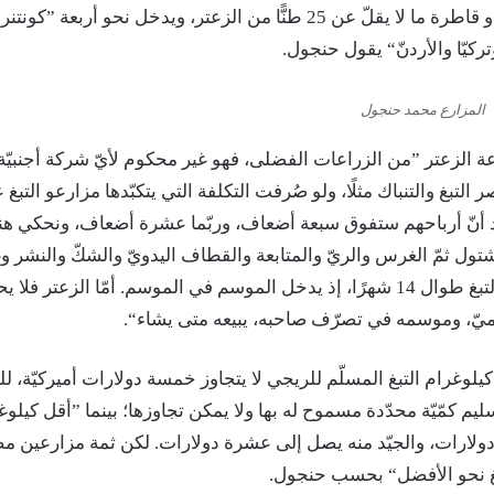
تحمل كلّ شاحنة أو قاطرة ما لا يقلّ عن 25 طنًّا من الزعتر، ويدخل نحو أربع
ركيّا والأردنّ“ يقول حنجول.
المزارع محمد حنجول
ة الزعتر ”من الزراعات الفضلى، فهو غير محكوم لأيّ شركة أجنبيّة 
 التبغ والتنباك مثلًا، ولو صُرفت التكلفة التي يتكبّدها مزارعو التبغ
د أنّ أرباحهم ستفوق سبعة أضعاف، وربّما عشرة أضعاف، ونحكي هن
شتول ثمّ الغرس والريّ والمتابعة والقطاف اليدويّ والشكّ والنشر وغ
احتياجات موسم التبغ طوال 14 شهرًا، إذ يدخل الموسم في الموسم. أمّا الزعتر 
ميّ، وموسمه في تصرّف صاحبه، يبيعه متى يشاء“.
يلوغرام التبغ المسلّم للريجي لا يتجاوز خمسة دولارات أميركيّة، للج
ليم كمّيّة محدّدة مسموح له بها ولا يمكن تجاوزها؛ بينما ”أقل كيل
 دولارات، والجيّد منه يصل إلى عشرة دولارات. لكن ثمة مزارعين 
بغ نحو الأفضل“ بحسب حنجول.