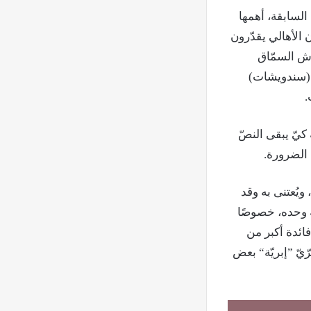
 السابقة، أهمها
 الأهالي يقدّرون
وش السمّاق
 (سندويشات)
.
 كيّ يبقى النصّ
 الضرورة.
 ويُعتنى به وقد
عة وحده، خصوصًا
فائدة أكبر من
رّيّ ”إبريّة“ بعض