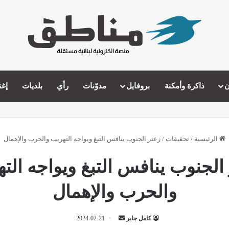
ن
ذاكرة وأمكنة
بروفايل
مدوّنات
رأي
بلديات
إغت
الرئيسية
/
تحقيقات
/
زعتر الجنوب ينافس التبغ ويواجه التهريب والحرب والإهمال
الجنوب ينافس التبغ ويواجه الت
والحرب والإهمال
أرسل
كامل جابر
2024-02-21