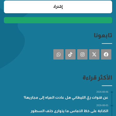
تابعونا
فيسبوك
‫X
انستقرام
‫TikTok
واتساب
الأكثر قراءة
2026-08-06
عن قنوات ريّ الليطاني هل عادت المياه إلى مجاريها؟
2026-08-05
الكتابة على خطّ التماس ما يتوارى خلف السطور