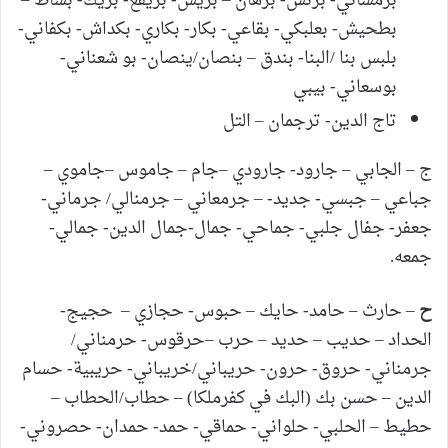
برمساني- برنس- برهان – بريش- بريقع- بريك- بساط –
بطحيش- بعلبكي- بقاعي- بكار- بكاري- بكداش- بكفاني-
بلبس بنا /البنا- بندق – بنصان/ينصان- بو شعناني-
بوسعاني- بيبي
تاج الدين- ترجمان – التل
ج – الجابي – جارود- جارودي –جام – جاموس –جاموي –
جباعي – جبسي- جديد- – جرمعاني – جرمنالي/ جرماني-
جعفر- جفال جلبي- جماحي- جمال-جمال الدين- جمالي-
جمعه.
ح
– حارث – حامد- حايك – حبوس- حجازي – حجيج-
الحداد – حديب – حديد – حرب –حرقوس- حرمناني/
جرمناني- حروق- حرون- حريباني/خريباني- حريبية- حسام
الدين – حسن بك (البك في كفرملكا) – حطاب/الحطاب –
حطيط – الحلبي- حلواني- حماقي- حمد- حمدان- حصروني-