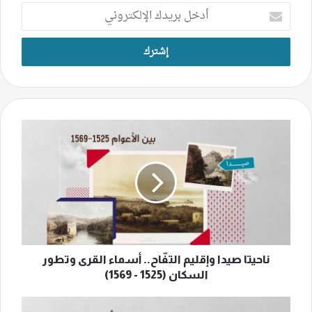
أدخل
بريدك
الإلكتروني
ناحيتا
صيدا
وإقليم
التفّاح..
أسماء
القرى
وتطور
السكان
(1525
-
ناحيتا صيدا وإقليم التفّاح.. أسماء القرى وتطور
1569)
السكان (1525 - 1569)
المرأة