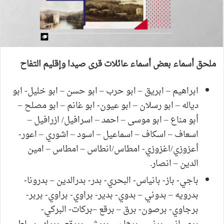
ملحق أسماء بعض
أسماء عائلات قرى صيدا وإقليم التفاح
ابراهيم – ابريق – ابو حرب – ابو حسن – ابو خليل- ابو
دياله – ابو رسلان – ابو عيون- ابو غانم – ابو مصلح –
أبو مناع – ابو موسى – احمد – اسرافيل/ ازرافيل –
اسعاف – اسكاف – اسماعيل – اسود – اشوري – اعور-
أعزوزي/اغزوزي- امطاس/انطاس – امطاس – امين
الدين – انصار.
باجي- باز- بانياس- البحري- بدر- بدرالدين – بدرونا-
بدرويه – بدوني – بدوي- بدير- براوي- براوي- بربر-
برجاوي- برصون- برق – برقع –بركات- البركي-