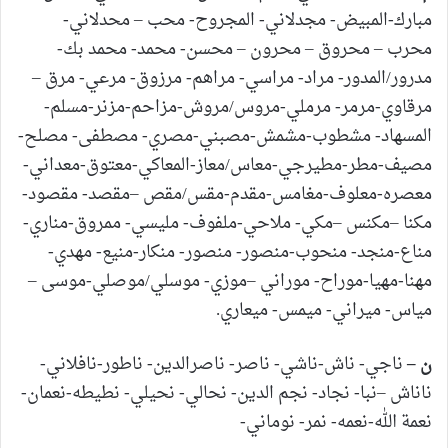
مبارك-المبيض- مجدلاني- المجروح- محب – محدلاني-
محرب – محروق – محرون – محسن- محمد- محمد بك-
مدرور/المدور- مراد- مراسي- مراهم- مرزوق- مرعي- مرق –
مرقاوي-مرمر- مرملي-مروس/مروش-مزاحم-مزنر-مسلم-
المسهاد- مشطوب-مشمش-مصبني-مصري- مصطفى- مصلح-
مصيف-مطر-مطيرجي-معاس/معاز-المعاكي-معتوق-معداني-
معصره-معلوف-مغامس-مقدم-مقس/مقص –مقصد- مقصود-
مكنا –مكنس –مكي- ملاحي-ملفوف- مليسي- ممروق-مناري-
مناع-منجد- منحوب-منصور- منصور- منكار-منيع- مهدي-
مهنا-مهيا-موراح- موراني –موزي- موسلي/موصلي-موسى –
مياس- ميراني- ميمس- ميعاري.
ن –
ناجي- ناش-ناشي- ناصر- ناصرالدين- ناطور-نافلاني-
ناناش –نبا- نجاد- نجم الدين- نحالي- نحيلي- نطيطه-نعمان-
نعمة الله-نعمه- نمر- نوماني-