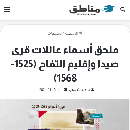
بحث عن
الق
الرئيسية
/
تحقيقات
ملحق أسماء عائلات قرى
صيدا وإقليم التفاح (1525-
1568)
أرسل
د. عبدالله سعيد
2024-04-15
بريدا
إلكترونيا