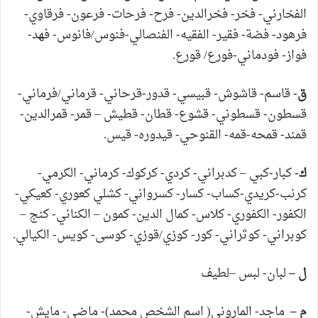
الفخارني- فخر- فخرالدين- فرح- فرحات- فرعون- فرقاوي-
فرهود- فضة- فقير- الفقيه- الفنصالي-فنوس/فانوس- فهد-
فواز- فودماني-فورع/ قورع.
ق-
قاسم- قاشوش- قبيسي- قدور-قرحاني- قرماني/فرماني-
قسطون- قسطوني- قشوع- قطان- قطيش – قمر- قمرالدين-
قمند- قمحه-قمه- القنوحي- قيدوره- قيس.
ك-
كبار-كبي – كدبراني- كردي- كركوك- كرماني- الكرمي-
كرنب-كريدي-كساب- كسار- كسرواني- كشلي كعوري- كعيكي-
الكفور- الكفوري- كلاس- كمال الدين- كمون – الكناني- كنج –
كوبراني- كوثراني- كور- كوزي/قوزي- كوسى- كويس- الكيالي.
ل –
لبان- لبس –لطيف
م –
ماجد- الماروني( اسم الشخص محمد)- ماضي- مايش-