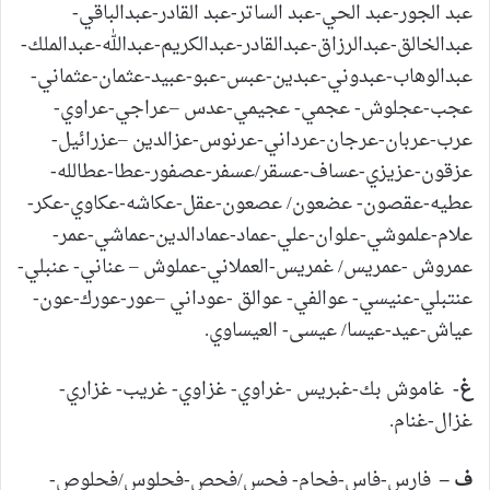
عبد الجور-عبد الحي-عبد الساتر-عبد القادر-عبدالباقي-
عبدالخالق-عبدالرزاق-عبدالقادر-عبدالكريم-عبدالله-عبدالملك-
عبدالوهاب-عبدوني-عبدين-عبس-عبو-عبيد-عثمان-عثماني-
عجب-عجلوش- عجمي- عجيمي-عدس –عراجي-عراوي-
عرب-عربان-عرجان-عرداني-عرنوس-عزالدين –عزرائيل-
عزقون-عزيزي-عساف-عسقر/عسفر-عصفور-عطا-عطالله-
عطيه-عقصون- عضعون/ عصعون-عقل-عكاشه-عكاوي-عكر-
علام-علموشي-علوان-علي-عماد-عمادالدين-عماشي-عمر-
عمروش -عمريس/ غمريس-العملاني-عملوش – عناني- عنبلي-
عنتبلي-عنيسي- عوالفي- عوالق -عوداني –عور-عورك-عون-
عياش-عيد-عيسا/ عيسى- العيساوي.
غ-
غاموش بك-غبريس -غراوي- غزاوي- غريب- غزاري-
غزال-غنام.
ف –
فارس-فاس-فحام- فحس/فحص-فحلوس/فحلوص-