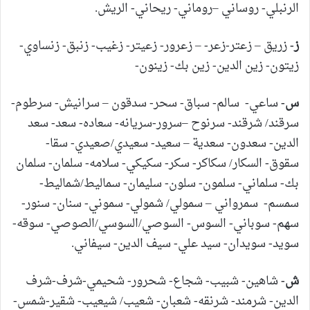
الرنبلي- روساني –روماني- ريحاني- الريش.
ز-
زريق – زعتر-زعر- – زعرور- زعيتر- زغيب- زنبق- زنساوي-
زيتون- زين الدين- زين بك- زينون-
س-
ساعي- سالم- سباق- سحر- سدقون – سرانيش- سرطوم-
سرقند/ شرقند- سرنوح –سرور-سريانه- سعاده- سعد- سعد
الدين- سعدون- سعدية – سعيد- سعيدي/صعيدي- سقا-
سقوق- السكار/ سكاكر- سكر- سكيكي- سلامه- سلمان- سلمان
بك- سلماني- سلمون- سلون- سليمان- سماليط/شماليط-
سمسم- سمرواني – سمولي/ شمولي- سموني- سنان- سنور-
سهم- سوباني- السوس- السوصي/السوسي/الصوصي- سوقه-
سويد- سويدان- سيد علي- سيف الدين- سيفاني.
ش-
شاهين- شبيب- شجاع- شحرور- شحيمي-شرف-شرف
الدين- شرمند- شرنقه- شعبان- شعيب/ شيعيب- شقير-شمس-