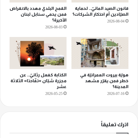
قانون الصيد المائيّ.. لحماية
القمح البلديّ مهدد بالانقراض
الصيّادين أم احتكار الشركات؟
فمن يحمي سنابل لبنان
الأخيرة؟
2026-08-04
2026-08-03
هويّة بيروت العمرانيّة في
الكتابة كفعل رثائيّ.. عن
خطر فمن يقرّر مشهد
مجزرة شبّان «تفّاحتا» الثلاثة
المدينة؟
عشر
2026-05-25
2026-07-16
اترك تعليقاً