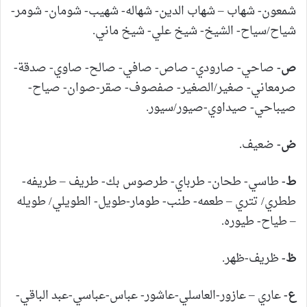
شمعون- شهاب – شهاب الدين- شهاله- شهيب- شومان- شومر-
شياح/سياح- الشيخ- شيخ علي- شيخ ماني.
ص-
صاحي- صارودي- صاص- صافي- صالح- صاوي- صدقة-
صرمعاني- صغير/الصغير- صفصوف- صقر-صوان- صياح-
صيباحي- صيداوي-صيور/سيور.
ض-
ضعيف.
ط-
طاسي- طحان- طرباي- طرصوس بك- طريف – طريفه-
ططري/ تتري – طعمه- طنب- طومار-طويل- الطويلي/ طويله
– طياح- طيوره.
ظ-
ظريف-ظهر.
ع-
عاري – عازور-العاسلي-عاشور- عباس-عباسي-عبد الباقي-