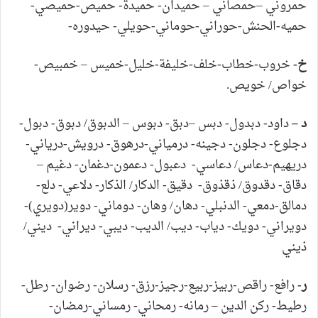
حمروني –حمصاني – حميدان- حميدة- حميص-حميصي-
حميه-الحنش-حوراني-حوماني-حويلي- حيدوره-
خ-
خروب-خطاب-خلف-خليفة-خليل-خميس – خمبيص-
خواص/ خويص.
د –
داود- دبدول- دبس –دبق- دبوس – الدبوق/ دبوق- دبول-
دجلوع- دجلون- دجينه- درمياني-درهوق- درويش-درياني-
دريهيم-دعاس/ دعاسي- دعبول- دعمون-دغمان- دغيم –
دقاق- دقدوق/ ذقذوق- دقيق- الدكار/ الذكار- دلاعي- دلع-
دمالق-دمعي- الدنبلي- دهان/ وهان- دوماني- دوير(دويري)-
دويراني- دويك- دياب- ديب/ الديب- ديبي- ديراني- ديني/
ذيني
ر-
رافع- راقص-ربيز-ربيع-رجيز-رزق- رسلان- رضوان- رطل-
رطيط- ركن الدين – رمانه- رمحاني- رمساني-رمضان-