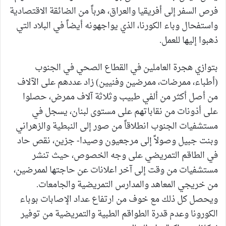
فرص السفر إلى أفريقيا والعراق، هرباً من الضائقة الاقتصادية
واستفحال وباء الكورنا، الذي يواجهونه أيضاً في البلاد التي
ذهبوا إليها للعمل.
بتوازي هجرة العاملين في القطاع الصحي في الجنوب
(أطباء، ممرضات، ممرضين وفنيين) زاد عددهم على الآلاف
من أصل أكثر من ألفي طبيب وثلاثة آلاف ممرض، حصلوا
على أذونات من نقاباتهم على مستوى لبنان، يسجل في
مستشفيات الجنوب انطلاقاً من صور إلى النبطية والزهراني
وبنت جبيل وصولاً إلى مرجعيون وصيدا- جزين، نقص حاد
في الطاقم التمريضي على وجه الخصوص، حيث تنشر
مستشفيات من وقت إلى آخر اعلانات عن حاجتها لممرضين،
من خريجي المعاهد والمدارس التمريضية والجامعات.
ويحصل كل ذلك مع خوف من ارتفاع عداد الإصابات بوباء
الكورونا وعدم قدرة الطواقم الطبية والتمريضية من توفير