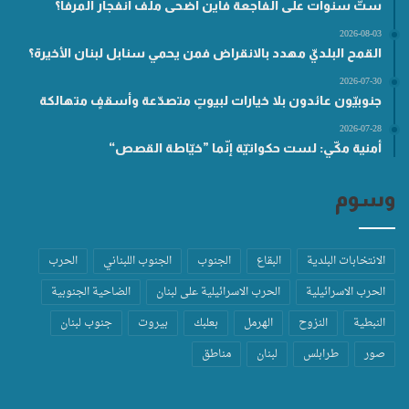
ستّ سنوات على الفاجعة فأين أضحى ملف انفجار المرفأ؟
2026-08-03
القمح البلديّ مهدد بالانقراض فمن يحمي سنابل لبنان الأخيرة؟
2026-07-30
جنوبيّون عائدون بلا خيارات لبيوتٍ متصدّعة وأسقفٍ متهالكة
2026-07-28
أمنية مكّي: لست حكواتيّة إنّما ”خيّاطة القصص“
وسوم
الانتخابات البلدية
البقاع
الجنوب
الجنوب اللبناني
الحرب
الحرب الاسرائيلية
الحرب الاسرائيلية على لبنان
الضاحية الجنوبية
النبطية
النزوح
الهرمل
بعلبك
بيروت
جنوب لبنان
صور
طرابلس
لبنان
مناطق