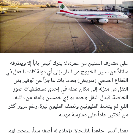
على مشارف الستين من عمره، لا يترك أنيس باباً إلا ويطرقه
سائلاً عن سبيل للخروج من لبنان، إلى أي دولة كانت للعمل في
القطاع الصحي (تمريض) بعدما بات عاجزاً عن توفير بدل
النقل من منزله إلى مكان عمله في إحدى مستشفيات صور
الخاصة، فبدل النقل وحده يوازي خمسين بالمئة من راتبه،
الذي لم يتخط المليونين ونصف المليون ليرة. رغم مرور أكثر
من ثلاثين عاماً على ممارسة مهنته.
يعمل أنيس جاهداً للالتحاق بزملاء له أصغر سناً، سنحت لهم