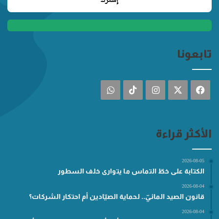
تابعونا
فيسبوك
‫X
انستقرام
‫TikTok
واتساب
الأكثر قراءة
2026-08-05
الكتابة على خطّ التماس ما يتوارى خلف السطور
2026-08-04
قانون الصيد المائيّ.. لحماية الصيّادين أم احتكار الشركات؟
2026-08-04