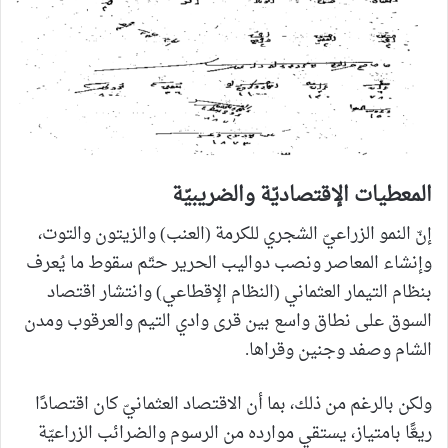
المعطيات الإقتصاديّة والضريبيّة
إنّ النمو الزراعيّ الشجري للكرمة (العنب) والزيتون والتوت،
وإنشاء المعاصر ونصب دواليب الحرير حتّم سقوط ما يُعرف
بنظام التيمار العثماني (النظام الإقطاعي) وانتشار اقتصاد
السوق على نطاق واسع بين قرى وادي التيم والعرقوب ومدن
الشام وصفد وجنين وقراها.
ولكن بالرغم من ذلك، بما أن الاقتصاد العثمانيّ كان اقتصادًا
ريعًّا بامتياز، يستقي موارده من الرسوم والضرائب الزراعيّة