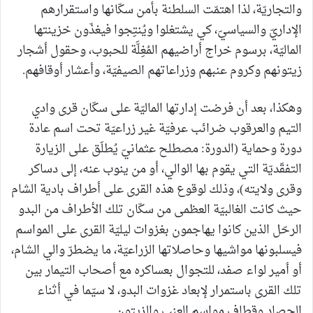
والتجاريّة، لذا اهتمّت السلطنة بأمن سكّانها واستقرارهم
الإداريّ والسياسيّ، كي يشتغلوا ويُنتِجوا فيغذّون خزينتها
الماليّة، برسوم خراج أراضيهم المُغِلَّة للحبوب، وحقول أشجار
زيتونهم وكروم عنبهم وزراعاتهم الصيفيّة، وأعشار أوقافهم.
وهكذا، بعد أن فرضت إدارتها الماليّة على سكّان قرى وادي
التيم والعرقوب ضرائب عرفيّة غير زراعيّة تحت اسم عادة
دورة وحماية (الدورة: مصطلح عثمانيّ يُطلَق على الزيارة
التفقّديّة التي يقوم بها الوالي، أو من ينوب عنه، إلى دساكر
وقرى ولايته)، وذلك لوقوع هذه القرى على أطراف بادية الشام
حيث كانت الغالبيّة العظمى من سكّان تلك الأطراف من البدو
الرحّل الذين كانوا يهاجمون بغزوات ليليّة القرى على المواسم
فيسلبونها مواشيها وحاصلاتها الزراعيّة، ما يضطرّ والي الشام،
أو أمير لواء صفد، للتجوال بعساكره مع أصحاب التيمار بين
تلك القرى باستمرار لإبعاد غزوات البدو، لا سيّما في أثناء
الحصاد وقطاف مواسم العنب والزيتون.