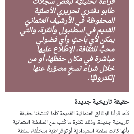
قراءة تحليليّة لبعض سجّلات
طابو دفتري تحريري الأصليّة
المحفوظة في الأرشيف العثمانيّ
القديم في اسطنبول وأنقرة، والتي
يمكن لأيّ باحثٍ وأيّ فضولي
محبٍّ للثقافة، الإطّلاع عليها
مباشرة في مكان حفظها، أو من
خلال شراء نسخٍ مصوّرة عنها
إلكترونيًّا.
حقيقة تاريخية جديدة
كلّما قرأنا الوثائق العثمانيّة القديمة كلّما اكتشفنا حقيقة
تاريخيّة جديدة. وذلك لكثرة ما كُتب عن السلطنة العثمانيّة
بأنّها كانت سلطة استبداديّة أوتوقراطيّة متخلِّفة، سلطة