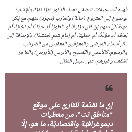
فهذه التسجيلات تتضمّن تعداد الذكور نفرًا نفرًا، والإشارة
بوضوح إلى المتزوّج (خانة) والعازب (مجرّد) منهم، مع ذِكر
مهنة كلّ منهم إنْ كان مزارعًا أو ناطورًا أم حدّادًا أم نجّارًا، أم
إمامًا، أم مؤذّنًا، أم خطيبًا، أم إمامَ شعرٍ (منشدًا)، بالإضافة إلى
ذكر أسماء المرضى والمعوّقين المعفيّين من الضرائب
والرسوم، كالأعمى والكسيح والأبرس (الأبرص) والعاجز
المُقعد، وغيرهم، على سبيل المثال.
إنّ ما نقدّمة للقارئ على موقع
“مناطق نت”، من معطيات
ديموغرافيّة واقتصاديّة، ما هو، إلّا