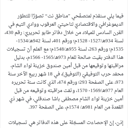
فيما يلي سنقدّم لمتصفّحي ”مناطق نت“ تصوّرًا للتطوّر
الديموغرافيّ والاقتصاديّ لناحيتيّ العرقوب ووادي التيم في
القرن السادس للميلاد من خلال دفاتر طابو تحريريّ: رقم 430،
لسنة 934هـ/1527- 1528م؛ ورقم 401، لسنة 942هـ/1534-
1535م؛ ورقم 263، لسنة 955هـ/1548م؛ مع العلم أنّ تسجيلات
هذا الدفتر بقيت صالحة للعام 973هـ/1565- 1566م، بدليل
مراقبتها وتوقيعها من قبل أمين صندوق خزينة لواء الشام،
محمّد حرب التوفيقيّ (التوفيق)، في 18 شهر ربيع الآخر سنة
973، على الصفحة 293؛ ورقم 474، الذي كانت سنة تحريره
العام 977هـ/1569- 1570، وتمّت مراقبته وتوقيعه من قبل
أمين خزينة لواء الشام مصطفى باشا صندقلي، في شهر ذي
القعدة من العام 981هـ/ 1574م، على الصفحة 397.
إذن، إنّ الإحصاءت المسجّلة على هذه الدفاتر هي تسجيلات