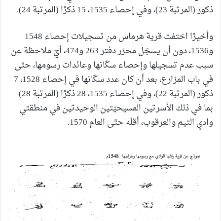
ذكور (المرتبة 23)، وفي إحصاء 1535، 15 ذكرًا (المرتبة 24).
وأخيرًا اختفت قرية هرماس من تسجيلات إحصاء 1548
و1536، دون أن يسجّل محرّر دفتر 263 و474، أيّ ملاحظة عن
سبب عدم تسجيلها وإحصاء سكّانها وعائدات رسومها، حتّى
في باب المزارع، بعد أن كان عدد سكّانها في إحصاء 1528، 7
ذكور (المرتبة 22)، وفي إحصاء 1535، 28 ذكرًا (المرتبة 28)
بما في ذلك الأسرتين المسيحيّتين الوحيدتين في منطقتي
وادي التيم والعرقوب، أقلّه حتّى العام 1570.