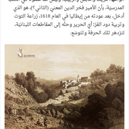
المدرسيّة، بأنّ الأمير فخر الدين المعنيّ (الثاني؟)، هو الذي
أدخل، بعد عودته من إيطاليا في العام 1618، زراعة التوت
وتربية دود القز،ّ أيّ الحرير وحلّه إلى المقاطعات اللبنانيّة،
لتزدهر تلك الحرفة وتتوسّع.