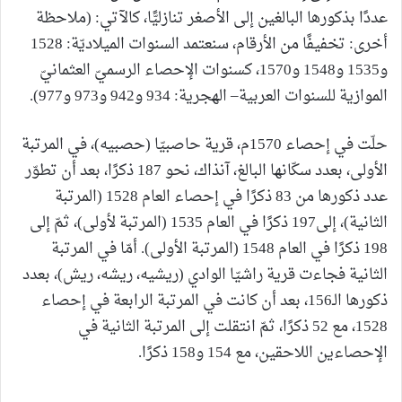
عددًا بذكورها البالغين إلى الأصغر تنازليًّا، كالآتي: (ملاحظة
أخرى: تخفيفًا من الأرقام، سنعتمد السنوات الميلاديّة: 1528
و1535 و1548 و1570، كسنوات الإحصاء الرسميّ العثمانيّ
الموازية للسنوات العربية– الهجرية: 934 و942 و973 و977).
حلّت في إحصاء 1570م، قرية حاصبيّا (حصبيه)، في المرتبة
الأولى، بعدد سكّانها البالغ، آنذاك، نحو 187 ذكرًا، بعد أن تطوّر
عدد ذكورها من 83 ذكرًا في إحصاء العام 1528 (المرتبة
الثانية)، إلى197 ذكرًا في العام 1535 (المرتبة لأولى)، ثمّ إلى
198 ذكرًا في العام 1548 (المرتبة الأولى). أمّا في المرتبة
الثانية فجاءت قرية راشيّا الوادي (ريشيه، ريشه، ريش)، بعدد
ذكورها الـ156، بعد أن كانت في المرتبة الرابعة في إحصاء
1528، مع 52 ذكرًا، ثمّ انتقلت إلى المرتبة الثانية في
الإحصاءين اللاحقين، مع 154 و158 ذكرًا.