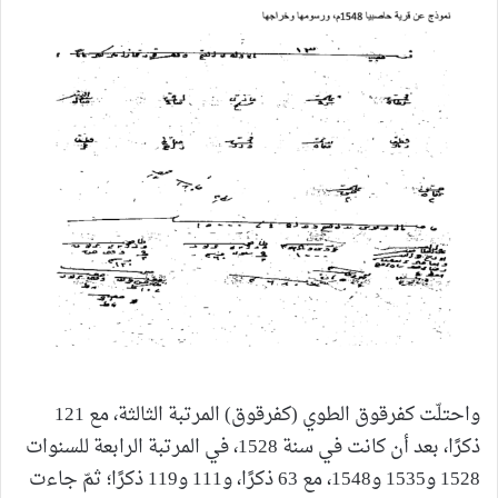
واحتلّت كفرقوق الطوي (كفرقوق) المرتبة الثالثة، مع 121
ذكرًا، بعد أن كانت في سنة 1528، في المرتبة الرابعة للسنوات
1528 و1535 و1548، مع 63 ذكرًا، و111 و119 ذكرًا؛ ثمّ جاءت