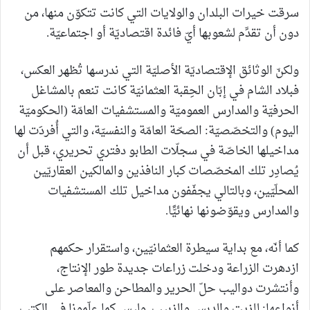
سرقت خيرات البلدان والولايات التي كانت تتكوّن منها، من
دون أن تقدِّم لشعوبها أيّ فائدة اقتصاديّة أو اجتماعيّة.
ولكنّ الوثائق الإقتصاديّة الأصليّة التي ندرسها تُظهر العكس،
فبلاد الشام في إبّان الحِقبة العثمانيّة كانت تنعم بالمشاغل
الحرفيّة والمدارس العموميّة والمستشفيات العامّة (الحكوميّة
اليوم) والتخصّصيّة: الصحّة العامّة والنفسيّة، والتي أُفردَت لها
مداخيلها الخاصّة في سجلّات الطابو دفتري تحريري، قبل أن
يُصادِر تلك المخصّصات كبار النافذين والمالكين العقاريّين
المحلّيّين، وبالتالي يجفّفون مداخيل تلك المستشفيات
والمدارس ويقوّضونها نهائيًّا.
كما أنّه، مع بداية سيطرة العثمانيّين، واستقرار حكمهم
ازدهرت الزراعة ودخلت زراعات جديدة طور الإنتاج،
وأنتشرت دواليب حلّ الحرير والمطاحن والمعاصر على
أنواعها: للزيت والدبس والزبيب. وليس كما علّمونا في الكتب