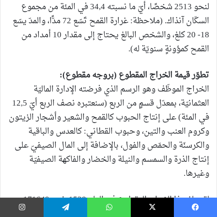
لنحو 2513 شخصًا، أيّ ما نسبته 34,4 في المئة من مجموع
السكّان آنذاك. (ملاحظة: غرارة القمح تَسَع 72 مدًّا، والمدّ يسَع
18- 20 كلغ، والشخص البالغ يحتاج إلى مقدار 10 أمداد من
القمح كمؤونةٍ سنويّة له).
تطوّر قيمة الخراج المقطوع (بروجه مقطوع):
الخراج الموظّف وهو الرسم الذي فرضته الإدارة الماليّة
العثمانيّة، بمعدّل قسمٍ من الربع (سنعتبره نصف الربع أيّ 12,5
في المئة) على إنتاج الحبوب كالقمح والشعير وأشجار الزيتون
وكروم العنب والتين، وحبوب القطاني: كالعدس والباقية
والكرسنّة والحمّص والفول، بالإضافة إلى المال الصيفيّ على
إنتاج الذرة والسمسم والنيلة والخضار والفاكهة الصيفيّة
وغيرها.
لقد بلغ هذا الخراج المقطوع في العام 1528، نحو 171649
أقجة، ما يعني أنّ قيمة الإنتاج كانت تقدّر بنحو 1373192
يسبوك
‫X
واتساب
تيلقرام
إنستغرام