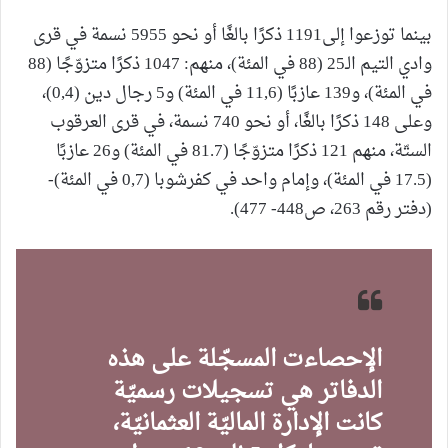
بينما توزعوا إلى1191 ذكرًا بالغًا أو نحو 5955 نسمة في قرى
وادي التيم الـ25 (88 في المئة)، منهم: 1047 ذكرًا متزوّجًا (88
في المئة)، و139 عازبًا (11,6 في المئة) و5 رجال دين (0,4)،
وعلى 148 ذكرًا بالغًا، أو نحو 740 نسمة، في قرى العرقوب
الستّة، منهم 121 ذكرًا متزوّجًا (81.7 في المئة) و26 عازبًا
(17.5 في المئة)، وإمام واحد في كفرشوبا (0,7 في المئة)-
(دفتر رقم 263، ص448- 477).
الإحصاءت المسجّلة على هذه
الدفاتر هي تسجيلات رسميّة
كانت الإدارة الماليّة العثمانيّة،