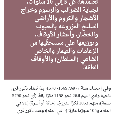
تعتمدها، كل 5 إلى 10 سنوات،
لجباية الضرائب والرسوم وخراج
الأشجار والكروم والأراضي
السليخ المزروعة بالحبوب
والخضار، وأعشار الأوقاف،
وتوزيعها على مستحقّيها من
الزعامات والتيمار والخاص
الشاهي (السلطان) والأوقاف
العامّة.
وفي إحصاء سنة 977هـ/ 1569- 1570، بلغ تعداد ذكور قرى
ناحية وادي التيم الـ26 نحو 1158 ذكرًا بالغًا (أيّ نحو 5790
نسمة)، منهم 1053 ذكرًا متزوّجًا (خانة أو أسرة) (91 في
المئة)، و105 مجرّدا عازبًا (9 في المئة)؛ وعدد ذكور قرى