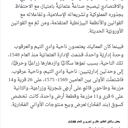
والاقتصاديّ ليصبح صناعةً عثمانيّةً بامتياز، مع الاحتفاظ
بجذوره المملوكيّة وتشريعاته الإسلاميّة، وتفاعلاته مع
القوانين والأنظمة البيزنطيّة المتقدّمة، ومن ثمّ مع القوانين
الأوروبّيّة الحديثة.
فبينما كان المماليك يعتمدون ناحية وادي التيم والعرقوب
وحدة إداريّة واحدة، قسّمت الإدارة العثمانيّة منذ العام 1548،
تلك الناحية، بسبب نموّها سكّانيًّا وازدهارها زراعيًّا وحرفيًّا،
إلى وحدتين إداريّتيين: ناحية وادي التيم، وناحية عرقوب.
فاشتملَت الأولى بين العامين 1569- 1575، على 26 قرية و14
مزرعة وطاحونٍ قائمٍ على أرضٍ شجريّة وزراعيّة، والثانية
على 6 قرى و11 مزرعة وقطعة أرض واحدة، كانت تخصّص
كسوق (بند الفخّار) لعرض وبيع منتوجات الأواني الفخّاريّة.