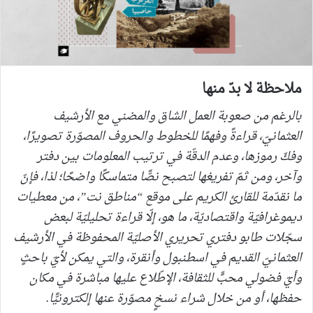
ملاحظة لا بدّ منها
بالرغم من صعوبة العمل الشاق والمضني مع الأرشيف
العثمانيّ، قراءةً وفهمًا للخطوط والحروف المصوّرة تصويرًا،
وفكّ رموزها، وعدم الدقّة في ترتيب المعلومات بين دفتر
وآخر، ومن ثمّ تفريغها لتصبح نصًّا متماسكًا واضحًا؛ لذا، فإنّ
ما نقدّمة للقارئ الكريم على موقع “مناطق نت”، من معطيات
ديموغرافيّة واقتصاديّة، ما هو، إلّا قراءة تحليليّة لبعض
سجّلات طابو دفتري تحريري الأصليّة المحفوظة في الأرشيف
العثمانيّ القديم في اسطنبول وأنقرة، والتي يمكن لأيّ باحثٍ
وأيّ فضولي محبٍّ للثقافة، الإطّلاع عليها مباشرة في مكان
حفظها، أو من خلال شراء نسخٍ مصوّرة عنها إلكترونيًّا.