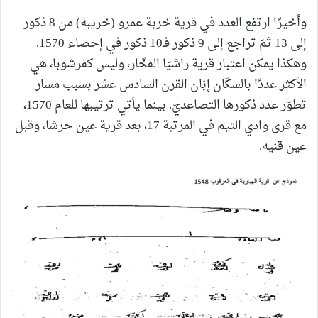
وأخيرًا ارتفع العدد في قرية خربة عمرو (خريبة) من 8 ذكور
إلى 13 ثمّ تراجع إلى 9 ذكور فـ10 ذكور في إحصاء 1570.
وهكذا يمكن اعتبار قرية راشيّا الفخّار، وليس كفرشوبا، هي
الأكثر عددًا بالسكّان إبّان القرن السادس عشر بسبب مسار
تطوّر عدد ذكورها التصاعديّ. بينما يأتي ترتيبها للعام 1570،
مع قرى وادي التيم في المرتبة 17، بعد قرية عين حرشا، وقبل
عين قنيه.