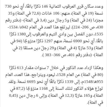
وعدد سكّان قرى العرقوب الثمانية 146 ذكرًا بالغًا، أيّ نحو 730
نسمة (19 في المئة)، منهم: 106 خانات (72,6 في المئة) و35
مجرّدا (24 في المئة) و5 رجال دين (3,4 في المئة)- (دفتر رقم
430، ص 206- 224). ليرتفع هذا العدد في العام 942ه/ 1534-
1535، دون الفصل بين وادي التيم والعرقوب إلى1380 ذكرًا
بالغًا، أيّ نحو 6900 نسمة، منهم 1297 ذكرًا متزوجًا (94 في
المئة) و53 عازبًا (4 في المئة) و29 رجلَ دين مسلمًا (2 في
المئة)- (دفتر رقم 401، ص 366- 383 ).
وهكذا ازداد عدد الذكور في خلال 7 سنوات مقدار 613 ذكرًا
(80 في المئة) عن العام 1528، ليعود ويتراجع، هذا العدد، العام
955هـ/1548م، إلى 1339 ذكرًا بالغًا أيّ نحو 6695 نسمة. ولقد
توزّع هؤلاء الذكور لتلك السنة إلى 1168 متزوّجًا (87,2 في
المئة)، و165 عازبًا (12,3 في المئة)، وإلى 6 رجال دين (0,45
في المئة).