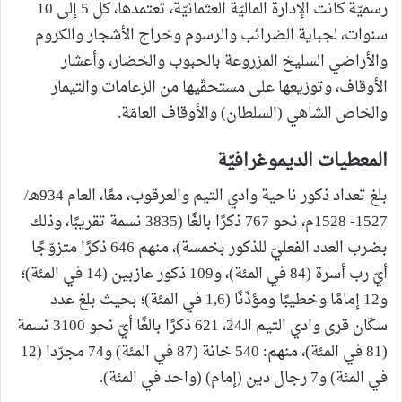
رسميّة كانت الإدارة الماليّة العثمانيّة، تعتمدها، كل 5 إلى 10
سنوات، لجباية الضرائب والرسوم وخراج الأشجار والكروم
والأراضي السليخ المزروعة بالحبوب والخضار، وأعشار
الأوقاف، وتوزيعها على مستحقّيها من الزعامات والتيمار
والخاص الشاهي (السلطان) والأوقاف العامّة.
المعطيات الديموغرافيّة
بلغ تعداد ذكور ناحية وادي التيم والعرقوب، معًا، العام 934هـ/
1527- 1528م، نحو 767 ذكرًا بالغًا (3835 نسمة تقريبًا، وذلك
بضرب العدد الفعليّ للذكور بخمسة)، منهم 646 ذكرًا متزوّجًا
أيّ رب أسرة (84 في المئة)، و109 ذكور عازبين (14 في المئة)؛
و12 إمامًا وخطيبًا ومؤذّنًا (1,6 في المئة)؛ بحيث بلغ عدد
سكّان قرى وادي التيم الـ24، 621 ذكرًا بالغًا أيّ نحو 3100 نسمة
(81 في المئة)، منهم: 540 خانة (87 في المئة) و74 مجرّدا (12
في المئة) و7 رجال دين (إمام) (واحد في المئة).