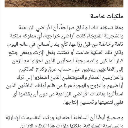
ملكيات خاصة
وممّا تسجّله تلك الوثائق صراحةً، أنّ الأراضي الزراعيّة
والشجريّة المُنتِجَة، كانت أراضيَ خراجيّة، أيّ مملوكة ملكيّة
تامّة وخاصّة من قبل زرّاعها، كأيّ بلد رأسماليّ في عالم اليوم.
ولكنّ تلك الملكيّة ضاعت أو تفتّتت بفعل الإرث، وبفعل جشع
كبار المالكين والتيمارجيّة المحلّيّين الذين تحوّلوا مع الزمن
إلى إقطاعيّين ريعيّين على حساب عرق وكدح المالكين
والمزارعين الصغار والمتوسّطين الذين اضطرّوا إلى ترك
أراضيهم والنزوح والهجرة هربًا من ظلم أولئك النافذين الذين
استأثروا بعائدات الأراضي الزراعيّة من دون أن يقدّموا أيّ
فلسٍ لتنميتها وتحسين إنتاجها.
وصحيحٌ أيضًا أنّ السلطنة العثمانيّة ورثت التقسيمات الإداريّة
والسياسيّة المملوكيّة، ولكنّها طوّرت هذا النظام الإداريّ