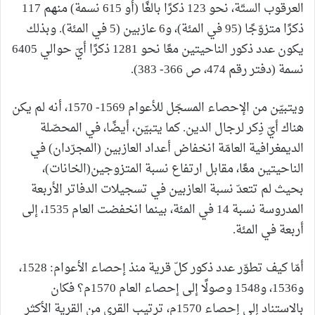
العرقوب الستّة، نحو 123 ذكرًا بالغًا (أو 615 نسمة) منهم 117
ذكرًا متزوّجًا (95 في المئة)، و6 عازبين (5 في المئة). وبذلك
يكون عدد ذكور الناحيتين معًا نحو 1281 ذكرًا أيّ حوالي 6405
نسمة (دفتر رقم 474، ص 366- 383).
ويتبيّن من الإحصاء المسجّل للأعوام 1569- 1570، أنه لم يكن
هناك أيّ ذِكر لرجال الدين. كما يتبيّن، أيضًا، في المحصّلة
الديمغرافية العامّة انخفاض أعداد العازبين (المجرّدان) في
الناحيتين معًا، مقابل ارتفاع نسبة المتزوجين(الخانات)،
بحيث لم تتعدّ نسبة العازبين في تسجيلات الدفاتر الأربعة
المدروسة نسبة 14 في المئة، بينما انخفضت العام 1535، إلى
أربعة في المئة.
أمّا كيف تطوّر عدد ذكور كلّ قرية منذ إحصاء الأعوام: 1528،
و1536، و1548 وصولًا إلى إحصاء العام 1570م؟ فكان
بالاستناد إلى إحصاء 1570م، ترتيب القرى من القرية الأكثر