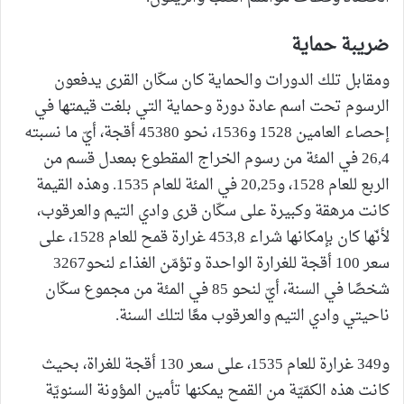
ضريبة حماية
ومقابل تلك الدورات والحماية كان سكّان القرى يدفعون
الرسوم تحت اسم عادة دورة وحماية التي بلغت قيمتها في
إحصاء العامين 1528 و1536، نحو 45380 أقجة، أيّ ما نسبته
26,4 في المئة من رسوم الخراج المقطوع بمعدل قسم من
الربع للعام 1528، و20,25 في المئة للعام 1535. وهذه القيمة
كانت مرهقة وكبيرة على سكّان قرى وادي التيم والعرقوب،
لأنّها كان بإمكانها شراء 453,8 غرارة قمح للعام 1528، على
سعر 100 أقجة للغرارة الواحدة وتؤمّن الغذاء لنحو3267
شخصًا في السنة، أيّ لنحو 85 في المئة من مجموع سكّان
ناحيتي وادي التيم والعرقوب معًا لتلك السنة.
و349 غرارة للعام 1535، على سعر 130 أقجة للغراة، بحيث
كانت هذه الكمّيّة من القمح يمكنها تأمين المؤونة السنويّة