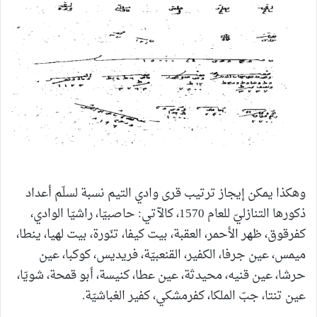
وهكذا يمكن إيجاز ترتيب قرى وادي التيم نسبة لسلّم أعداد
ذكورها التنازليّ للعام 1570، كالآتي: حاصبيّا، راشيّا الوادي،
كفرقوق، ظهر الأحمر، العقبة، بيت كيفا، تنّورة، بيت لهيا، ينطا،
ميمس، عين جرفا، الكفير، القنعبيّة، فريديس، كوكبا، عين
حرشا، عين قنيه، محيدثة، عين عطا، كنيسة، أبو قمحة، شويّا،
عين تنتا، جبّ الملكا، كفرمشكي، كفير الغباشيّة.