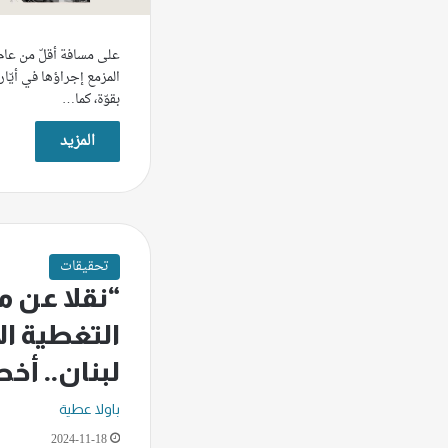
على مسافة أقلّ من عام 
بقوّة، كما…
المزيد
تحقيقات
“نقلا عن م
التغطية ال
لبنان.. أخط
باولا عطية
2024-11-18