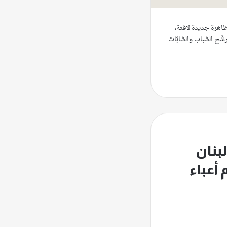
 ظاهرة جديدة لافتة،
شّح الشباب والشابّات
بنان
أعباء