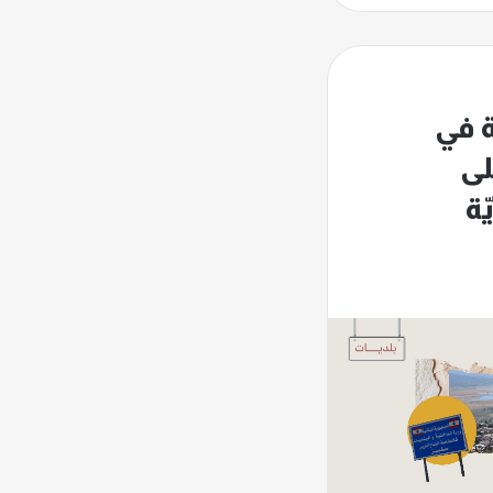
ة في
لى
ّة