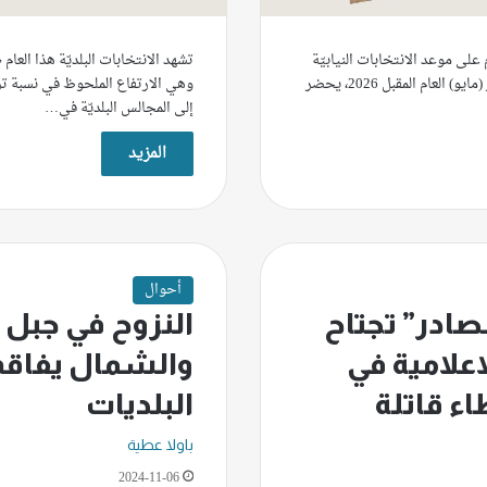
على موعد الانتخابات النيابيّة
تشهد الانتخابات البلديّة هذا العام
المزمع إجراؤها في أيّار (مايو) العام المقبل 2026، يحضر
وهي الارتفاع الملحوظ في نسبة تر
إلى المجالس البلديّة في…
المزيد
أحوال
صادر” تجتاح
النزوح في جبل ل
اعلامية في
والشمال يفاقم 
اء قاتلة
البلديات
باولا عطية
2024-11-06