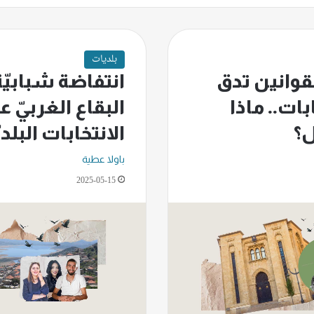
بلديات
قوانين تدق
انتفاضة شبابيّ
بات.. ماذا
البقاع الغربيّ ع
ل؟
الانتخابات البلدي
باولا عطية
2025-05-15