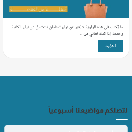
ما يُكتب في هذه الزاوية لا يُعبّر عن آراء ”مناطق نت“، بل عن آراء الكاتبة
وحدها. إذا كنتَ تعاني من…
المزيد
لتصلكم مواضيعنا أسبوعياً