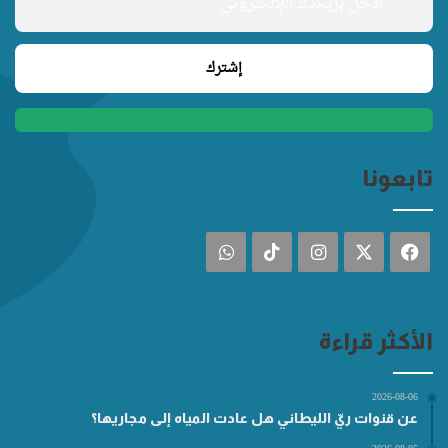
تابعونا
فيسبوك
‫X
انستقرام
‫TikTok
واتساب
الأكثر قراءة
2026-08-06
عن قنوات ريّ الليطاني هل عادت المياه إلى مجاريها؟