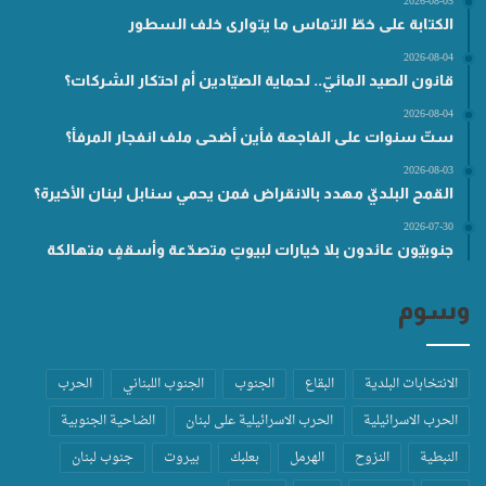
2026-08-05
الكتابة على خطّ التماس ما يتوارى خلف السطور
2026-08-04
قانون الصيد المائيّ.. لحماية الصيّادين أم احتكار الشركات؟
2026-08-04
ستّ سنوات على الفاجعة فأين أضحى ملف انفجار المرفأ؟
2026-08-03
القمح البلديّ مهدد بالانقراض فمن يحمي سنابل لبنان الأخيرة؟
2026-07-30
جنوبيّون عائدون بلا خيارات لبيوتٍ متصدّعة وأسقفٍ متهالكة
وسوم
الانتخابات البلدية
البقاع
الجنوب
الجنوب اللبناني
الحرب
الحرب الاسرائيلية
الحرب الاسرائيلية على لبنان
الضاحية الجنوبية
النبطية
النزوح
الهرمل
بعلبك
بيروت
جنوب لبنان