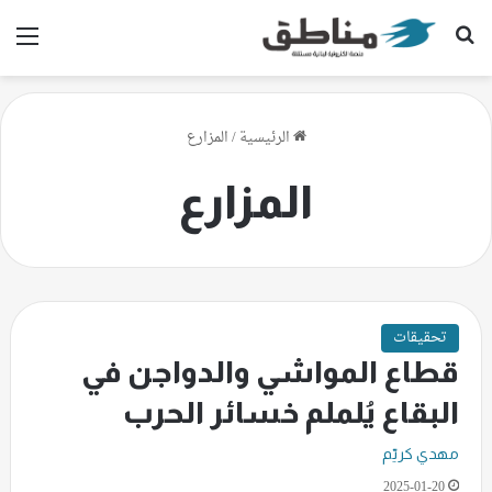
بحث عن
الق
الرئيسية
/
المزارع
المزارع
تحقيقات
قطاع المواشي والدواجن في
البقاع يُلملم خسائر الحرب
مهدي كريّم
2025-01-20