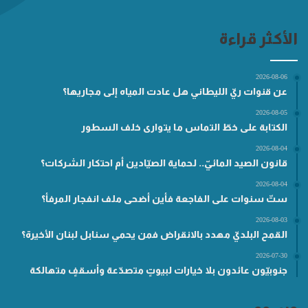
الأكثر قراءة
2026-08-06
عن قنوات ريّ الليطاني هل عادت المياه إلى مجاريها؟
2026-08-05
الكتابة على خطّ التماس ما يتوارى خلف السطور
2026-08-04
قانون الصيد المائيّ.. لحماية الصيّادين أم احتكار الشركات؟
2026-08-04
ستّ سنوات على الفاجعة فأين أضحى ملف انفجار المرفأ؟
2026-08-03
القمح البلديّ مهدد بالانقراض فمن يحمي سنابل لبنان الأخيرة؟
2026-07-30
جنوبيّون عائدون بلا خيارات لبيوتٍ متصدّعة وأسقفٍ متهالكة