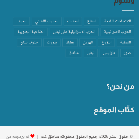
وسوم
الانتخابات البلدية
البقاع
الجنوب
الجنوب اللبناني
الحرب
الحرب الاسرائيلية
الحرب الاسرائيلية على لبنان
الضاحية الجنوبية
النبطية
النزوح
الهرمل
بعلبك
بيروت
جنوب لبنان
صور
طرابلس
لبنان
مناطق
من نحن؟
كتّاب الموقع
© حقوق النشر 2026، جميع الحقوق محفوظة مناطق .نت |
تم برمجته من