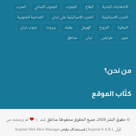
الانتخابات البلدية
البقاع
الجنوب
الجنوب اللبناني
الحرب
الحرب الاسرائيلية
الحرب الاسرائيلية على لبنان
الضاحية الجنوبية
النبطية
النزوح
الهرمل
بعلبك
بيروت
جنوب لبنان
صور
طرابلس
لبنان
مناطق
من نحن؟
كتّاب الموقع
© حقوق النشر 2026، جميع الحقوق محفوظة مناطق .نت |
تم برمجته من
قِبل Inspiral S.A.R.L
| مُستضاف بفخر
Inspiral Web Host Manager