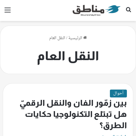
بحث عن
الق
الرئيسية
/
النقل العام
النقل العام
أحوال
بين زمّور الفان والنقل الرقميّ
هل تبتلع التكنولوجيا حكايات
الطرق؟