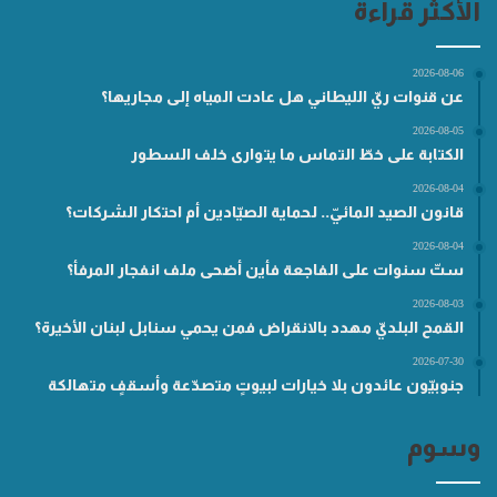
الأكثر قراءة
2026-08-06
عن قنوات ريّ الليطاني هل عادت المياه إلى مجاريها؟
2026-08-05
الكتابة على خطّ التماس ما يتوارى خلف السطور
2026-08-04
قانون الصيد المائيّ.. لحماية الصيّادين أم احتكار الشركات؟
2026-08-04
ستّ سنوات على الفاجعة فأين أضحى ملف انفجار المرفأ؟
2026-08-03
القمح البلديّ مهدد بالانقراض فمن يحمي سنابل لبنان الأخيرة؟
2026-07-30
جنوبيّون عائدون بلا خيارات لبيوتٍ متصدّعة وأسقفٍ متهالكة
وسوم