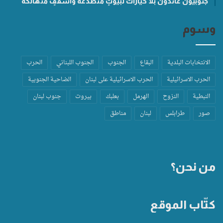
جنوبيّون عائدون بلا خيارات لبيوتٍ متصدّعة وأسقفٍ متهالكة
وسوم
الانتخابات البلدية
البقاع
الجنوب
الجنوب اللبناني
الحرب
الحرب الاسرائيلية
الحرب الاسرائيلية على لبنان
الضاحية الجنوبية
النبطية
النزوح
الهرمل
بعلبك
بيروت
جنوب لبنان
صور
طرابلس
لبنان
مناطق
من نحن؟
كتّاب الموقع