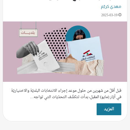
مهدي كريّم
2025-03-19
قبل أقلّ من شهرين من حلول موعد إجراء الانتخابات البلديّة والاختياريّة
في أيّار (مايو) المقبل، بدأت تتكشّف التحدّيات التي تواجه…
المزيد