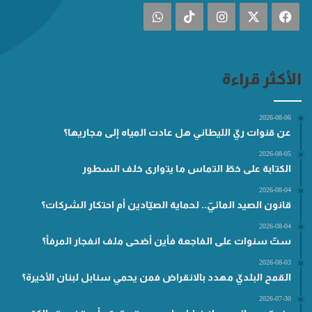
فيسبوك
‫X
انستقرام
‫TikTok
واتساب
الأكثر قراءة
2026-08-06
عن قنوات ريّ الليطاني هل عادت المياه إلى مجاريها؟
2026-08-05
الكتابة على خطّ التماس ما يتوارى خلف السطور
2026-08-04
قانون الصيد المائيّ.. لحماية الصيّادين أم احتكار الشركات؟
2026-08-04
ستّ سنوات على الفاجعة فأين أضحى ملف انفجار المرفأ؟
2026-08-03
القمح البلديّ مهدد بالانقراض فمن يحمي سنابل لبنان الأخيرة؟
2026-07-30