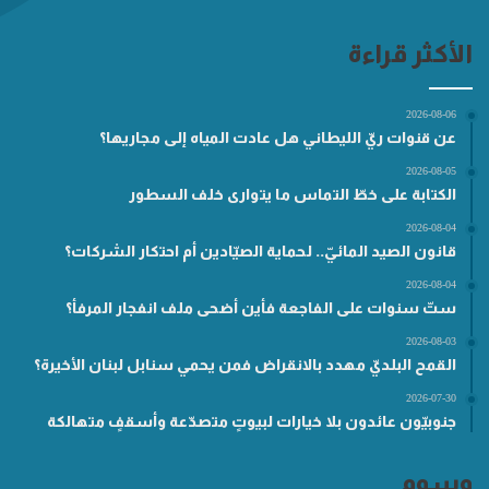
الأكثر قراءة
2026-08-06
عن قنوات ريّ الليطاني هل عادت المياه إلى مجاريها؟
2026-08-05
الكتابة على خطّ التماس ما يتوارى خلف السطور
2026-08-04
قانون الصيد المائيّ.. لحماية الصيّادين أم احتكار الشركات؟
2026-08-04
ستّ سنوات على الفاجعة فأين أضحى ملف انفجار المرفأ؟
2026-08-03
القمح البلديّ مهدد بالانقراض فمن يحمي سنابل لبنان الأخيرة؟
2026-07-30
جنوبيّون عائدون بلا خيارات لبيوتٍ متصدّعة وأسقفٍ متهالكة
وسوم