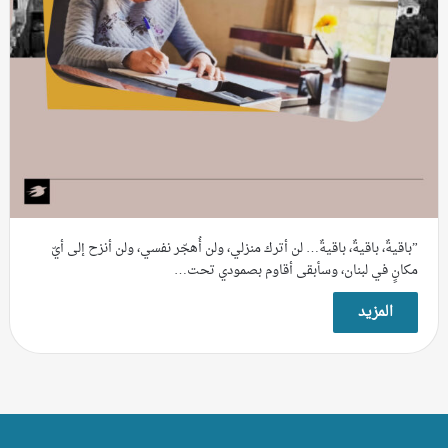
”باقيةٌ، باقيةٌ، باقيةٌ… لن أترك منزلي، ولن أُهجّر نفسي، ولن أنزح إلى أيّ
مكانٍ في لبنان، وسأبقى أقاوم بصمودي تحت…
المزيد