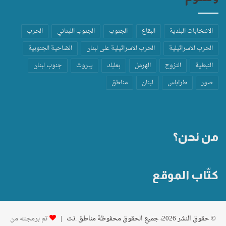
الانتخابات البلدية
البقاع
الجنوب
الجنوب اللبناني
الحرب
الحرب الاسرائيلية
الحرب الاسرائيلية على لبنان
الضاحية الجنوبية
النبطية
النزوح
الهرمل
بعلبك
بيروت
جنوب لبنان
صور
طرابلس
لبنان
مناطق
من نحن؟
كتّاب الموقع
© حقوق النشر 2026، جميع الحقوق محفوظة مناطق .نت |
تم برمجته من