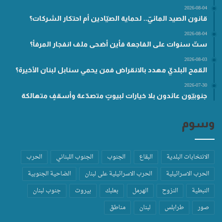
2026-08-04
قانون الصيد المائيّ.. لحماية الصيّادين أم احتكار الشركات؟
2026-08-04
ستّ سنوات على الفاجعة فأين أضحى ملف انفجار المرفأ؟
2026-08-03
القمح البلديّ مهدد بالانقراض فمن يحمي سنابل لبنان الأخيرة؟
2026-07-30
جنوبيّون عائدون بلا خيارات لبيوتٍ متصدّعة وأسقفٍ متهالكة
وسوم
الانتخابات البلدية
البقاع
الجنوب
الجنوب اللبناني
الحرب
الحرب الاسرائيلية
الحرب الاسرائيلية على لبنان
الضاحية الجنوبية
النبطية
النزوح
الهرمل
بعلبك
بيروت
جنوب لبنان
صور
طرابلس
لبنان
مناطق