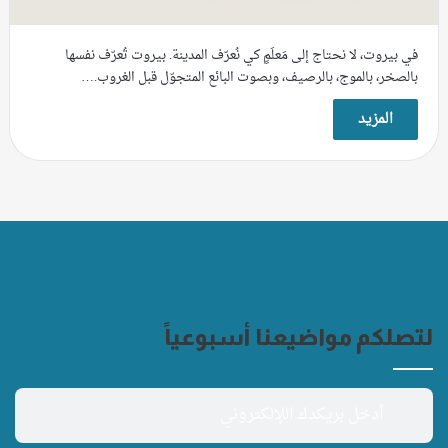
في بيروت، لا نحتاج إلى مَعلَمٍ كي نُعرّف المدينة. بيروت تُعرّف نفسها
بالصخر، بالموج، بالرصيف، وبصوت البائع المتجوّل قبل الغروب.…
المزيد
لتصلكم مواضيعنا أسبوعياً