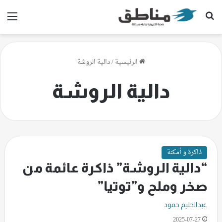
بحث عن
الق
الرئيسية
/
دالية الروشة
دالية الروشة
ذاكرة و أمكنة
“دالية الروشة” ذاكرة عائمة من
صخر وملح و”توتيا”
عبدالحليم حمود
2025-07-27