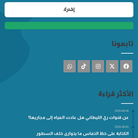
تابعونا
فيسبوك
‫X
انستقرام
‫TikTok
واتساب
الأكثر قراءة
2026-08-06
عن قنوات ريّ الليطاني هل عادت المياه إلى مجاريها؟
2026-08-05
الكتابة على خطّ التماس ما يتوارى خلف السطور