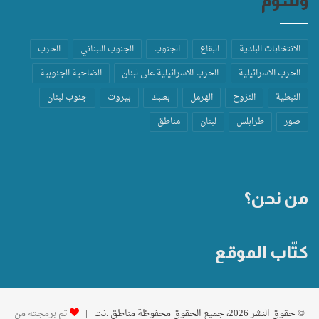
وسوم
الانتخابات البلدية
البقاع
الجنوب
الجنوب اللبناني
الحرب
الحرب الاسرائيلية
الحرب الاسرائيلية على لبنان
الضاحية الجنوبية
النبطية
النزوح
الهرمل
بعلبك
بيروت
جنوب لبنان
صور
طرابلس
لبنان
مناطق
من نحن؟
كتّاب الموقع
© حقوق النشر 2026، جميع الحقوق محفوظة مناطق .نت |
تم برمجته من