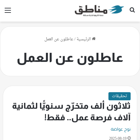
بحث عن
الق
الرئيسية
/
عاطلون عن العمل
عاطلون عن العمل
تحقيقات
ثلاثون ألف متخرّج سنويًّا لثمانية
آلاف فرصة عمل.. فقط!
نوح عواضة
2025-08-19