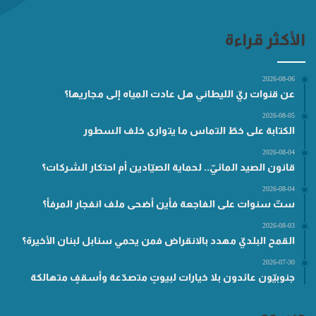
الأكثر قراءة
2026-08-06
عن قنوات ريّ الليطاني هل عادت المياه إلى مجاريها؟
2026-08-05
الكتابة على خطّ التماس ما يتوارى خلف السطور
2026-08-04
قانون الصيد المائيّ.. لحماية الصيّادين أم احتكار الشركات؟
2026-08-04
ستّ سنوات على الفاجعة فأين أضحى ملف انفجار المرفأ؟
2026-08-03
القمح البلديّ مهدد بالانقراض فمن يحمي سنابل لبنان الأخيرة؟
2026-07-30
جنوبيّون عائدون بلا خيارات لبيوتٍ متصدّعة وأسقفٍ متهالكة