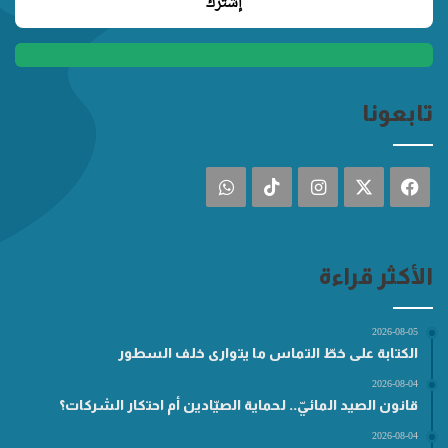
تابعونا
فيسبوك
‫X
انستقرام
‫TikTok
واتساب
الأكثر قراءة
2026-08-05
الكتابة على خطّ التماس ما يتوارى خلف السطور
2026-08-04
قانون الصيد المائيّ.. لحماية الصيّادين أم احتكار الشركات؟
2026-08-04