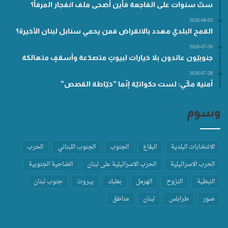
ستّ سنوات على الفاجعة فأين أضحى ملف انفجار المرفأ؟
2026-08-03
القمح البلديّ مهدد بالانقراض فمن يحمي سنابل لبنان الأخيرة؟
2026-07-30
جنوبيّون عائدون بلا خيارات لبيوتٍ متصدّعة وأسقفٍ متهالكة
2026-07-28
أمنية مكّي: لست حكواتيّة إنّما “خيّاطة القصص”
وسوم
الانتخابات البلدية
البقاع
الجنوب
الجنوب اللبناني
الحرب
الحرب الاسرائيلية
الحرب الاسرائيلية على لبنان
الضاحية الجنوبية
النبطية
النزوح
الهرمل
بعلبك
بيروت
جنوب لبنان
صور
طرابلس
لبنان
مناطق