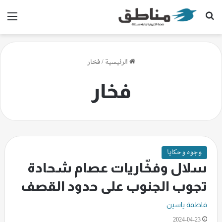
بحث عن
الق
الرئيسية
/
فخار
فخار
وجوه وحكايا
سلال وفخّاريات عصام شحادة
تجوب الجنوب على حدود القصف
فاطمة ياسين
2024-04-23