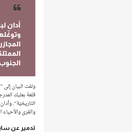
أدان لب
وتوغّلها
المجازر
الممتلك
الجنوب
ولفت البيان إلى ”
قلعة بعلبك المدرج
التاريخيّة“. وأدان
والقرى والأحياء الم
تدمير عن سابق