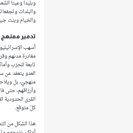
وبليدا وعيتا الشع
والبلدات وتجمّعات
والخيام وبنت جبي
تدمير ممنهج ل
أسهب الإسرائيليون
مغادرة مدنهم وقرا
تابعة للحزب وأماك
العدو يتعمّد عن 
منهجيّ، بل ويلاح
وأرزاقهم، حتى فا
القرى الحدودية ال
كلّ متوقع.
هذا الشكل من التد
أماكن نزوحهم وتد