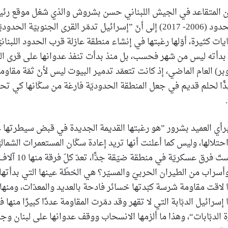
كن المتقاعد في الجيش اللبناني حسن بشروش والذي شغل موقع رئي
اللبناني لترسيم الحدود (2006- 2017) إلى أنّ ”إسرائيل تدمّر القرى الجنوبيّة
ات كثيرة، أوّلها رغبتها في إنشاء منطقة عازلة قرب الحدود اللبنان
ج بدأته ليس من شهر فحسب، بل منذ بدأت تنفذ عدوانها على قرى ا
بر) العام الماضي، إذ كانت تتعمّد تدمير البيوت ليس لأنّ ثمّة مقاومين
ذًا لحلم قديم في جعل المنطقة الحدوديّة فارغة من سكّانها كي ت
 برأي العميد بشرور ”هو رغبتها القديمة الجديدة في قبض سيطرتها
تلالها، وليس كما أعلنت أنها تريد إعادة سكّان المستعمرات الشماليّ
وإلّا لماذا حشدت ستّ فرق
لاقت مقاومة شرسة كبّدتها خسائر فادحة بالعديد والمعدّات، ومنها دب
إسرائيل الدبّابة التي لا تقهر وقد دمّرت المقاومة عددًا كبيرًا منها