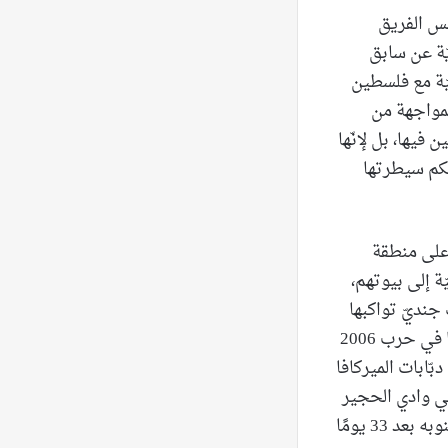
س الفريق
 الحدوديّة عن سابق
يّة مع فلسطين
لمواجهة من
 فيها، بل لإنّها
حكم سيطرتها
 على منطقة
ة إلى بيوتهم،
 عسكريّة في منطقة ضيّقة جدًّا، تعدّ كلّ فرقة منها 10 آلاف جنديّ تواكبها
مدرّعات ودبّابات وأسراب من الطيران الحربيّ والمسيّر؟ هي الخطّة عينها التي بدأتها في حرب 2006
ّابات الميركافا
 في وادي الحجير
التي سمّيت ”مقبرة الدبّابات“، وهذا ما ألزمها الانسحاب ووقف عدوانها على لبنان وجنوبه بعد 33 يومًا