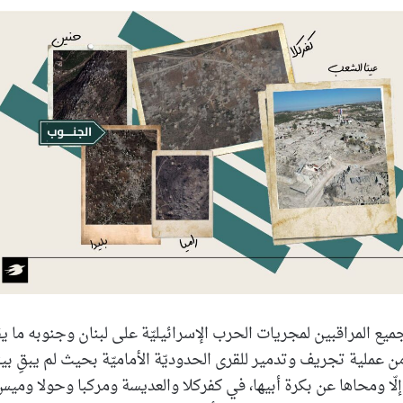
بريدا
إلكترونيا
ميع المراقبين لمجريات الحرب الإسرائيليّة على لبنان وجنوبه ما 
من عملية تجريف وتدمير للقرى الحدوديّة الأماميّة بحيث لم يبقِ بيتً
إلّا ومحاها عن بكرة أبيها، في كفركلا والعديسة ومركبا وحولا وم