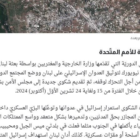
وبعده
 للأمم المتّحدة
لدوريّة التي تقدّمها وزارة الخارجيّة والمغتربين بواسطة بعثة لبنان
 نيويورك لتوثيق العدوان الإسرائيليّ على لبنان ووضع المجتمع الد
 من أجل التحرّك لوقفه، تمّ تقديم شكوى جديدة إلى مجلس الأمن ب
لغاية 24 تشرين الأوّل (أكتوبر) 2024.
 الشكوى استمرار إسرائيل في عدوانها وتوغّلها البرّيّ العسكريّ داخ
ن المجازر بحقّ المدنيّين، وتدميرها بشكل متعمّد وواسع الممتلكات ال
ء بأكملها في الجنوب مثلما فعلت في بلدتيّ ميس الجبل ومحيبيب،
سلحة أو مقرّات عسكريّة. كذلك أدان لبنان استهداف إسرائيل ال