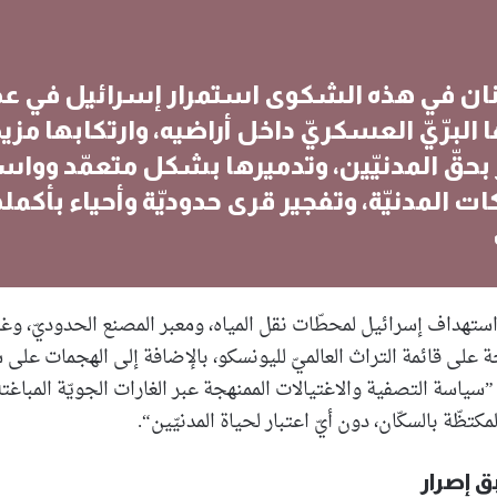
نان في هذه الشكوى استمرار إسرائيل في عد
 البرّيّ العسكريّ داخل أراضيه، وارتكابها مزيد
 بحقّ المدنيّين، وتدميرها بشكل متعمّد وواس
ات المدنيّة، وتفجير قرى حدوديّة وأحياء بأكمل
استهداف إسرائيل لمحطّات نقل المياه، ومعبر المصنع الحدوديّ، وغ
ة على قائمة التراث العالميّ لليونسكو، بالإضافة إلى الهجمات على 
 ”سياسة التصفية والاغتيالات الممنهجة عبر الغارات الجويّة المباغت
كتظّة بالسكّان، دون أيّ اعتبار لحياة المدنيّين“.
 إصرار