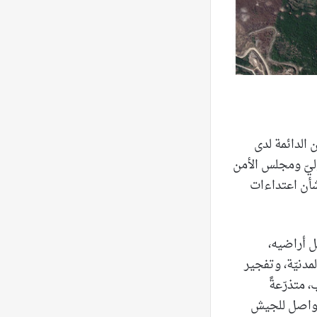
 الدائمة لدى
وليّ ومجلس الأمن
شأن اعتداءات
ل أراضيه،
مدنيّة، وتفجير
 متذرّعةً
متواصل للجيش