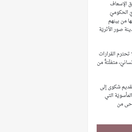
رق الإسعاف
ّ الحكوميّ
ها من بينهم
ينة صور الأثريّة
ا تحترم القرارات
سانيّ، متفلّتةً من
”تقديم شكوى إلى
مأسويّة التي
رحى من