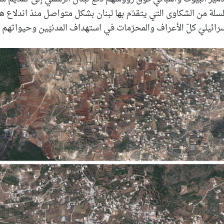
لة من الشكاوى التي يتقدّم بها لبنان بشكل متواصل منذ اندلاع ه
رائيليّ كلّ الأعراف والمحرّمات في استهداف المدنيّين وحيواتهم