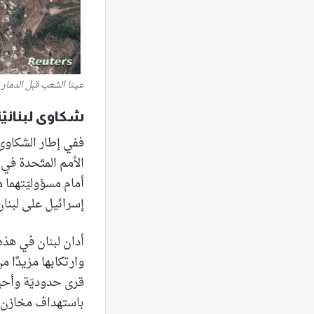
عيتا الشعب قبل الدمار 
شكاوى لبنانيّة
ففي إطار الشكاوى ا
الأمم المتّحدة في
أمام مسؤوليّتهما
إسرائيل على لبنان خلال الفترة من 15 و
أدان لبنان في هذه
وارتكابها مزيدًا م
قرى حدوديّة وأحيا
باستهداف مخازن أ