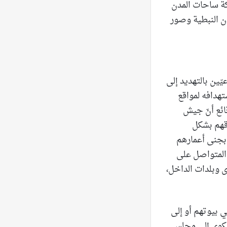
اكة ساحات المدن
دن النبطية وصور
ّين بالتهديد إلى
هدافه لمواقع
ائع أنّ جيش
قهم بشكل
بجنى أعمارهم
 المتواصل على
ى وبلدات الداخل،
ي بيوتهم أو إلى
 شكوى إلى مجلس