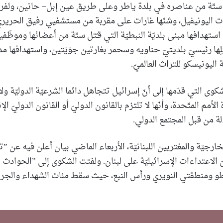
ُتل ستّة من عناصره في بلدة ياطر وعلى طريق عين إبل– حانين، ولف
ت اليونيفيل، وشنّها غارات على مقربة من مستشفيي رفيق الحريري
ستهدافها مبنى بلديّة النبطيّة التي قـُتل ستّة من أعضائها وموظّفي
لِها رئيسيّ بلديتيّ حناويه وسحمر بغارتين جوّيّتين، واستهدافها مد
اليونيسكو للتراث العالميّ.
كوى التي قدّمها إلى أنّ إسرائيل تتجاهل دائما الشرعيّة الدوليّة ول
أمم المتّحدة، وأنّها لا تلتزم بالقانون الدوليّ أو القانون الدوليّ الإن
ة من قبل المجتمع الدولي.
ارجيّة والمغتربين اللبنانيّة، الأربعاء الماضي بيان أعلن فيه عن 
لاعتداءات الإسرائيليّة على لبنان. ولفتت الشكوى إلى ”الحوادث ال
طو ومنطقتي النويري ورأس النبع، حيث سقط مئات الشهداء والج