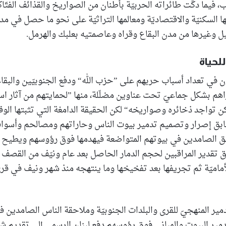
ب، فيما دكّت طائراته الحربيّة بأطنان من الصواريخ والقذائف الفتّ
ها السكنيّة والاقتصاديّة ومعالمها التراثيّة على نحو ما حصل في م
ل وغيرها من مدن البقاع وقراه وعاصمتيه بعلبك والهرمل.
لحياة
 في تعداد أسباب حربهم على ”حزب الله“ ودفع الجنوبيّين والبقاعي
هم بشكل جماعيّ تحت عناوين مضلّلة، منها ”لحمايتهم من آثار است
ن تواجد ذخائره وصواريخه“ لكن الحقيقة الدامغة التي تثبتها الوق
سابق إصرار وتصميم تدمير بيوت الناس وحاراتهم ومصالحم وأسوا
ق الصامدين في بيوتهم المتواضعة فيهدمها فوق رؤوسهم ويطيح 
ق تقدير المراقبين لحجم الدمار الحاصل بعد عام ونيّف من القصف
أماميّة ثم تجريفها بعد تفخيخها وما ينتهجه منذ شهر ونيف في قر
مير المنهجيّ للقرى والبلدات الجنوبيّة وملاحقة الناس الصامدين ف
مير البيوت والمباني فوق رؤوسهم دفع لبنان الرسمي إلى تقديم