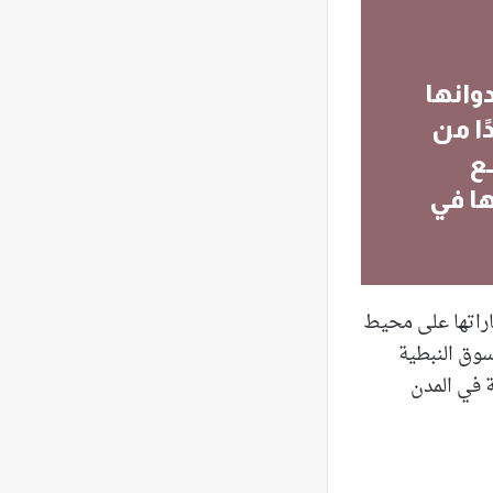
وانها
ًا من
ع
ها في
اراتها على محيط
سوق النبطية
ة في المدن