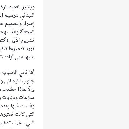
ويشير العميد الر
إصرار وتصميم لغاي
المحتلّة وهذا نه
تشرين الأوّل (أكتو
تريد تدميرها تنفي
عليها متى أرادت“.
أمّا ثاني الأسباب
جنوب الليطاني واح
وفشلت فيها بعدما 
التي كانت تعتبرها 