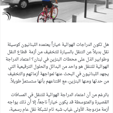
هل تكون الدراجات الهوائية خياراً يعتمده اللبنانيون كوسيلة
نقل بديلاً عن التنقل بالسيارة للتخفيف من أزمة قطاع النقل
وطوابير الذل على محطات البنزين في لبنان؟ اعتماد الدراجة
الهوائية للتنقل هو واحد من البدائل والحلول الترقيعية التي
يجهد اللبنانيون في البحث عنها لمواجهة أزماتهم والتخفيف
من حدتها ومنها البنزين، مع اقتناعهم بأنها ستستمرُّ طويلاً.
بالرغم من أن اعتماد الدراجة الهوائية للتنقل في المسافات
القصيرة والمتوسطة قد يكون خياراً ناجعاً، إلا أن ذلك يواجه
أزمة مزدوجة. الأولى غياب شبه تام لشبكة نقل عام رسمية،