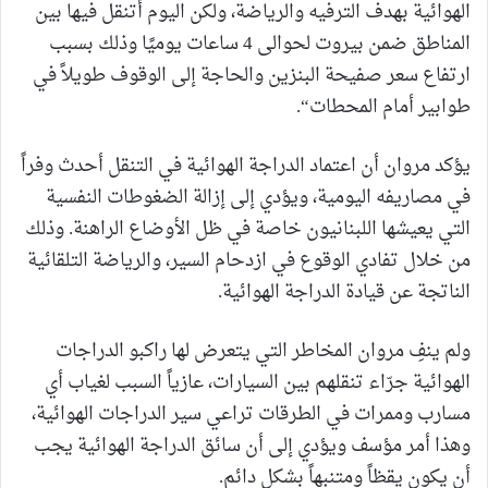
الهوائية بهدف الترفيه والرياضة، ولكن اليوم أتنقل فيها بين
المناطق ضمن بيروت لحوالى 4 ساعات يوميًا وذلك بسبب
ارتفاع سعر صفيحة البنزين والحاجة إلى الوقوف طويلاً في
طوابير أمام المحطات“.
يؤكد مروان أن اعتماد الدراجة الهوائية في التنقل أحدث وفراً
في مصاريفه اليومية، ويؤدي إلى إزالة الضغوطات النفسية
التي يعيشها اللبنانيون خاصة في ظل الأوضاع الراهنة. وذلك
من خلال تفادي الوقوع في ازدحام السير، والرياضة التلقائية
الناتجة عن قيادة الدراجة الهوائية.
ولم ينفِ مروان المخاطر التي يتعرض لها راكبو الدراجات
الهوائية جرّاء تنقلهم بين السيارات، عازياً السبب لغياب أي
مسارب وممرات في الطرقات تراعي سير الدراجات الهوائية،
وهذا أمر مؤسف ويؤدي إلى أن سائق الدراجة الهوائية يجب
أن يكون يقظاً ومتنبهاً بشكل دائم.