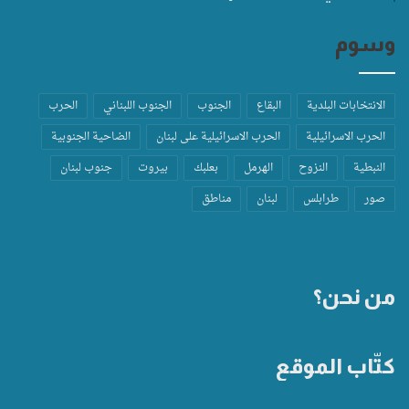
وسوم
الانتخابات البلدية
البقاع
الجنوب
الجنوب اللبناني
الحرب
الحرب الاسرائيلية
الحرب الاسرائيلية على لبنان
الضاحية الجنوبية
النبطية
النزوح
الهرمل
بعلبك
بيروت
جنوب لبنان
صور
طرابلس
لبنان
مناطق
من نحن؟
كتّاب الموقع