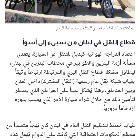
عجلات هوائية امام احدى المتاجر معروضة للبيع
قطاع النقل في لبنان من سيىء إلى أسوأ
اعتماد الدراجة الهوائية كبديل للتنقل عن السيارة، يتعدى
مسألة أزمة البنزين والطوابير في محطات البنزين في لبنان
،
ليطاول مشكلة قطاع النقل البري والمرتبطة ارتباطاً وثيقاً
بغياب شبكة نقل عام رسمية (النقل المشترك) داخل المدن
وبين المناطق، وهذا يُشكل عبئاً على المواطن الذي يضطر
لتأمين ذلك من خلال شراء سيارة الأمر الذي يسبب بدوره
ازدحاماً مرورياً.
غياب خطط لتنظيم النقل العام في لبنان كان نهجاً متعمداً من
معظم الحكومات المتعاقبة التي كانت على الدوام تهمل هذه