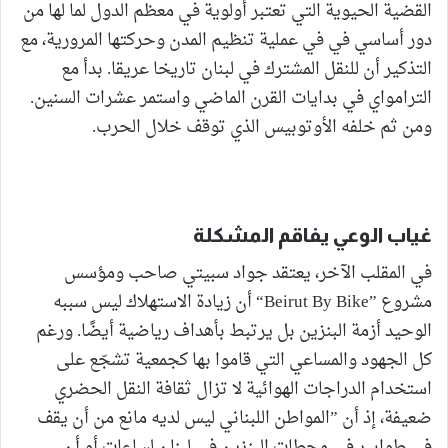
القضية الحيوية التي تعتبر أولوية في معظم الدول لما لها من
دور أساسي في في عملية تنظيم المدن وحركتها المرورية، مع
التذكير أن للنقل المشترك في لبنان تاريخا عريقا. بدأ مع
الترامواي في بدايات القرن الماضي واستمر عشرات السنين.
ومن ثم خلفه الأوتوبيس الذي توقف خلال الحرب.
غياب الوعي يفاقم المشكلة
في المقلب الآخر، يعتقد جواد سبيتي صاحب ومؤسس
مشروع ”Beirut By Bike“ أن زيادة الاستهلاك ليس سببه
الوحيد أزمة البنزين بل يرتبط بأهداف رياضية أيضًا. ورغم
كل الجهود والمساعي التي قاموا بها كجمعية تشجّع على
استخدام الدراجات الهوائية لا تزال ثقافة النقل الحضري
ضعيفة، إذ أن ”المواطن اللبناني ليس لديه مانع من أن يقف
في طوابير في محطات البنزين في لبنان لساعات أو أن