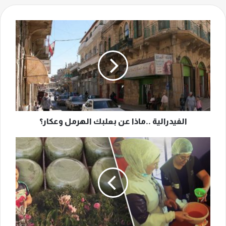
الفيدرالية
..ماذا
عن
بعلبك
الهرمل
وعكار؟
الفيدرالية ..ماذا عن بعلبك الهرمل وعكار؟
"شغل
دياتي"...
المرأة
البقاعية
في
مواجهة
الضائقة