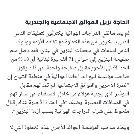
الحاجة تزيل العوائق الاجتماعية والجندرية
لم يعد سائقي الدراجات الهوائية يكترثون لتعليقات الناس
الذين يسخرون من هذه الخطوة مع تفاقم الأزمة ووقوف
الناس لساعات في محطات البنزين في لبنان، فقد وصل سعر
صفيحة البنزين إلى حوالي 71 ألف ليرة لبنانية أي 18 % من
الحد الأدنى للأجور مقابل صفيحة واحدة. عن ذلك يقول
صاحب مؤسسة لبيع الدراجات الهوائية في منطقة الشياح إن
”نظرة الآخرين والعوائق الاجتماعية لم تعد تهمّ مقابل
التوفير الذي يجنيه هؤلاء من خلال الاستغناء عن سياراتهم
في المسافات القصيرة. يضيف ”في الفترة الأخيرة هناك إقبال
ملحوظ على شراء الدراجات الهوائية بسبب أزمة البنزين“.
ويعدّد صاحب المؤسسة الفوائد الأخرى لهذه الخطوة التي لا