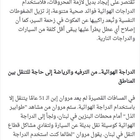
تقتصر على إيجاد بديل لأزمة المحروقات، فلاستخدام
الدراجات الهوائية فوائد صحية متنوعة، إذ تزيل الضغوطات
النفسية وتُبعد راكبيها عن المكوث في زحمة السير، كما أن
إصلاح أي عطل يطرأ عليها يبقى أقل كلفة من السيارات
والدراجات النارية.
الدراجة الهوائية.. من الترفيه والرياضة إلى حاجة للتنقل بين
المناطق
في المسافات القصيرة لم يعد مروان إبن الـ 51 عامًا يتنقل إلا
باستخدام الدراجة الهوائية. سئم مروان من مشاهد ”طوابير
الذل“ أمام محطات البنزين في لبنان، ولجأ إلى الدراجة
الهوائية كوسيلة نقل بديلة عن السيارة ولتفادي مشاكل قطاع
النقل في لبنان. يقول مروان ”لطالما كنت استخدم الدراجة