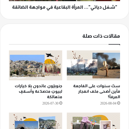
"شغل دياتي"... المرأة البقاعية في مواجهة الضائقة
مقالات ذات صلة
ستّ سنوات على الفاجعة
جنوبيّون عائدون بلا خيارات
فأين أضحى ملف انفجار
لبيوتٍ متصدّعة وأسقفٍ
المرفأ؟
متهالكة
2026-07-30
2026-08-04