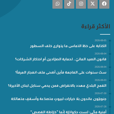
فيسبوك
‫X
انستقرام
‫TikTok
واتساب
الأكثر قراءة
2026-08-05
الكتابة على خطّ التماس ما يتوارى خلف السطور
2026-08-04
قانون الصيد المائيّ.. لحماية الصيّادين أم احتكار الشركات؟
2026-08-04
ستّ سنوات على الفاجعة فأين أضحى ملف انفجار المرفأ؟
2026-08-03
القمح البلديّ مهدد بالانقراض فمن يحمي سنابل لبنان الأخيرة؟
2026-07-30
جنوبيّون عائدون بلا خيارات لبيوتٍ متصدّعة وأسقفٍ متهالكة
2026-07-28
أمنية مكّي: لست حكواتيّة إنّما ”خيّاطة القصص“