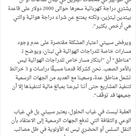
يشتري دراجة كهربائية سعرها حوالى 2000 دولار على قاعدة
بيتدين ليتزين، ولكنه يمتنع عن شراء دراجة هوائية والتي
هي أرخص بكثير“.
ويرفض سبيتي اعتبار المشكلة مقتصرة على عدم وجود
مسارات خاصة للدراجات الهوائية في لبنان، ويوضح لـ
”مناطق“ أن ”ابتكار مسار خاص للدراجات الهوائية ليس
بالأمر الصعب. نحن كشركة قدمنا مسبقًا دراسات و 3 خرائط
تشمل مناطق عدة، وسعينا مع العديد من الجهات الرسمية
لتنفيذ المشاريع حتى أننا تبرعنا بمبالغ مالية لتنفيذها إلا أن
جميعها قد توقّف“.
العقبة ليست في غياب الحلول، يعتبر سبيتي بل في غياب
الوعي والثقافة التي تدفع الجهات الرسمية إلى الاعتقاد بأن
النقل السلس أو الحضري ليس له الأولوية في ظل مصائب