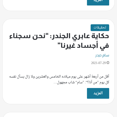
المزيد
تحقيقات
حكاية عابري الجندر: “نحن سجناء
في أجساد غيرنا”
سام حيدر
2021-07-29
أقل من أربعة أشهر على يوم ميلاده الخامس والعشرين ولا زال يسأل نفسه
كل يوم ”من أنا؟“. ”سام“ شاب مجهول…
المزيد