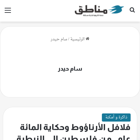
بحث عن
الق
الرئيسية
/
سام حيدر
سام حيدر
ذاكرة و أمكنة
فلافل الأرناؤوط وحكاية المائة
عام.. من فلسطين إلى النبطية