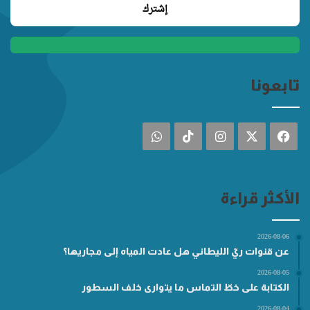
تابعونا
فيسبوك
‫X
انستقرام
‫TikTok
واتساب
الأكثر قراءة
2026-08-06
عن قنوات ريّ الليطاني هل عادت المياه إلى مجاريها؟
2026-08-05
الكتابة على خطّ التماس ما يتوارى خلف السطور
2026-08-04