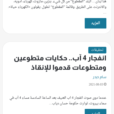
هنا لبنان… البلد ”المقطوع“ من كل شيء. بنزين، مازوت، كهرباء، أدوية،
والانترنت على الطريق. وقائمة ”المقطوع“ تطول. يقولون «الكهرباء حياة».
…
المزيد
تحقيقات
انفجار 4 آب.. حكايات متطوعين
ومتطوعات قدموا للإنقاذ
سام حيدر
2021-08-03
عندما دوى صوت انفجار 4 اب العنيف بعد الساعة السادسة مساء 4 آب في
سماء بيروت، توارت حكومة حسان دياب…