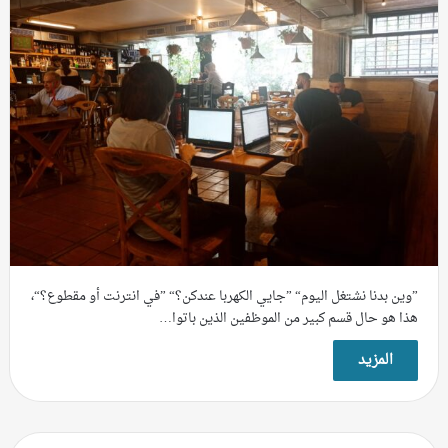
”وين بدنا نشتغل اليوم“ ”جايي الكهربا عندكن؟“ ”في انترنت أو مقطوع؟“،
هذا هو حال قسم كبير من الموظفين الذين باتوا…
المزيد