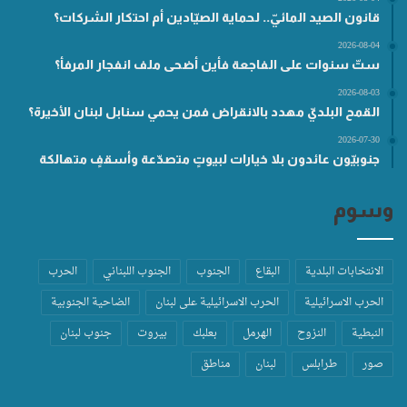
قانون الصيد المائيّ.. لحماية الصيّادين أم احتكار الشركات؟
2026-08-04
ستّ سنوات على الفاجعة فأين أضحى ملف انفجار المرفأ؟
2026-08-03
القمح البلديّ مهدد بالانقراض فمن يحمي سنابل لبنان الأخيرة؟
2026-07-30
جنوبيّون عائدون بلا خيارات لبيوتٍ متصدّعة وأسقفٍ متهالكة
وسوم
الانتخابات البلدية
البقاع
الجنوب
الجنوب اللبناني
الحرب
الحرب الاسرائيلية
الحرب الاسرائيلية على لبنان
الضاحية الجنوبية
النبطية
النزوح
الهرمل
بعلبك
بيروت
جنوب لبنان
صور
طرابلس
لبنان
مناطق