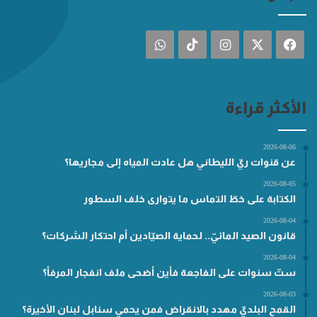
فيسبوك
‫X
انستقرام
‫TikTok
واتساب
الأكثر قراءة
2026-08-06
عن قنوات ريّ الليطاني هل عادت المياه إلى مجاريها؟
2026-08-05
الكتابة على خطّ التماس ما يتوارى خلف السطور
2026-08-04
قانون الصيد المائيّ.. لحماية الصيّادين أم احتكار الشركات؟
2026-08-04
ستّ سنوات على الفاجعة فأين أضحى ملف انفجار المرفأ؟
2026-08-03
القمح البلديّ مهدد بالانقراض فمن يحمي سنابل لبنان الأخيرة؟