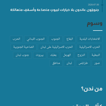
2026-07-30
جنوبيّون عائدون بلا خيارات لبيوتٍ متصدّعة وأسقفٍ متهالكة
وسوم
الانتخابات البلدية
البقاع
الجنوب
الجنوب اللبناني
الحرب
الحرب الاسرائيلية
الحرب الاسرائيلية على لبنان
الضاحية الجنوبية
النبطية
النزوح
الهرمل
بعلبك
بيروت
جنوب لبنان
صور
طرابلس
لبنان
مناطق
من نحن؟