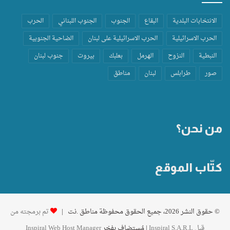
الانتخابات البلدية
البقاع
الجنوب
الجنوب اللبناني
الحرب
الحرب الاسرائيلية
الحرب الاسرائيلية على لبنان
الضاحية الجنوبية
النبطية
النزوح
الهرمل
بعلبك
بيروت
جنوب لبنان
صور
طرابلس
لبنان
مناطق
من نحن؟
كتّاب الموقع
© حقوق النشر 2026، جميع الحقوق محفوظة مناطق .نت |
تم برمجته من
قِبل Inspiral S.A.R.L
| مُستضاف بفخر
Inspiral Web Host Manager