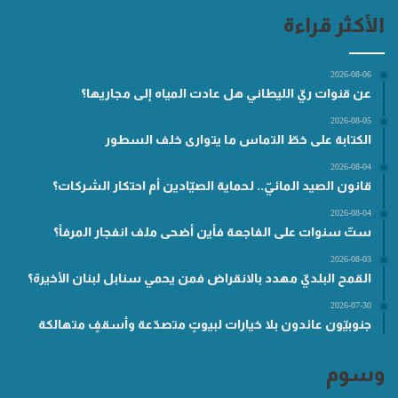
الأكثر قراءة
2026-08-06
عن قنوات ريّ الليطاني هل عادت المياه إلى مجاريها؟
2026-08-05
الكتابة على خطّ التماس ما يتوارى خلف السطور
2026-08-04
قانون الصيد المائيّ.. لحماية الصيّادين أم احتكار الشركات؟
2026-08-04
ستّ سنوات على الفاجعة فأين أضحى ملف انفجار المرفأ؟
2026-08-03
القمح البلديّ مهدد بالانقراض فمن يحمي سنابل لبنان الأخيرة؟
2026-07-30
جنوبيّون عائدون بلا خيارات لبيوتٍ متصدّعة وأسقفٍ متهالكة
وسوم