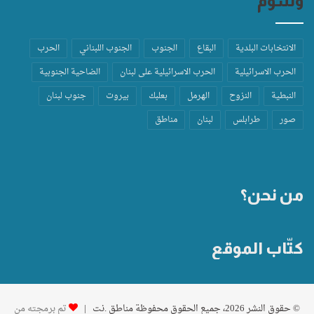
وسوم
الانتخابات البلدية
البقاع
الجنوب
الجنوب اللبناني
الحرب
الحرب الاسرائيلية
الحرب الاسرائيلية على لبنان
الضاحية الجنوبية
النبطية
النزوح
الهرمل
بعلبك
بيروت
جنوب لبنان
صور
طرابلس
لبنان
مناطق
من نحن؟
كتّاب الموقع
© حقوق النشر 2026، جميع الحقوق محفوظة مناطق .نت |
تم برمجته من