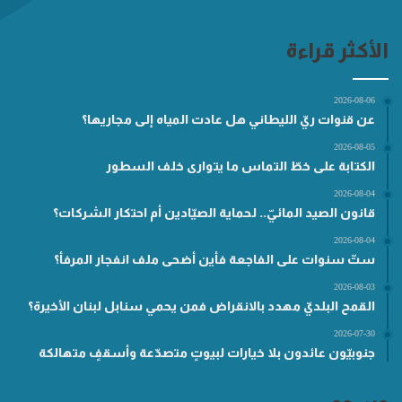
الأكثر قراءة
2026-08-06
عن قنوات ريّ الليطاني هل عادت المياه إلى مجاريها؟
2026-08-05
الكتابة على خطّ التماس ما يتوارى خلف السطور
2026-08-04
قانون الصيد المائيّ.. لحماية الصيّادين أم احتكار الشركات؟
2026-08-04
ستّ سنوات على الفاجعة فأين أضحى ملف انفجار المرفأ؟
2026-08-03
القمح البلديّ مهدد بالانقراض فمن يحمي سنابل لبنان الأخيرة؟
2026-07-30
جنوبيّون عائدون بلا خيارات لبيوتٍ متصدّعة وأسقفٍ متهالكة