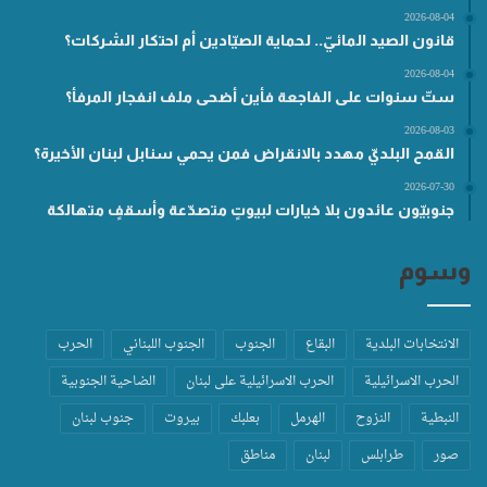
2026-08-04
قانون الصيد المائيّ.. لحماية الصيّادين أم احتكار الشركات؟
2026-08-04
ستّ سنوات على الفاجعة فأين أضحى ملف انفجار المرفأ؟
2026-08-03
القمح البلديّ مهدد بالانقراض فمن يحمي سنابل لبنان الأخيرة؟
2026-07-30
جنوبيّون عائدون بلا خيارات لبيوتٍ متصدّعة وأسقفٍ متهالكة
وسوم
الانتخابات البلدية
البقاع
الجنوب
الجنوب اللبناني
الحرب
الحرب الاسرائيلية
الحرب الاسرائيلية على لبنان
الضاحية الجنوبية
النبطية
النزوح
الهرمل
بعلبك
بيروت
جنوب لبنان
صور
طرابلس
لبنان
مناطق