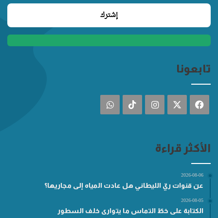
تابعونا
فيسبوك
‫X
انستقرام
‫TikTok
واتساب
الأكثر قراءة
2026-08-06
عن قنوات ريّ الليطاني هل عادت المياه إلى مجاريها؟
2026-08-05
الكتابة على خطّ التماس ما يتوارى خلف السطور