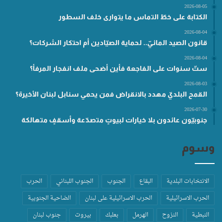
2026-08-05
الكتابة على خطّ التماس ما يتوارى خلف السطور
2026-08-04
قانون الصيد المائيّ.. لحماية الصيّادين أم احتكار الشركات؟
2026-08-04
ستّ سنوات على الفاجعة فأين أضحى ملف انفجار المرفأ؟
2026-08-03
القمح البلديّ مهدد بالانقراض فمن يحمي سنابل لبنان الأخيرة؟
2026-07-30
جنوبيّون عائدون بلا خيارات لبيوتٍ متصدّعة وأسقفٍ متهالكة
وسوم
الانتخابات البلدية
البقاع
الجنوب
الجنوب اللبناني
الحرب
الحرب الاسرائيلية
الحرب الاسرائيلية على لبنان
الضاحية الجنوبية
النبطية
النزوح
الهرمل
بعلبك
بيروت
جنوب لبنان