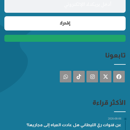
تابعونا
فيسبوك
‫X
انستقرام
‫TikTok
واتساب
الأكثر قراءة
2026-08-06
عن قنوات ريّ الليطاني هل عادت المياه إلى مجاريها؟