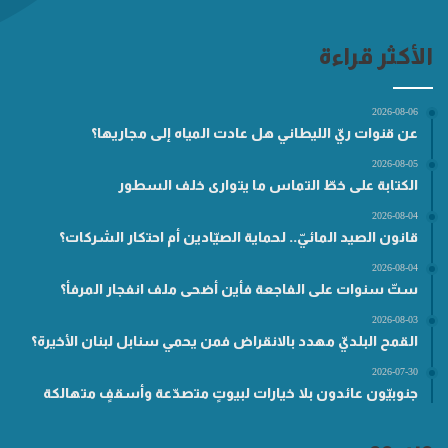
الأكثر قراءة
2026-08-06
عن قنوات ريّ الليطاني هل عادت المياه إلى مجاريها؟
2026-08-05
الكتابة على خطّ التماس ما يتوارى خلف السطور
2026-08-04
قانون الصيد المائيّ.. لحماية الصيّادين أم احتكار الشركات؟
2026-08-04
ستّ سنوات على الفاجعة فأين أضحى ملف انفجار المرفأ؟
2026-08-03
القمح البلديّ مهدد بالانقراض فمن يحمي سنابل لبنان الأخيرة؟
2026-07-30
جنوبيّون عائدون بلا خيارات لبيوتٍ متصدّعة وأسقفٍ متهالكة