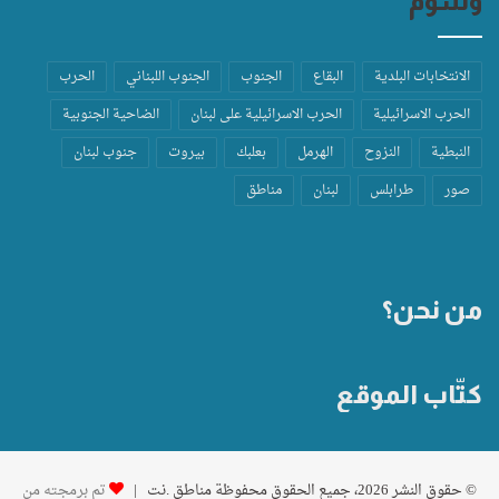
وسوم
الانتخابات البلدية
البقاع
الجنوب
الجنوب اللبناني
الحرب
الحرب الاسرائيلية
الحرب الاسرائيلية على لبنان
الضاحية الجنوبية
النبطية
النزوح
الهرمل
بعلبك
بيروت
جنوب لبنان
صور
طرابلس
لبنان
مناطق
من نحن؟
كتّاب الموقع
© حقوق النشر 2026، جميع الحقوق محفوظة مناطق .نت |
تم برمجته من