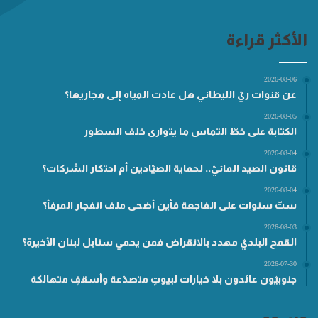
الأكثر قراءة
2026-08-06
عن قنوات ريّ الليطاني هل عادت المياه إلى مجاريها؟
2026-08-05
الكتابة على خطّ التماس ما يتوارى خلف السطور
2026-08-04
قانون الصيد المائيّ.. لحماية الصيّادين أم احتكار الشركات؟
2026-08-04
ستّ سنوات على الفاجعة فأين أضحى ملف انفجار المرفأ؟
2026-08-03
القمح البلديّ مهدد بالانقراض فمن يحمي سنابل لبنان الأخيرة؟
2026-07-30
جنوبيّون عائدون بلا خيارات لبيوتٍ متصدّعة وأسقفٍ متهالكة