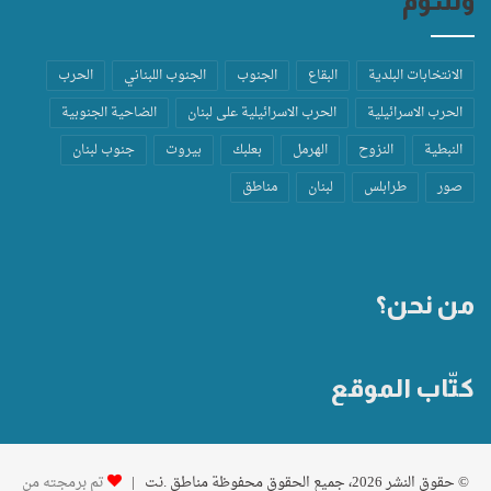
وسوم
الانتخابات البلدية
البقاع
الجنوب
الجنوب اللبناني
الحرب
الحرب الاسرائيلية
الحرب الاسرائيلية على لبنان
الضاحية الجنوبية
النبطية
النزوح
الهرمل
بعلبك
بيروت
جنوب لبنان
صور
طرابلس
لبنان
مناطق
من نحن؟
كتّاب الموقع
© حقوق النشر 2026، جميع الحقوق محفوظة مناطق .نت |
تم برمجته من