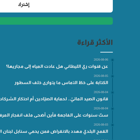
الأكثر قراءة
2026-08-06
عن قنوات ريّ الليطاني هل عادت المياه إلى مجاريها؟
2026-08-05
الكتابة على خطّ التماس ما يتوارى خلف السطور
2026-08-04
قانون الصيد المائيّ.. لحماية الصيّادين أم احتكار الشركا
2026-08-04
ستّ سنوات على الفاجعة فأين أضحى ملف انفجار المرفأ
2026-08-03
القمح البلديّ مهدد بالانقراض فمن يحمي سنابل لبنان ال