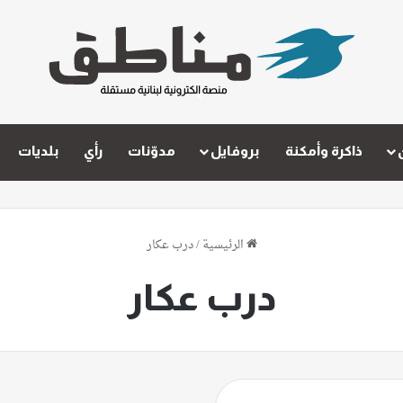
ذاكرة وأمكنة
بروفايل
مدوّنات
رأي
بلديات
الرئيسية
/
درب عكار
درب عكار