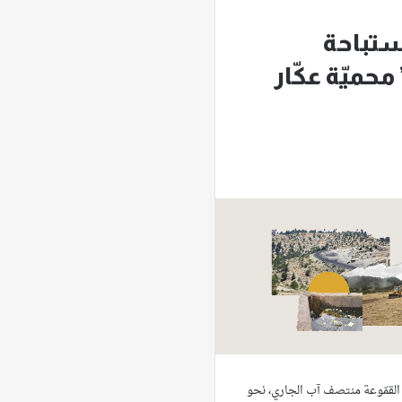
ستباحة
محميّة عكّار
لقمّوعة منتصف آب الجاري، نحو