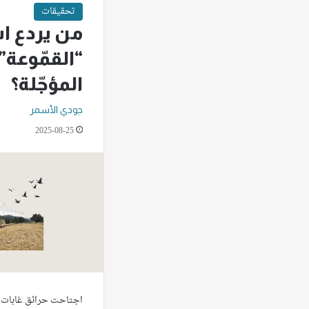
تحقيقات
من يردع ا
“القمّوعة” 
المؤجّلة؟
جودي الأسمر
2025-08-25
اجتاحت حرائق غابات ا