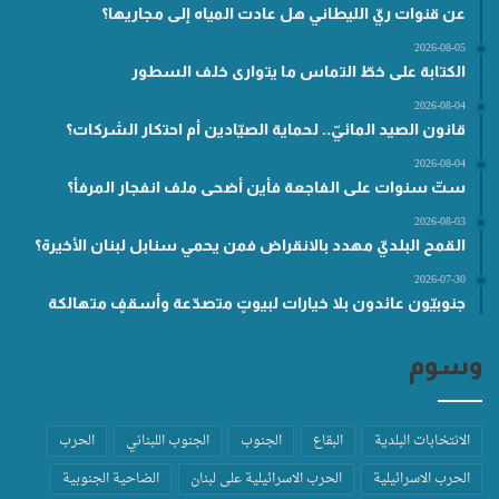
عن قنوات ريّ الليطاني هل عادت المياه إلى مجاريها؟
2026-08-05
الكتابة على خطّ التماس ما يتوارى خلف السطور
2026-08-04
قانون الصيد المائيّ.. لحماية الصيّادين أم احتكار الشركات؟
2026-08-04
ستّ سنوات على الفاجعة فأين أضحى ملف انفجار المرفأ؟
2026-08-03
القمح البلديّ مهدد بالانقراض فمن يحمي سنابل لبنان الأخيرة؟
2026-07-30
جنوبيّون عائدون بلا خيارات لبيوتٍ متصدّعة وأسقفٍ متهالكة
وسوم
الانتخابات البلدية
البقاع
الجنوب
الجنوب اللبناني
الحرب
الحرب الاسرائيلية
الحرب الاسرائيلية على لبنان
الضاحية الجنوبية