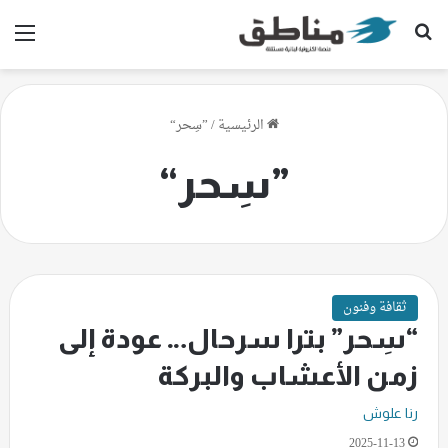
بحث عن
الق
الرئيسية
/
”سِحر“
”سِحر“
ثقافة وفنون
“سِحر” بترا سرحال… عودة إلى
زمن الأعشاب والبركة
رنا علوش
2025-11-13