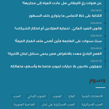
عن قنوات ريّ الليطاني هل عادت المياه إلى مجاريها؟
2026-08-05
الكتابة على خطّ التماس ما يتوارى خلف السطور
2026-08-04
قانون الصيد المائيّ.. لحماية الصيّادين أم احتكار الشركات؟
2026-08-04
ستّ سنوات على الفاجعة فأين أضحى ملف انفجار المرفأ؟
2026-08-03
القمح البلديّ مهدد بالانقراض فمن يحمي سنابل لبنان الأخيرة؟
2026-07-30
جنوبيّون عائدون بلا خيارات لبيوتٍ متصدّعة وأسقفٍ متهالكة
وسوم
الانتخابات البلدية
البقاع
الجنوب
الجنوب اللبناني
الحرب
الحرب الاسرائيلية
الحرب الاسرائيلية على لبنان
الضاحية الجنوبية